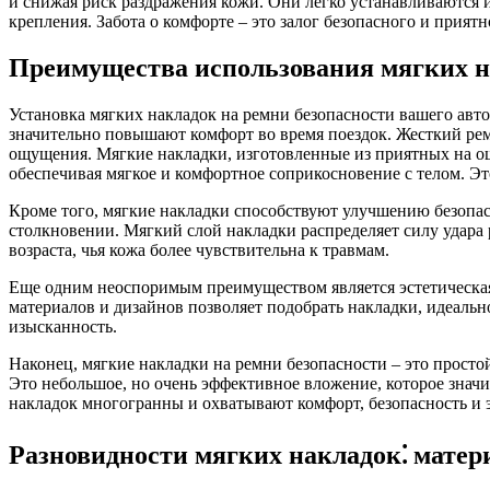
и снижая риск раздражения кожи. Они легко устанавливаются 
крепления. Забота о комфорте – это залог безопасного и прия
Преимущества использования мягких 
Установка мягких накладок на ремни безопасности вашего авто
значительно повышают комфорт во время поездок. Жесткий рем
ощущения. Мягкие накладки, изготовленные из приятных на о
обеспечивая мягкое и комфортное соприкосновение с телом. Э
Кроме того, мягкие накладки способствуют улучшению безопа
столкновении. Мягкий слой накладки распределяет силу удара
возраста, чья кожа более чувствительна к травмам.
Еще одним неоспоримым преимуществом является эстетическая
материалов и дизайнов позволяет подобрать накладки, идеаль
изысканность.
Наконец, мягкие накладки на ремни безопасности – это просто
Это небольшое, но очень эффективное вложение, которое знач
накладок многогранны и охватывают комфорт, безопасность и э
Разновидности мягких накладок⁚ матер