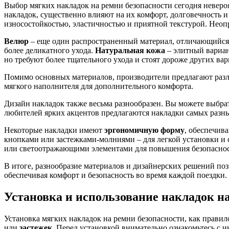
Выбор мягких накладок на ремни безопасности сегодня неверо
накладок, существенно влияют на их комфорт, долговечность 
износостойкостью, эластичностью и приятной текстурой. Неопр
Велюр
– еще один распространенный материал, отличающийся
более деликатного ухода.
Натуральная кожа
– элитный вариан
но требуют более тщательного ухода и стоят дороже других вар
Помимо основных материалов, производители предлагают разл
мягкого наполнителя для дополнительного комфорта.
Дизайн накладок также весьма разнообразен. Вы можете выбра
любителей ярких акцентов предлагаются накладки самых разны
Некоторые накладки имеют
эргономичную форму
, обеспечив
кнопками или застежками-молниями – для легкой установки и 
или светоотражающими элементами для повышения безопасност
В итоге, разнообразие материалов и дизайнерских решений по
обеспечивая комфорт и безопасность во время каждой поездки.
Установка и использование накладок н
Установка мягких накладок на ремни безопасности, как прави
или
застежек
. Перед установкой внимательно ознакомьтесь с 