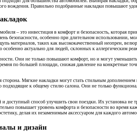
и подходят для большинства автомобилей. Выбирая накладки, об
тного вождения. Правильно подобранные накладки повышают удов
накладок
мобиля – это инвестиция в комфорт и безопасность, которая пр
ень безопасности, особенно при длительном использовании, мо
щупь материалов, таких как высококачественный неопрен, велю
то особенно актуально для людей, склонных к аллергическим р
сности. Они не только повышают комфорт, но и могут уменьшит
 ремня по большей площади, снижая давление на конкретные точ
 сторона. Мягкие накладки могут стать стильным дополнением 
но подходящие к общему стилю салона. Они не только функцион
й и доступный способ улучшить свои поездки. Их установка не т
ительно повышает уровень комфорта и безопасности во время ка
стетику, делая их незаменимым аксессуаром для каждого автомо
иалы и дизайн