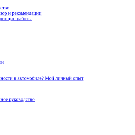
дство
бзор и рекомендации
принцип работы
ти
сности в автомобиле? Мой личный опыт
ное руководство