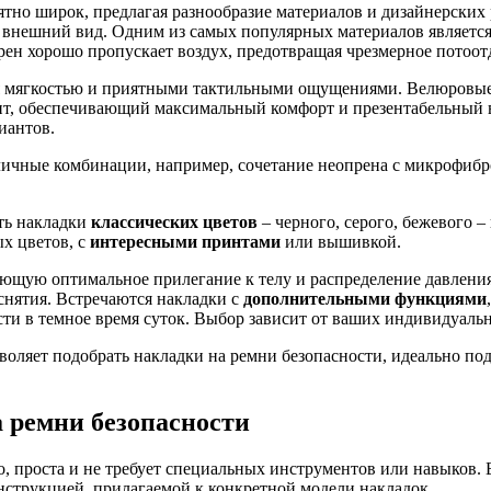
ятно широк, предлагая разнообразие материалов и дизайнерских
и внешний вид. Одним из самых популярных материалов являетс
ен хорошо пропускает воздух, предотвращая чрезмерное потоотд
 мягкостью и приятными тактильными ощущениями. Велюровые 
т, обеспечивающий максимальный комфорт и презентабельный 
иантов.
ичные комбинации, например, сочетание неопрена с микрофибр
ть накладки
классических цветов
– черного, серого, бежевого 
х цветов, с
интересными принтами
или вышивкой.
ающую оптимальное прилегание к телу и распределение давлен
снятия. Встречаются накладки с
дополнительными функциями
и в темное время суток. Выбор зависит от ваших индивидуальн
зволяет подобрать накладки на ремни безопасности, идеально 
а ремни безопасности
ло, проста и не требует специальных инструментов или навыков
инструкцией, прилагаемой к конкретной модели накладок.