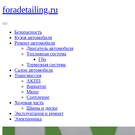
Перейти
foradetailing.ru
к
содержимому
Кнопка
Открыть
Безопасность
Кузов автомобиля
Ремонт автомобиля
Двигатель автомобиля
Топливная система
Гбо
Тормозная система
Салон автомобиля
Трансмиссия
АКПП
Вариатор
Мкпп
Сцепление
Ходовая часть
Шины и диски
Эксплуатация и ремонт
Электроника
Кнопка
Закрыть