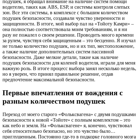
подушек, я обращал внимание на наличие систем помощи
водителю, таких как ABS, ESP, и системы контроля слепых
зон. Все эти системы, в комплексе с большим количеством
подушек безопасности, создавали чувство уверенности и
защищенности. В итоге, мой выбор пал на «Тойоту Камри» –
она полностью соответствовала моим требованиям, и я ни
разу не пожалел о своем решении. Проводить много времени
за рулем, чувствуя себя защищенным – это бесценно. Я изучал
не только количество подушек, но и их тип, местоположение,
а также наличие дополнительных систем пассивной
безопасности. Даже мелкие детали, такие как наличие
подушек безопасности для коленей водителя, играли для меня
важную роль. В итоге процесс выбора занял несколько недель,
но я уверен, что принял правильное решение, отдав
предпочтение максимальной безопасности.
Первые впечатления от вождения с
разным количеством подушек
Переход от моего старого «Фольксвагена» с двумя подушками
безопасности к новой «Тойоте» с полным комплектом – это
как небо и земля. На «Фольксвагене» я, конечно, чувствовал
себя относительно безопасно, но это чувство было…
приглушенным. Постоянно где-то в подкорке головного мозга