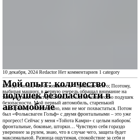
10 декабря, 2024
Redactor
Нет комментариев
1 category
Мой опыт: количество
Всегда считал, что безопасность – превыше всего; Поэтому,
выбирая машину, в первую очередь обращал внимание на
подушек безопасности в
технические характеристики, в т.ч. и на количество подушек
безопасности. Мой первый автомобиль, старенький
автомобиле
«Запорожец», естественно, ими не мог похвастаться. Потом
был «Фольксваген Гольф» с двумя фронтальными – это уже
прогресс! Сейчас у меня «Тойота Камри» с целым набором⁚
фронтальные, боковые, шторки… Чувствую себя гораздо
увереннее за рулем, знаю, что в случае чего, защита будет
максимальной. Разница ощутимая, спокойствие за себя и