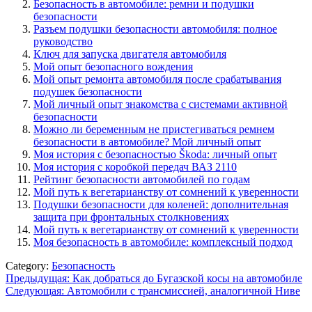
Безопасность в автомобиле: ремни и подушки
безопасности
Разъем подушки безопасности автомобиля: полное
руководство
Ключ для запуска двигателя автомобиля
Мой опыт безопасного вождения
Мой опыт ремонта автомобиля после срабатывания
подушек безопасности
Мой личный опыт знакомства с системами активной
безопасности
Можно ли беременным не пристегиваться ремнем
безопасности в автомобиле? Мой личный опыт
Моя история с безопасностью Škoda: личный опыт
Моя история с коробкой передач ВАЗ 2110
Рейтинг безопасности автомобилей по годам
Мой путь к вегетарианству от сомнений к уверенности
Подушки безопасности для коленей: дополнительная
защита при фронтальных столкновениях
Мой путь к вегетарианству от сомнений к уверенности
Моя безопасность в автомобиле: комплексный подход
Category:
Безопасность
Навигация
Предыдущая:
Как добраться до Бугазской косы на автомобиле
Следующая:
Автомобили с трансмиссией, аналогичной Ниве
по