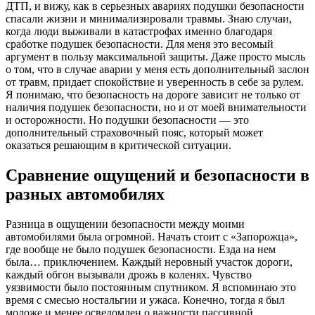
ДТП, и вижу, как в серьезных авариях подушки безопасности
спасали жизни и минимализировали травмы. Знаю случаи,
когда люди выживали в катастрофах именно благодаря
сработке подушек безопасности. Для меня это весомый
аргумент в пользу максимальной защиты. Даже просто мысль
о том, что в случае аварии у меня есть дополнительный заслон
от травм, придает спокойствие и уверенность в себе за рулем.
Я понимаю, что безопасность на дороге зависит не только от
наличия подушек безопасности, но и от моей внимательности
и осторожности. Но подушки безопасности — это
дополнительный страховочный пояс, который может
оказаться решающим в критической ситуации.
Сравнение ощущений и безопасности в
разных автомобилях
Разница в ощущении безопасности между моими
автомобилями была огромной. Начать стоит с «Запорожца»,
где вообще не было подушек безопасности. Езда на нем
была… приключением. Каждый неровный участок дороги,
каждый обгон вызывали дрожь в коленях. Чувство
уязвимости было постоянным спутником. Я вспоминаю это
время с смесью ностальгии и ужаса. Конечно, тогда я был
моложе и менее осведомлен о важности пассивной