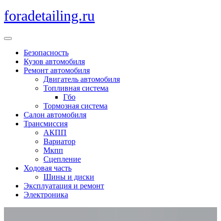
Перейти
foradetailing.ru
к
содержимому
Кнопка
Открыть
Безопасность
Кузов автомобиля
Ремонт автомобиля
Двигатель автомобиля
Топливная система
Гбо
Тормозная система
Салон автомобиля
Трансмиссия
АКПП
Вариатор
Мкпп
Сцепление
Ходовая часть
Шины и диски
Эксплуатация и ремонт
Электроника
Кнопка
Закрыть