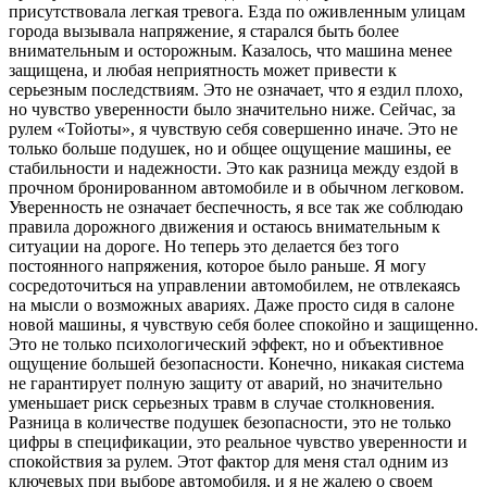
присутствовала легкая тревога. Езда по оживленным улицам
города вызывала напряжение, я старался быть более
внимательным и осторожным. Казалось, что машина менее
защищена, и любая неприятность может привести к
серьезным последствиям. Это не означает, что я ездил плохо,
но чувство уверенности было значительно ниже. Сейчас, за
рулем «Тойоты», я чувствую себя совершенно иначе. Это не
только больше подушек, но и общее ощущение машины, ее
стабильности и надежности. Это как разница между ездой в
прочном бронированном автомобиле и в обычном легковом.
Уверенность не означает беспечность, я все так же соблюдаю
правила дорожного движения и остаюсь внимательным к
ситуации на дороге. Но теперь это делается без того
постоянного напряжения, которое было раньше. Я могу
сосредоточиться на управлении автомобилем, не отвлекаясь
на мысли о возможных авариях. Даже просто сидя в салоне
новой машины, я чувствую себя более спокойно и защищенно.
Это не только психологический эффект, но и объективное
ощущение большей безопасности. Конечно, никакая система
не гарантирует полную защиту от аварий, но значительно
уменьшает риск серьезных травм в случае столкновения.
Разница в количестве подушек безопасности, это не только
цифры в спецификации, это реальное чувство уверенности и
спокойствия за рулем. Этот фактор для меня стал одним из
ключевых при выборе автомобиля, и я не жалею о своем