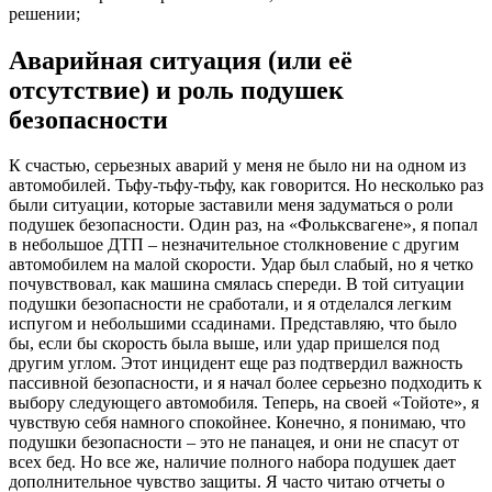
решении;
Аварийная ситуация (или её
отсутствие) и роль подушек
безопасности
К счастью, серьезных аварий у меня не было ни на одном из
автомобилей. Тьфу-тьфу-тьфу, как говорится. Но несколько раз
были ситуации, которые заставили меня задуматься о роли
подушек безопасности. Один раз, на «Фольксвагене», я попал
в небольшое ДТП – незначительное столкновение с другим
автомобилем на малой скорости. Удар был слабый, но я четко
почувствовал, как машина смялась спереди. В той ситуации
подушки безопасности не сработали, и я отделался легким
испугом и небольшими ссадинами. Представляю, что было
бы, если бы скорость была выше, или удар пришелся под
другим углом. Этот инцидент еще раз подтвердил важность
пассивной безопасности, и я начал более серьезно подходить к
выбору следующего автомобиля. Теперь, на своей «Тойоте», я
чувствую себя намного спокойнее. Конечно, я понимаю, что
подушки безопасности – это не панацея, и они не спасут от
всех бед. Но все же, наличие полного набора подушек дает
дополнительное чувство защиты. Я часто читаю отчеты о