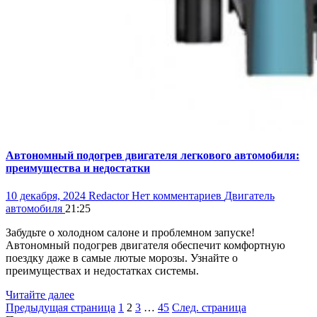
Автономный подогрев двигателя легкового автомобиля:
преимущества и недостатки
10 декабря, 2024
Redactor
Нет комментариев
Двигатель
автомобиля
21:25
Забудьте о холодном салоне и проблемном запуске!
Автономный подогрев двигателя обеспечит комфортную
поездку даже в самые лютые морозы. Узнайте о
преимуществах и недостатках системы.
Читайте далее
Пагинация
Страница
Страница
Страница
Страница
Предыдущая страница
1
2
3
…
45
След. страница