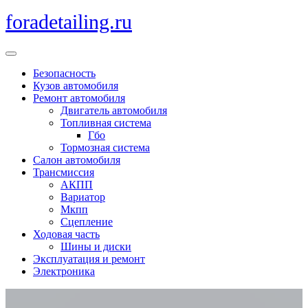
Перейти
foradetailing.ru
к
содержимому
Кнопка
Открыть
Безопасность
Кузов автомобиля
Ремонт автомобиля
Двигатель автомобиля
Топливная система
Гбо
Тормозная система
Салон автомобиля
Трансмиссия
АКПП
Вариатор
Мкпп
Сцепление
Ходовая часть
Шины и диски
Эксплуатация и ремонт
Электроника
Кнопка
Закрыть