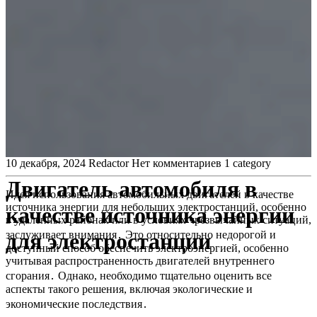
10 декабря, 2024
Redactor
Нет комментариев
1 category
Двигатель автомобиля в
Идея использования автомобильных двигателей в качестве
источника энергии для небольших электростанций, особенно
качестве источника энергии
в удаленных районах или в условиях чрезвычайных ситуаций,
для электростанции
заслуживает внимания․ Это относительно недорогой и
доступный способ обеспечить электроэнергией, особенно
учитывая распространенность двигателей внутреннего
сгорания․ Однако, необходимо тщательно оценить все
аспекты такого решения, включая экологические и
экономические последствия․