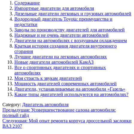
Содержание
Импортные двигатели для автомобиля
Дизельные двигатели легковых и грузовых автомобилей
Водородный двигатель Toyota: преимущества и
недостатки
Заводы по производству двигателей для автомобилей
Надежные и не очень двигатели автомобилей
Двигатели на автомобилях с воздушным охлаждением
Краткая история создания двигателя внутреннего
сгорания
Лучшие двигатели на легковых автомобилях
Новые двигатели автомобилей КамАЗ
Все о спортивных двигателях и спортивных
автомобилях
Моя страсть к звукам двигателей
Мощность двигателей современных автомобилей
Двигатели, устанавливаемые на автомобили «Газель»
Какие типы двигателей используются на автомобилях?
Category:
Двигатель автомобиля
Навигация
Предыдущая:
Усовершенствование салона автомобиля:
полный гайд
по
Следующая:
Мой опыт ремонта корпуса дроссельной заслонки
записям
ВАЗ 2107