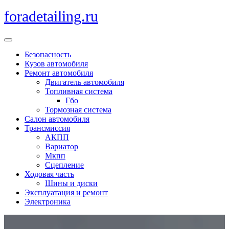
Перейти
foradetailing.ru
к
содержимому
Кнопка
Открыть
Безопасность
Кузов автомобиля
Ремонт автомобиля
Двигатель автомобиля
Топливная система
Гбо
Тормозная система
Салон автомобиля
Трансмиссия
АКПП
Вариатор
Мкпп
Сцепление
Ходовая часть
Шины и диски
Эксплуатация и ремонт
Электроника
Кнопка
Закрыть