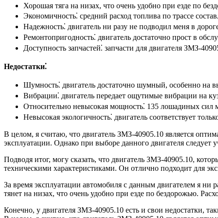
Хорошая тяга на низах, что очень удобно при езде по без
Экономичность⁚ средний расход топлива по трассе составл
Надежность⁚ двигатель ни разу не подводил меня в дороге
Ремонтопригодность⁚ двигатель достаточно прост в обслу
Доступность запчастей⁚ запчасти для двигателя ЗМЗ-4090
Недостатки⁚
Шумность⁚ двигатель достаточно шумный, особенно на в
Вибрации⁚ двигатель передает ощутимые вибрации на куз
Относительно невысокая мощность⁚ 135 лошадиных сил 
Невысокая экологичность⁚ двигатель соответствует тольк
В целом, я считаю, что двигатель ЗМЗ-40905.10 является опт
эксплуатации. Однако при выборе данного двигателя следует у
Подводя итог, могу сказать, что двигатель ЗМЗ-40905.10, ко
техническими характеристиками. Он отлично подходит для экс
За время эксплуатации автомобиля с данным двигателем я ни р
тянет на низах, что очень удобно при езде по бездорожью. Ра
Конечно, у двигателя ЗМЗ-40905.10 есть и свои недостатки, т