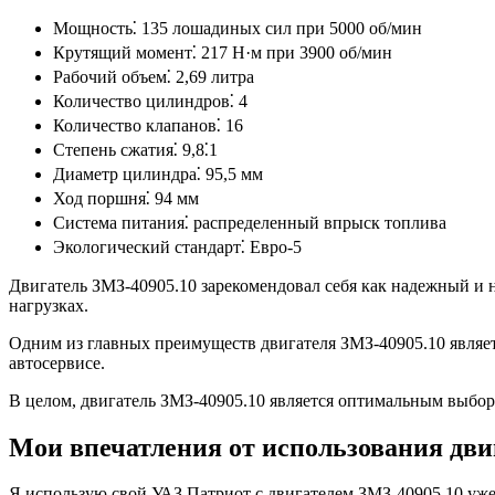
Мощность⁚ 135 лошадиных сил при 5000 об/мин
Крутящий момент⁚ 217 Н·м при 3900 об/мин
Рабочий объем⁚ 2,69 литра
Количество цилиндров⁚ 4
Количество клапанов⁚ 16
Степень сжатия⁚ 9,8⁚1
Диаметр цилиндра⁚ 95,5 мм
Ход поршня⁚ 94 мм
Система питания⁚ распределенный впрыск топлива
Экологический стандарт⁚ Евро-5
Двигатель ЗМЗ-40905.10 зарекомендовал себя как надежный и н
нагрузках.
Одним из главных преимуществ двигателя ЗМЗ-40905.10 являет
автосервисе.
В целом, двигатель ЗМЗ-40905.10 является оптимальным выбор
Мои впечатления от использования дви
Я использую свой УАЗ Патриот с двигателем ЗМЗ-40905.10 уже 