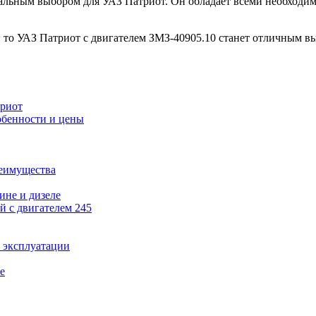
имальным выбором для УАЗ Патриот. Он обладает всеми необходи
, то УАЗ Патриот с двигателем ЗМЗ-40905.10 станет отличным в
триот
обенности и цены
реимущества
ине и дизеле
 с двигателем 245
и эксплуатации
е