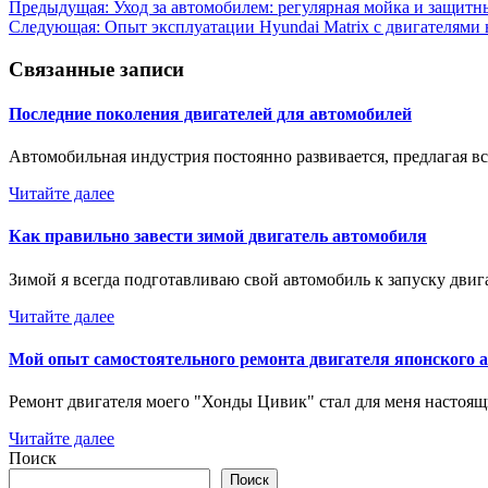
Навигация
Предыдущая:
Уход за автомобилем: регулярная мойка и защит
Следующая:
Опыт эксплуатации Hyundai Matrix с двигателями 
по
записям
Связанные записи
Последние поколения двигателей для автомобилей
Автомобильная индустрия постоянно развивается, предлагая 
Читайте далее
Как правильно завести зимой двигатель автомобиля
Зимой я всегда подготавливаю свой автомобиль к запуску двиг
Читайте далее
Мой опыт самостоятельного ремонта двигателя японского 
Ремонт двигателя моего "Хонды Цивик" стал для меня насто
Читайте далее
Поиск
Поиск