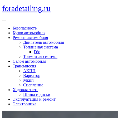
Перейти
foradetailing.ru
к
содержимому
Кнопка
Открыть
Безопасность
Кузов автомобиля
Ремонт автомобиля
Двигатель автомобиля
Топливная система
Гбо
Тормозная система
Салон автомобиля
Трансмиссия
АКПП
Вариатор
Мкпп
Сцепление
Ходовая часть
Шины и диски
Эксплуатация и ремонт
Электроника
Кнопка
Закрыть