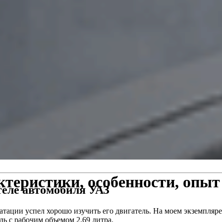
ктеристики, особенности, опыт
теле автомобиля УАЗ
уатации успел хорошо изучить его двигатель. На моем экземпля
ь с рабочим объемом 2,69 литра.