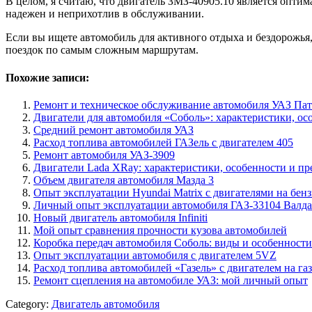
В целом, я считаю, что двигатель ЗМЗ-40905.10 является опт
надежен и неприхотлив в обслуживании.
Если вы ищете автомобиль для активного отдыха и бездорожья
поездок по самым сложным маршрутам.
Похожие записи:
Ремонт и техническое обслуживание автомобиля УАЗ Па
Двигатели для автомобиля «Соболь»: характеристики, ос
Средний ремонт автомобиля УАЗ
Расход топлива автомобилей ГАЗель с двигателем 405
Ремонт автомобиля УАЗ-3909
Двигатели Lada XRay: характеристики, особенности и п
Объем двигателя автомобиля Мазда 3
Опыт эксплуатации Hyundai Matrix с двигателями на бенз
Личный опыт эксплуатации автомобиля ГАЗ-33104 Валдай
Новый двигатель автомобиля Infiniti
Мой опыт сравнения прочности кузова автомобилей
Коробка передач автомобиля Соболь: виды и особенност
Опыт эксплуатации автомобиля с двигателем 5VZ
Расход топлива автомобилей «Газель» с двигателем на газ
Ремонт сцепления на автомобиле УАЗ: мой личный опыт
Category:
Двигатель автомобиля