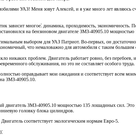
мобилями УАЗ! Меня зовут Алексей, и я уже много лет являюсь 
истик зависит многое⁚ динамика, проходимость, экономичность. 
 остановился на бензиновом двигателе ЗМЗ-40905.10 мощностью
оптимальным выбором для УАЗ Патриот. Во-первых, он достаточ
экономичный, что немаловажно для автомобиля с таким большим
кло никаких проблем. Двигатель работает ровно, без перебоев, и 
оевременного обслуживания, но это не составляет особого труда.
 полностью оправдывает мои ожидания и соответствует всем мо
 на ЗМЗ-40905.10.
вый двигатель ЗМЗ-40905.10 мощностью 135 лошадиных сил. Эт
миниевую головку блока цилиндров.
 Двигатель соответствует экологическим нормам Евро-5.
0⁚