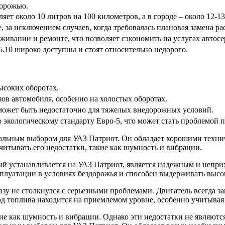
дорожью.
яет около 10 литров на 100 километров, а в городе – около 12-13
, за исключением случаев, когда требовалась плановая замена ра
живании и ремонте, что позволяет сэкономить на услугах автосе
5.10 широко доступны и стоят относительно недорого.
ысоких оборотах.
ов автомобиля, особенно на холостых оборотах.
может быть недостаточно для тяжелых внедорожных условий.
о экологическому стандарту Евро-5, что может стать проблемой 
имальным выбором для УАЗ Патриот. Он обладает хорошими техн
читывать его недостатки, такие как шумность и вибрации.
торый устанавливается на УАЗ Патриот, является надежным и не
плуатации в условиях бездорожья и способен выдерживать высо
азу не столкнулся с серьезными проблемами. Двигатель всегда з
сход топлива находится на приемлемом уровне, особенно учитыва
акие как шумность и вибрации. Однако эти недостатки не являют