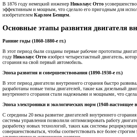
В 1876 году немецкий инженер
Николаус Отто
усовершенствов
эффективным и мощным‚ что сделало его пригодным для исполь
изобретателем
Карлом Бенцем
.
Основные этапы развития двигателя вн
Ранние годы (1860-1880-е гг.)
В этот период были созданы первые рабочие прототипы двигат
году
Николаус Отто
изобрел четырехтактный двигатель‚ котор
сгорания на свой первый автомобиль.
Эпоха развития и совершенствования (1890-1930-е гг.)
В этот период двигатели внутреннего сгорания быстро разви
разработаны новые типы двигателей‚ такие как дизельный дви
внутреннего сгорания стали надежными и мощными‚ что сдела
Эпоха электроники и экологических норм (1940-настоящее 
С середины 20 века развитие двигателей внутреннего сгорани
системы управления позволили оптимизировать работу двигате
разработку новых технологий‚ таких как системы рециркуляци
совершенствоваться‚ чтобы соответствовать все более строгим
альтернативных источников энергии.