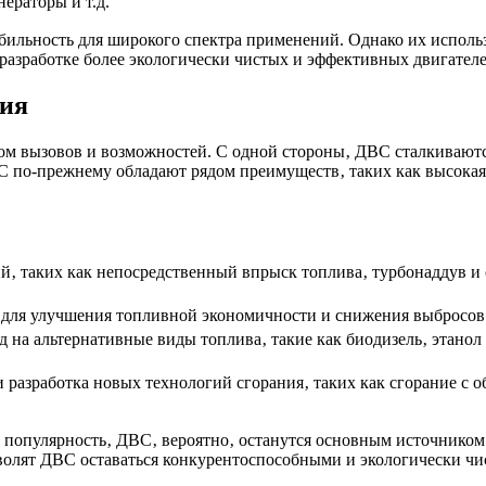
нераторы и т.д.
бильность для широкого спектра применений. Однако их использ
разработке более экологически чистых и эффективных двигателе
ния
дом вызовов и возможностей. С одной стороны‚ ДВС сталкивают
 по-прежнему обладают рядом преимуществ‚ таких как высокая 
ий‚ таких как непосредственный впрыск топлива‚ турбонаддув 
 для улучшения топливной экономичности и снижения выбросов 
од на альтернативные виды топлива‚ такие как биодизель‚ этано
и разработка новых технологий сгорания‚ таких как сгорание с
т популярность‚ ДВС‚ вероятно‚ останутся основным источником
олят ДВС оставаться конкурентоспособными и экологически чи