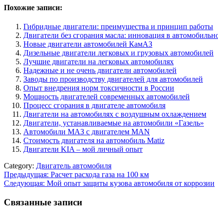
Похожие записи:
Гибридные двигатели: преимущества и принцип работы
Двигатели без сгорания масла: инновация в автомобильн
Новые двигатели автомобилей КамАЗ
Дизельные двигатели легковых и грузовых автомобилей
Лучшие двигатели на легковых автомобилях
Надежные и не очень двигатели автомобилей
Заводы по производству двигателей для автомобилей
Опыт внедрения норм токсичности в России
Мощность двигателей современных автомобилей
Процесс сгорания в двигателе автомобиля
Двигатели на автомобилях с воздушным охлаждением
Двигатели, устанавливаемые на автомобили «Газель»
Автомобили МАЗ с двигателем MAN
Стоимость двигателя на автомобиль Matiz
Двигатели KIA – мой личный опыт
Category:
Двигатель автомобиля
Навигация
Предыдущая:
Расчет расхода газа на 100 км
Следующая:
Мой опыт защиты кузова автомобиля от коррозии
по
записям
Связанные записи