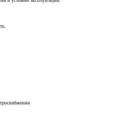
ний и условий эксплуатации.
ть.
ектроснабжении