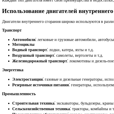
Каждый тип двигателя имеет свои преимущества и недостатки‚
Использование двигателей внутреннего
Двигатели внутреннего сгорания широко используются в разли
Транспорт
Автомобили
⁚ легковые и грузовые автомобили‚ автобусы
Мотоциклы
Водный транспорт
⁚ лодки‚ катера‚ яхты и т.д.
Воздушный транспорт
⁚ самолеты‚ вертолеты и т.д.
Железнодорожный транспорт
⁚ локомотивы и дизель-пое
Энергетика
Электростанции
⁚ газовые и дизельные генераторы‚ исп
Резервные источники питания
⁚ генераторы‚ используе
Промышленность
Строительная техника
⁚ экскаваторы‚ бульдозеры‚ краны 
Сельскохозяйственная техника
⁚ тракторы‚ комбайны и т