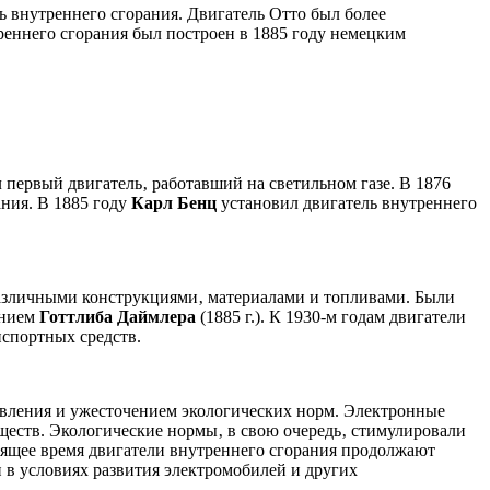
 внутреннего сгорания. Двигатель Отто был более
еннего сгорания был построен в 1885 году немецким
 первый двигатель‚ работавший на светильном газе. В 1876
ния. В 1885 году
Карл Бенц
установил двигатель внутреннего
различными конструкциями‚ материалами и топливами. Были
анием
Готтлиба Даймлера
(1885 г.). К 1930-м годам двигатели
спортных средств.
равления и ужесточением экологических норм. Электронные
ществ. Экологические нормы‚ в свою очередь‚ стимулировали
оящее время двигатели внутреннего сгорания продолжают
 в условиях развития электромобилей и других