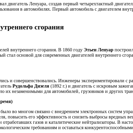
ал двигатель Ленуара‚ создав первый четырехтактный двигатель
зования в автомобилях. Первый автомобиль с двигателем внутр
утреннего сгорания
елей внутреннего сгорания. В 1860 году
Этьен Ленуар
построил
ый стал основой для современных двигателей внутреннего сгора
вались и совершенствовались. Инженеры экспериментировали с 
гатель
Рудольфа Дизеля
(1892 г.) и двигатель с искровым зажиг
ло их незаменимыми для автомобилей‚ грузовиков и других тран
время)
я было во многом связано с внедрением электронных систем уп
ля‚ повысить его эффективность и снизить выбросы вредных ве
и отработавших газов и каталитические нейтрализаторы. В наст
 экологическим требованиям и оставаться конкурентоспособными