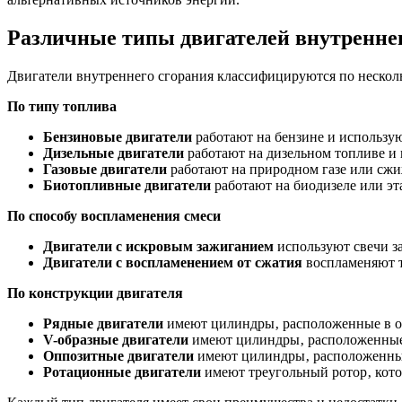
Различные типы двигателей внутреннег
Двигатели внутреннего сгорания классифицируются по нескол
По типу топлива
Бензиновые двигатели
работают на бензине и использую
Дизельные двигатели
работают на дизельном топливе и 
Газовые двигатели
работают на природном газе или сжиж
Биотопливные двигатели
работают на биодизеле или эт
По способу воспламенения смеси
Двигатели с искровым зажиганием
используют свечи з
Двигатели с воспламенением от сжатия
воспламеняют т
По конструкции двигателя
Рядные двигатели
имеют цилиндры‚ расположенные в о
V-образные двигатели
имеют цилиндры‚ расположенные в
Оппозитные двигатели
имеют цилиндры‚ расположенные
Ротационные двигатели
имеют треугольный ротор‚ кото