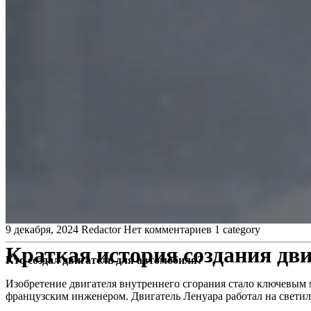
9 декабря, 2024
Redactor
Нет комментариев
1 category
Краткая история создания дви
Кто создал двигатель для автомобиля?
Изобретение двигателя внутреннего сгорания стало ключевым 
французским инженером. Двигатель Ленуара работал на светил