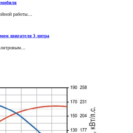
омобиля
ебойной работы…
емом двигателя 3 литра
 3-литровым…