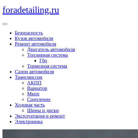
Перейти
foradetailing.ru
к
содержимому
Кнопка
Открыть
Безопасность
Кузов автомобиля
Ремонт автомобиля
Двигатель автомобиля
Топливная система
Гбо
Тормозная система
Салон автомобиля
Трансмиссия
АКПП
Вариатор
Мкпп
Сцепление
Ходовая часть
Шины и диски
Эксплуатация и ремонт
Электроника
Кнопка
Закрыть