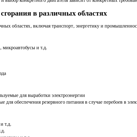
 и выбор конкретного двигателя зависит от конкретных требова
 сгорания в различных областях
чных областях‚ включая транспорт‚ энергетику и промышленнос
‚ микроавтобусы и т.д.
зда
ользуемые для выработки электроэнергии
мые для обеспечения резервного питания в случае перебоев в эл
и т.д.
.д.