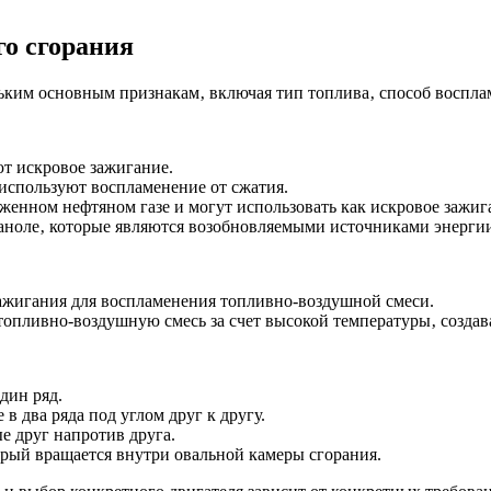
о сгорания
ьким основным признакам‚ включая тип топлива‚ способ воспла
т искровое зажигание.
используют воспламенение от сжатия.
енном нефтяном газе и могут использовать как искровое зажига
аноле‚ которые являются возобновляемыми источниками энерги
ажигания для воспламенения топливно-воздушной смеси.
опливно-воздушную смесь за счет высокой температуры‚ создав
дин ряд.
 два ряда под углом друг к другу.
 друг напротив друга.
рый вращается внутри овальной камеры сгорания.