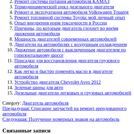
Ремонт системы питания автомобиля КАМАЗ
Термодинамический цикл дизельного двигателя
Ремонт и эксплуатация автомобиля Volkswagen Touareg
Ремонт топливной системы Toyota: мой личный опыт
Опыт внедрения норм токсичности в России
Причины, по которым двигатель глохнет во время
движения автомобиля
Мощность двигателей современных автомобилей
Двигатели на автомобилях с воздушным охлаждением
Движение автомобиля с выключенным двигателем по
горизонтальному шоссе
Присадки для восстановления двигателя грузового
автомобиля
Как легко и быстро поменять масло в двигателе
автомобиля
Устройство двигателя Chevrolet Aveo 2012
Зеленые шины для авто
Дизельные двигатели легковых и грузовых автомобилей
Category:
Двигатель автомобиля
Навигация
Предыдущая:
Списание запчастей на ремонт арендованного
автомобиля
по
Следующая:
Получение номерных знаков на автомобиль
записям
Связанные записи