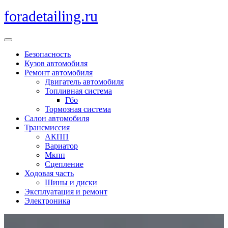
Перейти
foradetailing.ru
к
содержимому
Кнопка
Открыть
Безопасность
Кузов автомобиля
Ремонт автомобиля
Двигатель автомобиля
Топливная система
Гбо
Тормозная система
Салон автомобиля
Трансмиссия
АКПП
Вариатор
Мкпп
Сцепление
Ходовая часть
Шины и диски
Эксплуатация и ремонт
Электроника
Кнопка
Закрыть