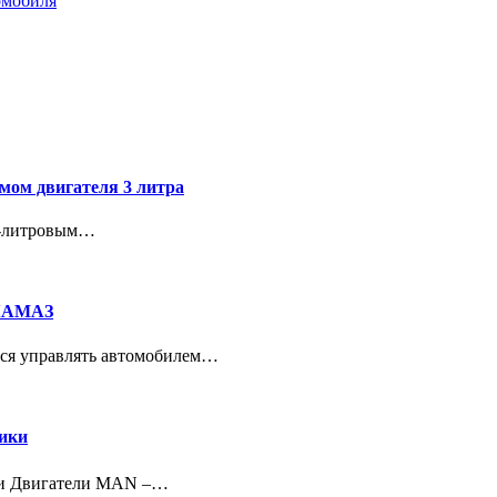
омобиля
емом двигателя 3 литра
 3-литровым…
 КАМАЗ
ься управлять автомобилем…
тики
ики Двигатели MAN –…