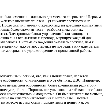
 цена была смешная – идеально для моего эксперимента! Первым
а – снятие внешних панелей. Тут никаких сложностей не
. После снятия панелей открылся вид на довольно компактный
 пошла более сложная часть – разборка электронных
чится). Электронные блоки управления были защищены
рожно снял все датчики и провода, маркируя каждый для
мя работы. Система охлаждения оказалась сложнее, чем я
 медленно, аккуратно, стараясь не повредить никакие детали.
 неимоверная, но удовлетворение от проделанной работы
мпактным и легким, что, как я понял позже, является
ие особенности, отличающие его от обычных ДВС. Например,
акже имела свои особенности⁚ более компактный радиатор и
ннее устройство. Поршни, шатуны, коленчатый вал – все было
воей компактностью и мощностью. Он был значительно меньше,
мание на качество изготовления и материалы. Система
интересом изучил схему подключения и понял, как он