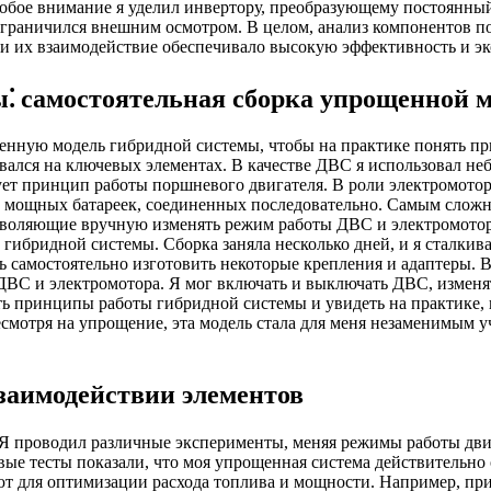
обое внимание я уделил инвертору, преобразующему постоянный 
 ограничился внешним осмотром. В целом, анализ компонентов п
 и их взаимодействие обеспечивало высокую эффективность и э
⁚ самостоятельная сборка упрощенной 
ощенную модель гибридной системы, чтобы на практике понять п
овался на ключевых элементах. В качестве ДВС я использовал не
рует принцип работы поршневого двигателя. В роли электромот
ко мощных батареек, соединенных последовательно. Самым сложн
озволяющие вручную изменять режим работы ДВС и электромотора
ибридной системы. Сборка заняла несколько дней, и я сталкив
амостоятельно изготовить некоторые крепления и адаптеры. В р
ДВС и электромотора. Я мог включать и выключать ДВС, изменят
ть принципы работы гибридной системы и увидеть на практике, 
смотря на упрощение, эта модель стала для меня незаменимым у
взаимодействии элементов
 Я проводил различные эксперименты, меняя режимы работы двиг
вые тесты показали, что моя упрощенная система действительн
ют для оптимизации расхода топлива и мощности. Например, пр