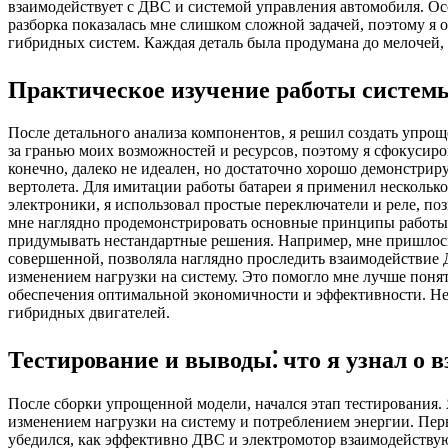
взаимодействует с ДВС и системой управления автомобиля. Ос
разборка показалась мне слишком сложной задачей, поэтому я
гибридных систем. Каждая деталь была продумана до мелочей,
Практическое изучение работы системы
После детального анализа компонентов, я решил создать упр
за гранью моих возможностей и ресурсов, поэтому я сфокусир
конечно, далеко не идеален, но достаточно хорошо демонстри
вертолета. Для имитации работы батареи я применил несколь
электроники, я использовал простые переключатели и реле, п
мне наглядно продемонстрировать основные принципы работы г
придумывать нестандартные решения. Например, мне пришлось с
совершенной, позволяла наглядно проследить взаимодействие 
изменением нагрузки на систему. Это помогло мне лучше поня
обеспечения оптимальной экономичности и эффективности. Не
гибридных двигателей.
Тестирование и выводы⁚ что я узнал о 
После сборки упрощенной модели, начался этап тестирования.
изменением нагрузки на систему и потреблением энергии. Пер
убедился, как эффективно ДВС и электромотор взаимодейству