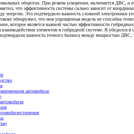
нимальных оборотах. При резком ускорении, включается ДВС, и 
заметил, что эффективность системы сильно зависит от координ
ду энергии. Это подтвердило важность сложной электроники уп
 также обнаружил, что моя упрощенная модель не способна точ
ние, которое является важной частью эффективности гибридных 
взаимодействия элементов в гибридной системе. Я убедился в
подтвердили важность точного баланса между мощностью ДВС, 
ей
одство
ия
современном автомобиле
е
 автомобиля
ния
втомобилестроения
ки
тью