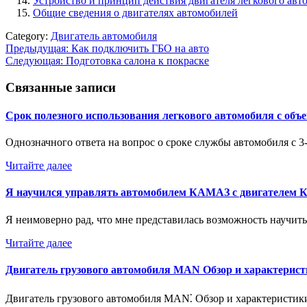
Устройство и принцип действия двигателя легкового авт
Общие сведения о двигателях автомобилей
Category:
Двигатель автомобиля
Навигация
Предыдущая:
Как подключить ГБО на авто
Следующая:
Подготовка салона к покраске
по
записям
Связанные записи
Срок полезного использования легкового автомобиля с объ
Однозначного ответа на вопрос о сроке службы автомобиля с
Читайте далее
Я научился управлять автомобилем КАМАЗ с двигателем
Я неимоверно рад, что мне представилась возможность научит
Читайте далее
Двигатель грузового автомобиля MAN Обзор и характерис
Двигатель грузового автомобиля MAN⁚ Обзор и характерист