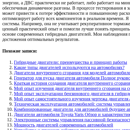
энергии, а ДВС практически не работает, либо работает на ми
обеспечивая динамичное разгоны. В процессе тестирования я 
может привести к потере эффективности и повышенному расхо
оптимизирует работу всех компонентов в реальном времени. Я
системы. Например, она не учитывает рекуперативное торможе
ценный практический опыт и помогли лучше понять принципы 
основе современных гибридных двигателей. Мои наблюдения 
достижения оптимальных результатов.
Похожие записи:
Гибридные двигатели: преимущества и принцип работы
Какие типы двигателей используются на автомобилях?
Двигатели внутреннего сгорания для моделей автомобил
Генератор для пуска двигателя автомобиля Полное руков
Краткая история создания двигателя внутреннего сгоран
Мой опыт изучения двигателя внутреннего сгорания на 
Мой опыт эксплуатации бензинового двигателя в гибрид
Мой опыт самостоятельного изучения чертежа двигателя
Техническая эксплуатация автомобилей: система управле
Комбинированные двигатели для автомобилей будущее а
Двигатели автомобиля Toyota Yaris Обзор и характеристи
Электронные системы управления пассивной безопаснос
Мощность двигателей современных автомобилей