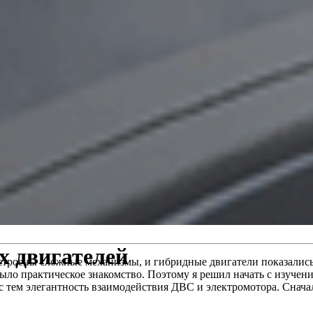
х двигателей
к устроены сложные механизмы, и гибридные двигатели показал
о было практическое знакомство. Поэтому я решил начать с изуч
 тем элегантность взаимодействия ДВС и электромотора. Сначала