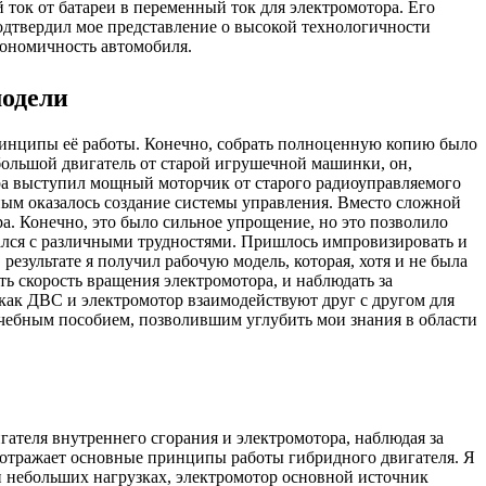
ток от батареи в переменный ток для электромотора. Его
одтвердил мое представление о высокой технологичности
кономичность автомобиля.
модели
ринципы её работы. Конечно, собрать полноценную копию было
большой двигатель от старой игрушечной машинки, он,
ора выступил мощный моторчик от старого радиоуправляемого
ым оказалось создание системы управления. Вместо сложной
. Конечно, это было сильное упрощение, но это позволило
ался с различными трудностями. Пришлось импровизировать и
езультате я получил рабочую модель, которая, хотя и не была
ь скорость вращения электромотора, и наблюдать за
как ДВС и электромотор взаимодействуют друг с другом для
чебным пособием, позволившим углубить мои знания в области
ателя внутреннего сгорания и электромотора, наблюдая за
о отражает основные принципы работы гибридного двигателя. Я
и небольших нагрузках, электромотор основной источник