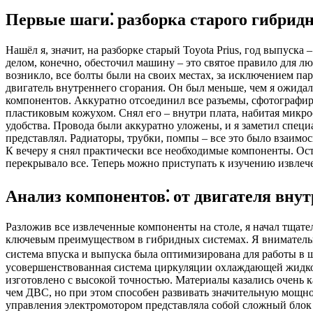
Первые шаги⁚ разборка старого гибридн
Нашёл я, значит, на разборке старый Toyota Prius, год выпуск
делом, конечно, обесточил машину – это святое правило для лю
возникло, все болты были на своих местах, за исключением п
двигатель внутреннего сгорания. Он был меньше, чем я ожидал
компонентов. Аккуратно отсоединил все разъемы, сфотографи
пластиковым кожухом. Снял его – внутри плата, набитая микро
удобства. Провода были аккуратно уложены, и я заметил специ
представлял. Радиаторы, трубки, помпы – все это было взаимос
К вечеру я снял практически все необходимые компоненты. Ост
перекрывало все. Теперь можно приступать к изучению извлеч
Анализ компонентов⁚ от двигателя внут
Разложив все извлеченные компоненты на столе, я начал тщате
ключевым преимуществом в гибридных системах. Я вниматель
система впуска и выпуска была оптимизирована для работы в 
усовершенствованная система циркуляции охлаждающей жидкост
изготовлено с высокой точностью. Материалы казались очень
чем ДВС, но при этом способен развивать значительную мощнос
управления электромотором представляла собой сложный блок