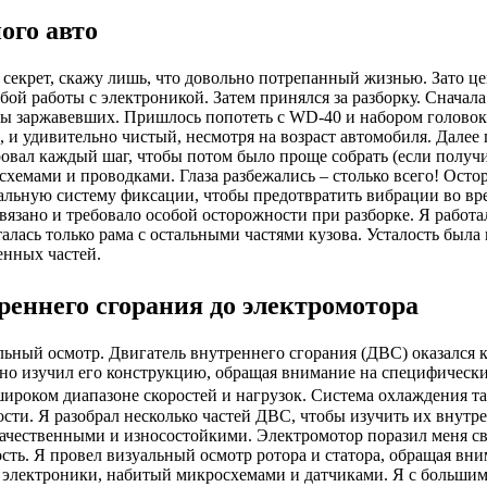
ого авто
а – секрет, скажу лишь, что довольно потрепанный жизнью. Зато
бой работы с электроникой. Затем принялся за разборку. Сначал
ары заржавевших. Пришлось попотеть с WD-40 и набором головок
, и удивительно чистый, несмотря на возраст автомобиля. Далее
ровал каждый шаг, чтобы потом было проще собрать (если полу
схемами и проводками. Глаза разбежались – столько всего! Осто
альную систему фиксации, чтобы предотвратить вибрации во вре
вязано и требовало особой осторожности при разборке. Я работал
алась только рама с остальными частями кузова. Усталость была
енных частей.
реннего сгорания до электромотора
льный осмотр. Двигатель внутреннего сгорания (ДВС) оказался ко
но изучил его конструкцию, обращая внимание на специфическ
широком диапазоне скоростей и нагрузок. Система охлаждения т
и. Я разобрал несколько частей ДВС, чтобы изучить их внутре
 качественными и износостойкими. Электромотор поразил меня с
ть. Я провел визуальный осмотр ротора и статора, обращая вни
 электроники, набитый микросхемами и датчиками. Я с большим 