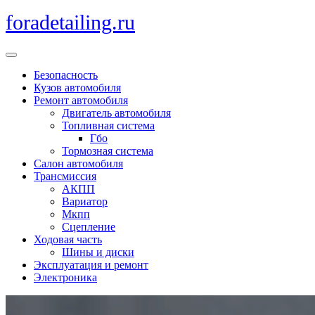
Перейти
foradetailing.ru
к
содержимому
Кнопка
Открыть
Безопасность
Кузов автомобиля
Ремонт автомобиля
Двигатель автомобиля
Топливная система
Гбо
Тормозная система
Салон автомобиля
Трансмиссия
АКПП
Вариатор
Мкпп
Сцепление
Ходовая часть
Шины и диски
Эксплуатация и ремонт
Электроника
Кнопка
Закрыть