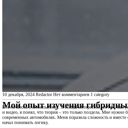
10 декабря, 2024
Redactor
Нет комментариев
1 category
Мой опыт изучения гибридны
Все началось с любопытства. Я всегда интересовался тем, ка
и видео, я понял, что теория – это только полдела. Мне нужн
современных автомобилях. Меня поразила сложность и вместе с
начал понимать логику.