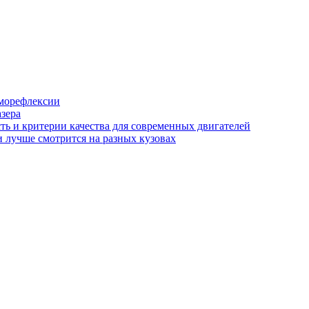
аморефлексии
азера
сть и критерии качества для современных двигателей
и лучше смотрится на разных кузовах