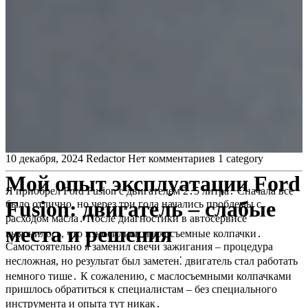
10 декабря, 2024
Redactor
Нет комментариев
1 category
Мой опыт эксплуатации Ford
Я приобрел Ford Fusion с двигателем 2․5 литра․ Сначала все
Fusion: двигатель – слабые
было отлично, но через три года начались проблемы с
расходом масла․ После диагностики в автосервисе
места и решения
выяснилось, что износились маслосъемные колпачки․
Самостоятельно я заменил свечи зажигания – процедура
несложная, но результат был заметен⁚ двигатель стал работать
немного тише․ К сожалению, с маслосъемными колпачками
пришлось обратиться к специалистам – без специального
инструмента и опыта тут никак․