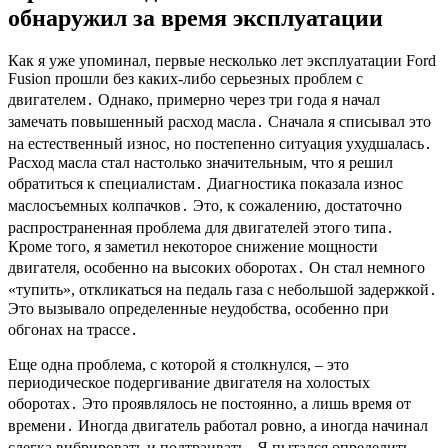
обнаружил за время эксплуатации
Как я уже упоминал, первые несколько лет эксплуатации Ford
Fusion прошли без каких-либо серьезных проблем с
двигателем․ Однако, примерно через три года я начал
замечать повышенный расход масла․ Сначала я списывал это
на естественный износ, но постепенно ситуация ухудшалась․
Расход масла стал настолько значительным, что я решил
обратиться к специалистам․ Диагностика показала износ
маслосъемных колпачков․ Это, к сожалению, достаточно
распространенная проблема для двигателей этого типа․
Кроме того, я заметил некоторое снижение мощности
двигателя, особенно на высоких оборотах․ Он стал немного
«тупить», откликаться на педаль газа с небольшой задержкой․
Это вызывало определенные неудобства, особенно при
обгонах на трассе․
Еще одна проблема, с которой я столкнулся, – это
периодическое подергивание двигателя на холостых
оборотах․ Это проявлялось не постоянно, а лишь время от
времени․ Иногда двигатель работал ровно, а иногда начинал
слегка вибрировать и подтраивать․ Я пытался определить