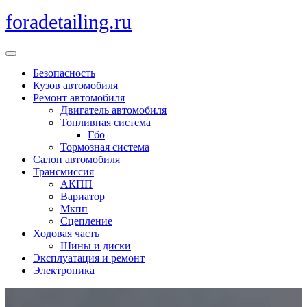
Перейти
foradetailing.ru
к
содержимому
Кнопка
Открыть
Безопасность
Кузов автомобиля
Ремонт автомобиля
Двигатель автомобиля
Топливная система
Гбо
Тормозная система
Салон автомобиля
Трансмиссия
АКПП
Вариатор
Мкпп
Сцепление
Ходовая часть
Шины и диски
Эксплуатация и ремонт
Электроника
Кнопка
Закрыть