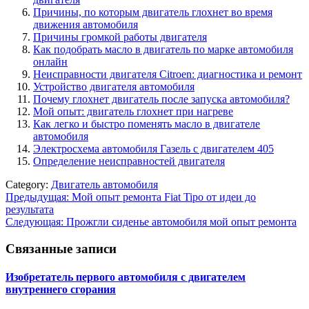
Причины, по которым двигатель глохнет во время
движения автомобиля
Причины громкой работы двигателя
Как подобрать масло в двигатель по марке автомобиля
онлайн
Неисправности двигателя Citroen: диагностика и ремонт
Устройство двигателя автомобиля
Почему глохнет двигатель после запуска автомобиля?
Мой опыт: двигатель глохнет при нагреве
Как легко и быстро поменять масло в двигателе
автомобиля
Электросхема автомобиля Газель с двигателем 405
Определение неисправностей двигателя
Category:
Двигатель автомобиля
Навигация
Предыдущая:
Мой опыт ремонта Fiat Tipo от идеи до
результата
по
Следующая:
Прожгли сиденье автомобиля мой опыт ремонта
записям
Связанные записи
Изобретатель первого автомобиля с двигателем
внутреннего сгорания