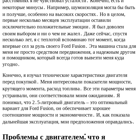
расстояниях я не чувствовал усталости․ Конечно, есть и
некоторые минусы․ Например, шумоизоляция могла бы быть
и получше, особенно на высоких скоростях․ Но в целом,
первые несколько месяцев эксплуатации оставили
исключительно положительные эмоции․ Я был доволен
своим выбором и ни о чем не жалел․ Даже сейчас, спустя
несколько лет, я с теплотой вспоминаю тот момент, когда
впервые сел за руль своего Ford Fusion․ Эта машина стала для
меня не просто средством передвижения, а надежным другом
и помощником, который всегда готов вывезти меня куда
угодно․
Конечно, я изучал технические характеристики двигателя
перед покупкой․ Меня интересовали показатели мощности,
крутящего момента, расход топлива․ Все эти параметры меня
устраивали, они соответствовали моим ожиданиям․ Я
понимал, что 2․5-литровый двигатель – это оптимальный
вариант для Ford Fusion, он обеспечивает хорошее
соотношение мощности и экономичности․ И, как показала
дальнейшая эксплуатация, мои предположения оправдались․
Проблемы с двигателем⁚ что я