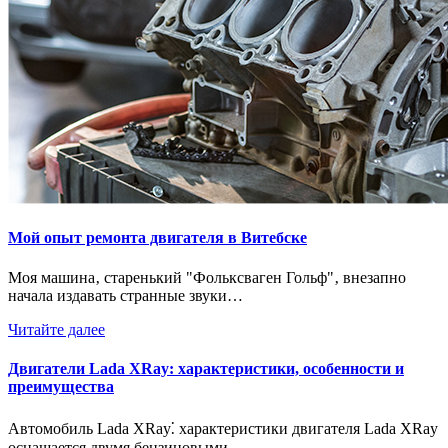
Мой опыт ремонта двигателя в Витебске
Моя машина‚ старенький "Фольксваген Гольф"‚ внезапно
начала издавать странные звуки…
Читайте далее
Двигатели Lada XRay: характеристики, особенности и
преимущества
Автомобиль Lada XRay⁚ характеристики двигателя Lada XRay
оснащается двумя бензиновыми…