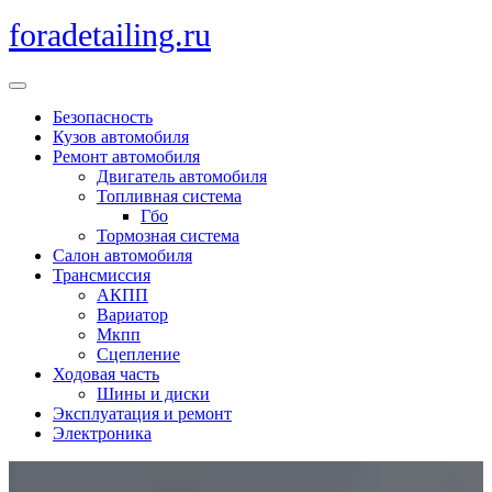
Перейти
foradetailing.ru
к
содержимому
Кнопка
Открыть
Безопасность
Кузов автомобиля
Ремонт автомобиля
Двигатель автомобиля
Топливная система
Гбо
Тормозная система
Салон автомобиля
Трансмиссия
АКПП
Вариатор
Мкпп
Сцепление
Ходовая часть
Шины и диски
Эксплуатация и ремонт
Электроника
Кнопка
Закрыть