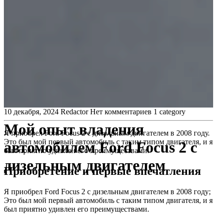
10 декабря, 2024
Redactor
Нет комментариев
1 category
Мой опыт владения
Я приобрел Ford Focus 2 с дизельным двигателем в 2008 году.
Это был мой первый автомобиль с таким типом двигателя, и я
автомобилем Ford Focus 2 с
был приятно удивлен его преимуществами.
дизельным двигателем
Приобретение и первые впечатления
Я приобрел Ford Focus 2 с дизельным двигателем в 2008 году;
Это был мой первый автомобиль с таким типом двигателя, и я
был приятно удивлен его преимуществами.