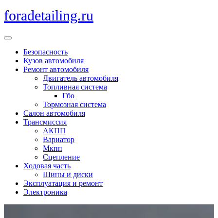
Перейти
foradetailing.ru
к
содержимому
Кнопка
Открыть
Безопасность
Кузов автомобиля
Ремонт автомобиля
Двигатель автомобиля
Топливная система
Гбо
Тормозная система
Салон автомобиля
Трансмиссия
АКПП
Вариатор
Мкпп
Сцепление
Ходовая часть
Шины и диски
Эксплуатация и ремонт
Электроника
Кнопка
Закрыть