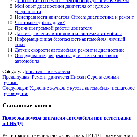
Диагностика и ремонт электрооборудования КАМАЗа
Мой опыт диагностики двигателя от нуля до
уверенности
Неисправности двигателя Citroen: диагностика и ремонт
Что такое турбонаддув?
Причины громкой работы двигателя
Датчик давления в топливной системе автомобиля
Информационная безопасность автомобиля: личный
опыт
Датчик скорости автомобиля: ремонт и диагностика
Оборудование для ремонта двигателей легкового
автомобиля
Category:
Двигатель автомобиля
Навигация
Предыдущая:
Ремонт двигателя Ниссан Серена своими
руками
по
Следующая:
Удаление жучков с кузова автомобиля: пошаговое
записям
руководство
Связанные записи
Проверка номера двигателя автомобиля при регистрации
в ГИБДД
Регистрация транспортного средства в ГИБДД – важный этап