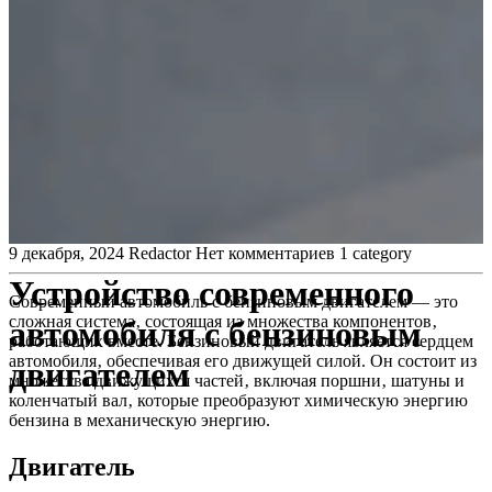
9 декабря, 2024
Redactor
Нет комментариев
1 category
Устройство современного
Современный автомобиль с бензиновым двигателем — это
сложная система‚ состоящая из множества компонентов‚
автомобиля с бензиновым
работающих вместе. Бензиновый двигатель является сердцем
автомобиля‚ обеспечивая его движущей силой. Он состоит из
двигателем
множества движущихся частей‚ включая поршни‚ шатуны и
коленчатый вал‚ которые преобразуют химическую энергию
бензина в механическую энергию.
Двигатель