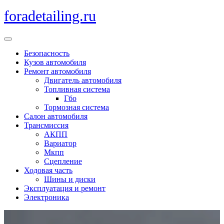
Перейти
foradetailing.ru
к
содержимому
Кнопка
Открыть
Безопасность
Кузов автомобиля
Ремонт автомобиля
Двигатель автомобиля
Топливная система
Гбо
Тормозная система
Салон автомобиля
Трансмиссия
АКПП
Вариатор
Мкпп
Сцепление
Ходовая часть
Шины и диски
Эксплуатация и ремонт
Электроника
Кнопка
Закрыть