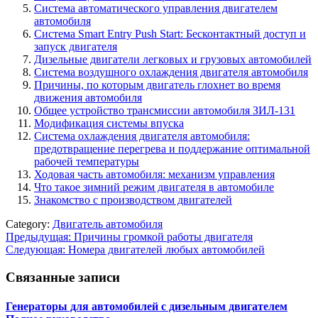
Система автоматического управления двигателем
автомобиля
Система Smart Entry Push Start: Бесконтактный доступ и
запуск двигателя
Дизельные двигатели легковых и грузовых автомобилей
Система воздушного охлаждения двигателя автомобиля
Причины, по которым двигатель глохнет во время
движения автомобиля
Общее устройство трансмиссии автомобиля ЗИЛ-131
Модификация системы впуска
Система охлаждения двигателя автомобиля:
предотвращение перегрева и поддержание оптимальной
рабочей температуры
Ходовая часть автомобиля: механизм управления
Что такое зимний режим двигателя в автомобиле
Знакомство с производством двигателей
Category:
Двигатель автомобиля
Навигация
Предыдущая:
Причины громкой работы двигателя
Следующая:
Номера двигателей любых автомобилей
по
записям
Связанные записи
Генераторы для автомобилей с дизельным двигателем