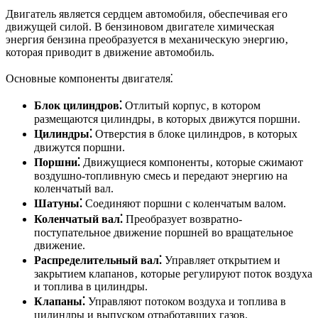
Двигатель является сердцем автомобиля‚ обеспечивая его
движущей силой. В бензиновом двигателе химическая
энергия бензина преобразуется в механическую энергию‚
которая приводит в движение автомобиль.
Основные компоненты двигателя⁚
Блок цилиндров⁚
Отлитый корпус‚ в котором
размещаются цилиндры‚ в которых движутся поршни.
Цилиндры⁚
Отверстия в блоке цилиндров‚ в которых
движутся поршни.
Поршни⁚
Движущиеся компоненты‚ которые сжимают
воздушно-топливную смесь и передают энергию на
коленчатый вал.
Шатуны⁚
Соединяют поршни с коленчатым валом.
Коленчатый вал⁚
Преобразует возвратно-
поступательное движение поршней во вращательное
движение.
Распределительный вал⁚
Управляет открытием и
закрытием клапанов‚ которые регулируют поток воздуха
и топлива в цилиндры.
Клапаны⁚
Управляют потоком воздуха и топлива в
цилиндры и выпуском отработавших газов.