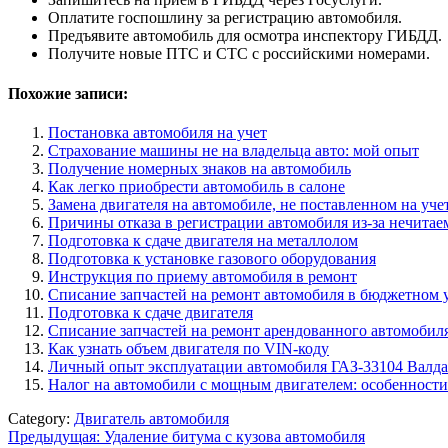
Оплатите госпошлину за регистрацию автомобиля.
Предъявите автомобиль для осмотра инспектору ГИБДД.
Получите новые ПТС и СТС с российскими номерами.
Похожие записи:
Постановка автомобиля на учет
Страхование машины не на владельца авто: мой опыт
Получение номерных знаков на автомобиль
Как легко приобрести автомобиль в салоне
Замена двигателя на автомобиле, не поставленном на уче
Причины отказа в регистрации автомобиля из-за нечитае
Подготовка к сдаче двигателя на металлолом
Подготовка к установке газового оборудования
Инструкция по приему автомобиля в ремонт
Списание запчастей на ремонт автомобиля в бюджетном 
Подготовка к сдаче двигателя
Списание запчастей на ремонт арендованного автомобил
Как узнать объем двигателя по VIN-коду
Личный опыт эксплуатации автомобиля ГАЗ-33104 Валдай
Налог на автомобили с мощным двигателем: особенност
Category:
Двигатель автомобиля
Навигация
Предыдущая:
Удаление битума с кузова автомобиля