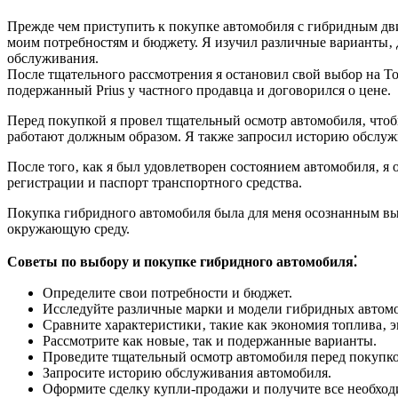
Прежде чем приступить к покупке автомобиля с гибридным дви
моим потребностям и бюджету. Я изучил различные варианты‚ д
обслуживания.
После тщательного рассмотрения я остановил свой выбор на T
подержанный Prius у частного продавца и договорился о цене.
Перед покупкой я провел тщательный осмотр автомобиля‚ чтобы
работают должным образом. Я также запросил историю обслужи
После того‚ как я был удовлетворен состоянием автомобиля‚ я
регистрации и паспорт транспортного средства.
Покупка гибридного автомобиля была для меня осознанным выбо
окружающую среду.
Советы по выбору и покупке гибридного автомобиля⁚
Определите свои потребности и бюджет.
Исследуйте различные марки и модели гибридных автом
Сравните характеристики‚ такие как экономия топлива‚ 
Рассмотрите как новые‚ так и подержанные варианты.
Проведите тщательный осмотр автомобиля перед покупко
Запросите историю обслуживания автомобиля.
Оформите сделку купли-продажи и получите все необхо