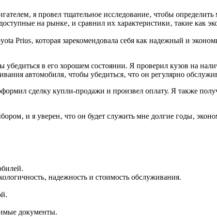
гателем‚ я провел тщательное исследование‚ чтобы определить
оступные на рынке‚ и сравнил их характеристики‚ такие как эк
oyota Prius‚ которая зарекомендовала себя как надежный и эко
 убедиться в его хорошем состоянии. Я проверил кузов на нали
вания автомобиля‚ чтобы убедиться‚ что он регулярно обслужив
 оформил сделку купли-продажи и произвел оплату. Я также полу
ром‚ и я уверен‚ что он будет служить мне долгие годы‚ эконо
обилей.
экологичность‚ надежность и стоимость обслуживания.
й.
димые документы.