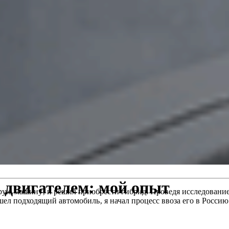
 двигателем: мой опыт
рую машину‚ и решил приобрести гибрид. Проведя исследование‚ 
шел подходящий автомобиль‚ я начал процесс ввоза его в Россию