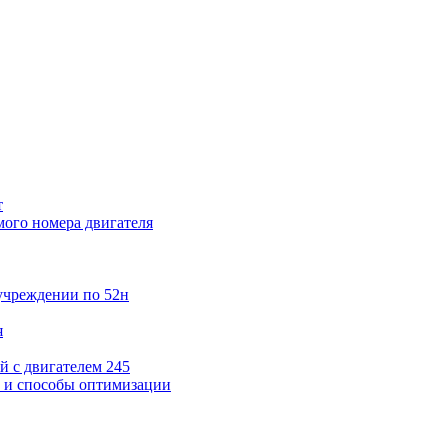
т
мого номера двигателя
учреждении по 52н
я
 с двигателем 245
и и способы оптимизации