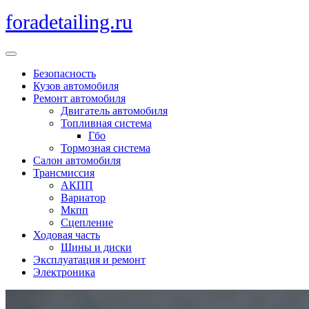
Перейти
foradetailing.ru
к
содержимому
Кнопка
Открыть
Безопасность
Кузов автомобиля
Ремонт автомобиля
Двигатель автомобиля
Топливная система
Гбо
Тормозная система
Салон автомобиля
Трансмиссия
АКПП
Вариатор
Мкпп
Сцепление
Ходовая часть
Шины и диски
Эксплуатация и ремонт
Электроника
Кнопка
Закрыть