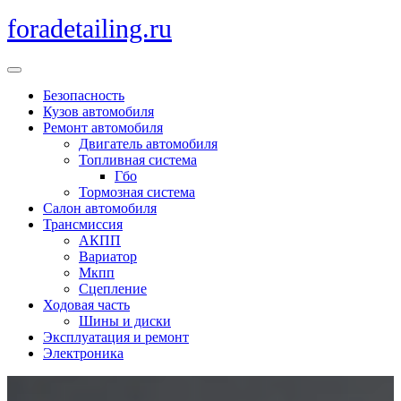
Перейти
foradetailing.ru
к
содержимому
Кнопка
Открыть
Безопасность
Кузов автомобиля
Ремонт автомобиля
Двигатель автомобиля
Топливная система
Гбо
Тормозная система
Салон автомобиля
Трансмиссия
АКПП
Вариатор
Мкпп
Сцепление
Ходовая часть
Шины и диски
Эксплуатация и ремонт
Электроника
Кнопка
Закрыть