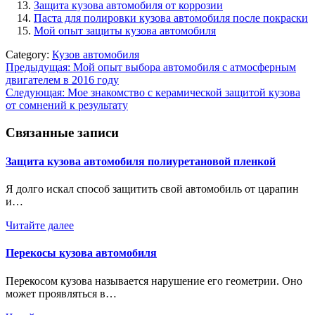
Защита кузова автомобиля от коррозии
Паста для полировки кузова автомобиля после покраски
Мой опыт защиты кузова автомобиля
Category:
Кузов автомобиля
Навигация
Предыдущая:
Мой опыт выбора автомобиля с атмосферным
двигателем в 2016 году
по
Следующая:
Мое знакомство с керамической защитой кузова
записям
от сомнений к результату
Связанные записи
Защита кузова автомобиля полиуретановой пленкой
Я долго искал способ защитить свой автомобиль от царапин
и…
Читайте далее
Перекосы кузова автомобиля
Перекосом кузова называется нарушение его геометрии. Оно
может проявляться в…