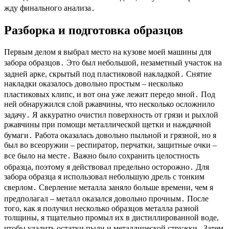
жду финального анализа․
Разборка и подготовка образцов
Первым делом я выбрал место на кузове моей машины для
забора образцов․ Это был небольшой, незаметный участок на
задней арке, скрытый под пластиковой накладкой․ Снятие
накладки оказалось довольно простым – несколько
пластиковых клипс, и вот она уже лежит передо мной․ Под
ней обнаружился слой ржавчины, что несколько осложнило
задачу․ Я аккуратно очистил поверхность от грязи и рыхлой
ржавчины при помощи металлической щетки и наждачной
бумаги․ Работа оказалась довольно пыльной и грязной, но я
был во всеоружии – респиратор, перчатки, защитные очки –
все было на месте․ Важно было сохранить целостность
образца, поэтому я действовал предельно осторожно․ Для
забора образца я использовал небольшую дрель с тонким
сверлом․ Сверление металла заняло больше времени, чем я
предполагал – металл оказался довольно прочным․ После
того, как я получил несколько образцов металла разной
толщины, я тщательно промыл их в дистиллированной воде,
чтобы удалить остатки пыли и металлической стружки․ Затем