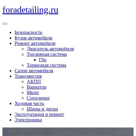
Перейти
foradetailing.ru
к
содержимому
Кнопка
Открыть
Безопасность
Кузов автомобиля
Ремонт автомобиля
Двигатель автомобиля
Топливная система
Гбо
Тормозная система
Салон автомобиля
Трансмиссия
АКПП
Вариатор
Мкпп
Сцепление
Ходовая часть
Шины и диски
Эксплуатация и ремонт
Электроника
Кнопка
Закрыть