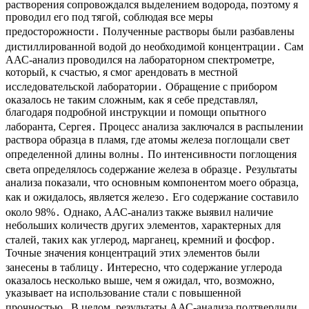
растворения сопровождался выделением водорода, поэтому я
проводил его под тягой, соблюдая все меры
предосторожности․ Полученные растворы были разбавлены
дистиллированной водой до необходимой концентрации․ Сам
ААС-анализ проводился на лабораторном спектрометре,
который, к счастью, я смог арендовать в местной
исследовательской лаборатории․ Обращение с прибором
оказалось не таким сложным, как я себе представлял,
благодаря подробной инструкции и помощи опытного
лаборанта, Сергея․ Процесс анализа заключался в распылении
раствора образца в пламя, где атомы железа поглощали свет
определенной длины волны․ По интенсивности поглощения
света определялось содержание железа в образце․ Результаты
анализа показали, что основным компонентом моего образца,
как и ожидалось, является железо․ Его содержание составило
около 98%․ Однако, ААС-анализ также выявил наличие
небольших количеств других элементов, характерных для
сталей, таких как углерод, марганец, кремний и фосфор․
Точные значения концентраций этих элементов были
занесены в таблицу․ Интересно, что содержание углерода
оказалось несколько выше, чем я ожидал, что, возможно,
указывает на использование стали с повышенной
прочностью․ В целом, результаты ААС-анализа подтвердили