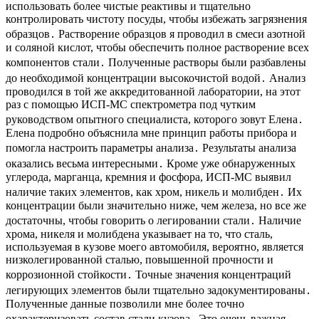
использовать более чистые реактивы и тщательно
контролировать чистоту посуды, чтобы избежать загрязнения
образцов․ Растворение образцов я проводил в смеси азотной
и соляной кислот, чтобы обеспечить полное растворение всех
компонентов стали․ Полученные растворы были разбавлены
до необходимой концентрации высокочистой водой․ Анализ
проводился в той же аккредитованной лаборатории, на этот
раз с помощью ИСП-МС спектрометра под чутким
руководством опытного специалиста, которого зовут Елена․
Елена подробно объяснила мне принцип работы прибора и
помогла настроить параметры анализа․ Результаты анализа
оказались весьма интересными․ Кроме уже обнаруженных
углерода, марганца, кремния и фосфора, ИСП-МС выявил
наличие таких элементов, как хром, никель и молибден․ Их
концентрации были значительно ниже, чем железа, но все же
достаточны, чтобы говорить о легировании стали․ Наличие
хрома, никеля и молибдена указывает на то, что сталь,
используемая в кузове моего автомобиля, вероятно, является
низколегированной сталью, повышенной прочности и
коррозионной стойкости․ Точные значения концентраций
легирующих элементов были тщательно задокументированы․
Полученные данные позволили мне более точно
охарактеризовать состав стали кузова․ Это очень важная