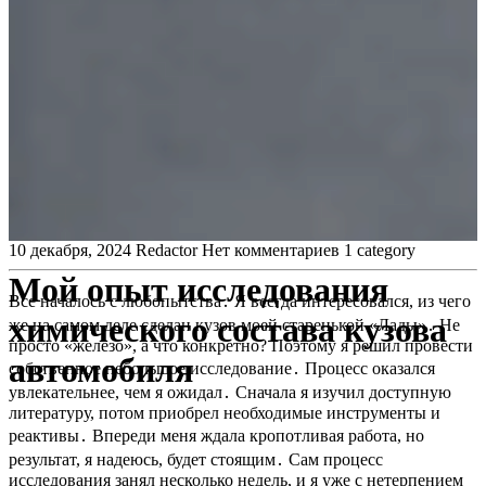
10 декабря, 2024
Redactor
Нет комментариев
1 category
Мой опыт исследования
Все началось с любопытства․ Я всегда интересовался, из чего
химического состава кузова
же на самом деле сделан кузов моей старенькой «Лады»․ Не
просто «железо», а что конкретно? Поэтому я решил провести
автомобиля
собственное небольшое исследование․ Процесс оказался
увлекательнее, чем я ожидал․ Сначала я изучил доступную
литературу, потом приобрел необходимые инструменты и
реактивы․ Впереди меня ждала кропотливая работа, но
результат, я надеюсь, будет стоящим․ Сам процесс
исследования занял несколько недель, и я уже с нетерпением