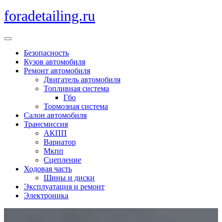
Перейти
foradetailing.ru
к
содержимому
Кнопка
Открыть
Безопасность
Кузов автомобиля
Ремонт автомобиля
Двигатель автомобиля
Топливная система
Гбо
Тормозная система
Салон автомобиля
Трансмиссия
АКПП
Вариатор
Мкпп
Сцепление
Ходовая часть
Шины и диски
Эксплуатация и ремонт
Электроника
Кнопка
Закрыть