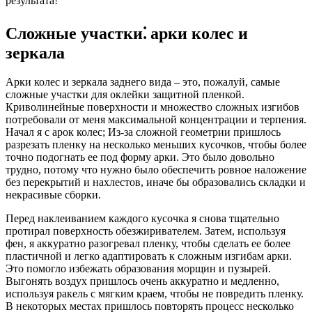
результата!
Сложные участки⁚ арки колес и
зеркала
Арки колес и зеркала заднего вида – это, пожалуй, самые
сложные участки для оклейки защитной пленкой.
Криволинейные поверхности и множество сложных изгибов
потребовали от меня максимальной концентрации и терпения.
Начал я с арок колес; Из-за сложной геометрии пришлось
разрезать пленку на несколько меньших кусочков, чтобы более
точно подогнать ее под форму арки. Это было довольно
трудно, потому что нужно было обеспечить ровное наложение
без перекрытий и нахлестов, иначе бы образовались складки и
некрасивые сборки.
Перед наклеиванием каждого кусочка я снова тщательно
протирал поверхность обезжиривателем. Затем, используя
фен, я аккуратно разогревал пленку, чтобы сделать ее более
пластичной и легко адаптировать к сложным изгибам арки.
Это помогло избежать образования морщин и пузырей.
Выгонять воздух пришлось очень аккуратно и медленно,
используя ракель с мягким краем, чтобы не повредить пленку.
В некоторых местах пришлось повторять процесс несколько