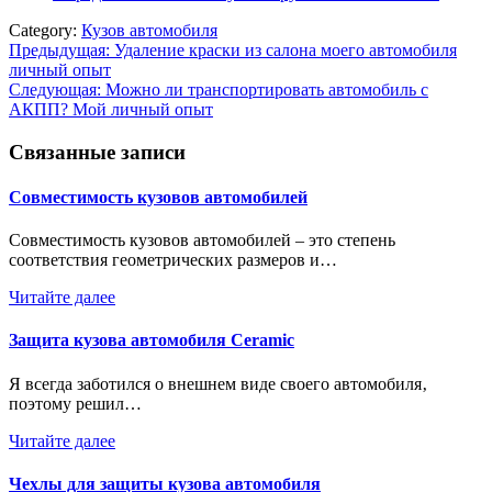
Category:
Кузов автомобиля
Навигация
Предыдущая:
Удаление краски из салона моего автомобиля
личный опыт
по
Следующая:
Можно ли транспортировать автомобиль с
записям
АКПП? Мой личный опыт
Связанные записи
Совместимость кузовов автомобилей
Совместимость кузовов автомобилей ‒ это степень
соответствия геометрических размеров и…
Читайте далее
Защита кузова автомобиля Ceramic
Я всегда заботился о внешнем виде своего автомобиля‚
поэтому решил…
Читайте далее
Чехлы для защиты кузова автомобиля