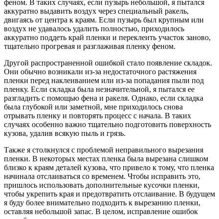
феном. В таких случаях, если пузырь небольшой, я пытался
аккуратно выдавить воздух через специальный ракель,
двигаясь от центра к краям. Если пузырь был крупным или
воздух не удавалось удалить полностью, приходилось
аккуратно поддеть край пленки и переклеить участок заново,
тщательно прогревая и разглаживая пленку феном.
Другой распространенной ошибкой стало появление складок.
Они обычно возникали из-за недостаточного растяжения
пленки перед наклеиванием или из-за попадания пыли под
пленку. Если складка была незначительной, я пытался ее
разгладить с помощью фена и ракеля. Однако, если складка
была глубокой или заметной, мне приходилось снова
отрывать пленку и повторять процесс с начала. В таких
случаях особенно важно тщательно подготовить поверхность
кузова, удалив всякую пыль и грязь.
Также я столкнулся с проблемой неправильного вырезания
пленки. В некоторых местах пленка была вырезана слишком
близко к краям деталей кузова, что привело к тому, что пленка
начинала отслаиваться со временем. Чтобы исправить это,
пришлось использовать дополнительные кусочки пленки,
чтобы укрепить края и предотвратить отслаивание. В будущем
я буду более внимательно подходить к вырезанию пленки,
оставляя небольшой запас. В целом, исправление ошибок