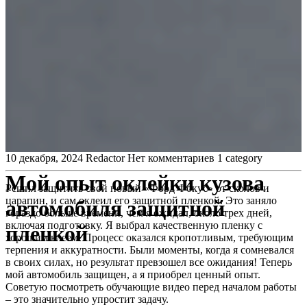
10 декабря, 2024
Redactor
Нет комментариев
1 category
Мой опыт оклейки кузова
Решил защитить свой новый «Форд Фокус» от сколов и
царапин, и сам оклеил его защитной пленкой. Это заняло
автомобиля защитной
гораздо больше времени, чем я ожидал, около трех дней,
включая подготовку. Я выбрал качественную пленку с
пленкой
хорошим клеем. Процесс оказался кропотливым, требующим
терпения и аккуратности. Были моменты, когда я сомневался
в своих силах, но результат превзошел все ожидания! Теперь
мой автомобиль защищен, а я приобрел ценный опыт.
Советую посмотреть обучающие видео перед началом работы
– это значительно упростит задачу.