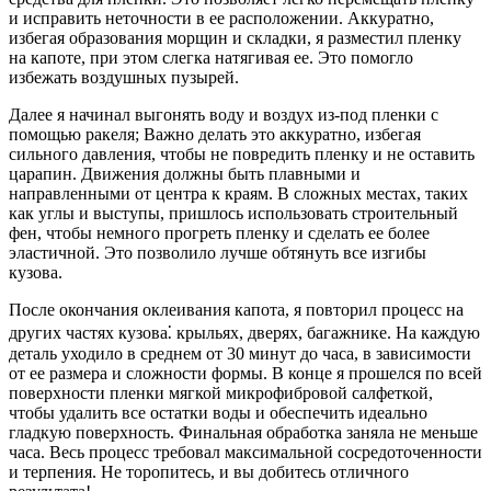
и исправить неточности в ее расположении. Аккуратно,
избегая образования морщин и складки, я разместил пленку
на капоте, при этом слегка натягивая ее. Это помогло
избежать воздушных пузырей.
Далее я начинал выгонять воду и воздух из-под пленки с
помощью ракеля; Важно делать это аккуратно, избегая
сильного давления, чтобы не повредить пленку и не оставить
царапин. Движения должны быть плавными и
направленными от центра к краям. В сложных местах, таких
как углы и выступы, пришлось использовать строительный
фен, чтобы немного прогреть пленку и сделать ее более
эластичной. Это позволило лучше обтянуть все изгибы
кузова.
После окончания оклеивания капота, я повторил процесс на
других частях кузова⁚ крыльях, дверях, багажнике. На каждую
деталь уходило в среднем от 30 минут до часа, в зависимости
от ее размера и сложности формы. В конце я прошелся по всей
поверхности пленки мягкой микрофибровой салфеткой,
чтобы удалить все остатки воды и обеспечить идеально
гладкую поверхность. Финальная обработка заняла не меньше
часа. Весь процесс требовал максимальной сосредоточенности
и терпения. Не торопитесь, и вы добитесь отличного