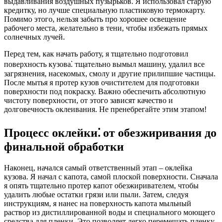
выдавливания воздушных пузырьков. Я использовал старую
кредитку, но лучше специальную пластиковую термокарту.
Помимо этого, нельзя забыть про хорошее освещение
рабочего места, желательно в тени, чтобы избежать прямых
солнечных лучей.
Перед тем, как начать работу, я тщательно подготовил
поверхность кузова⁚ тщательно вымыл машину, удалил все
загрязнения, насекомых, смолу и другие прилипшие частицы.
После мытья я протер кузов очистителем для подготовки
поверхности под покраску. Важно обеспечить абсолютную
чистоту поверхности, от этого зависят качество и
долговечность оклеивания. Не пренебрегайте этим этапом!
Процесс оклейки⁚ от обезжиривания до
финальной обработки
Наконец, начался самый ответственный этап – оклейка
кузова. Я начал с капота, самой плоской поверхности. Сначала
я опять тщательно протер капот обезжиривателем, чтобы
удалить любые остатки грязи или пыли. Затем, следуя
инструкциям, я нанес на поверхность капота мыльный
раствор из дистиллированной воды и специального моющего
средства для пленки. Это позволяет легко перемещать пленку