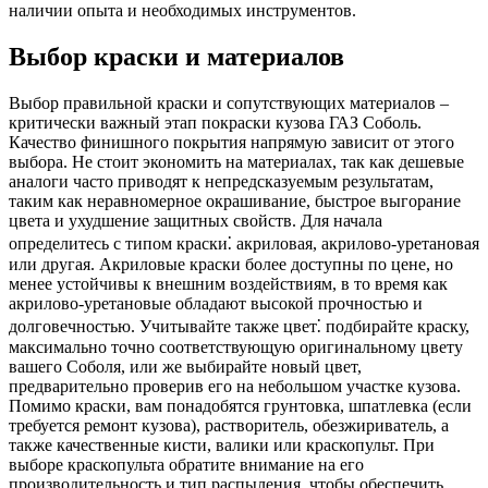
наличии опыта и необходимых инструментов.
Выбор краски и материалов
Выбор правильной краски и сопутствующих материалов –
критически важный этап покраски кузова ГАЗ Соболь.
Качество финишного покрытия напрямую зависит от этого
выбора. Не стоит экономить на материалах, так как дешевые
аналоги часто приводят к непредсказуемым результатам,
таким как неравномерное окрашивание, быстрое выгорание
цвета и ухудшение защитных свойств. Для начала
определитесь с типом краски⁚ акриловая, акрилово-уретановая
или другая. Акриловые краски более доступны по цене, но
менее устойчивы к внешним воздействиям, в то время как
акрилово-уретановые обладают высокой прочностью и
долговечностью. Учитывайте также цвет⁚ подбирайте краску,
максимально точно соответствующую оригинальному цвету
вашего Соболя, или же выбирайте новый цвет,
предварительно проверив его на небольшом участке кузова.
Помимо краски, вам понадобятся грунтовка, шпатлевка (если
требуется ремонт кузова), растворитель, обезжириватель, а
также качественные кисти, валики или краскопульт. При
выборе краскопульта обратите внимание на его
производительность и тип распыления, чтобы обеспечить