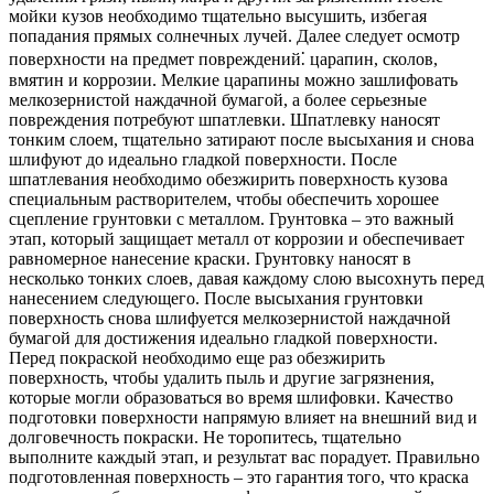
мойки кузов необходимо тщательно высушить, избегая
попадания прямых солнечных лучей. Далее следует осмотр
поверхности на предмет повреждений⁚ царапин, сколов,
вмятин и коррозии. Мелкие царапины можно зашлифовать
мелкозернистой наждачной бумагой, а более серьезные
повреждения потребуют шпатлевки. Шпатлевку наносят
тонким слоем, тщательно затирают после высыхания и снова
шлифуют до идеально гладкой поверхности. После
шпатлевания необходимо обезжирить поверхность кузова
специальным растворителем, чтобы обеспечить хорошее
сцепление грунтовки с металлом. Грунтовка – это важный
этап, который защищает металл от коррозии и обеспечивает
равномерное нанесение краски. Грунтовку наносят в
несколько тонких слоев, давая каждому слою высохнуть перед
нанесением следующего. После высыхания грунтовки
поверхность снова шлифуется мелкозернистой наждачной
бумагой для достижения идеально гладкой поверхности.
Перед покраской необходимо еще раз обезжирить
поверхность, чтобы удалить пыль и другие загрязнения,
которые могли образоваться во время шлифовки. Качество
подготовки поверхности напрямую влияет на внешний вид и
долговечность покраски. Не торопитесь, тщательно
выполните каждый этап, и результат вас порадует. Правильно
подготовленная поверхность – это гарантия того, что краска