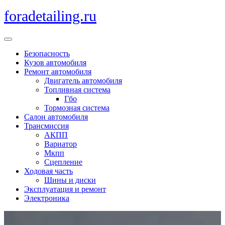
Перейти
foradetailing.ru
к
содержимому
Кнопка
Открыть
Безопасность
Кузов автомобиля
Ремонт автомобиля
Двигатель автомобиля
Топливная система
Гбо
Тормозная система
Салон автомобиля
Трансмиссия
АКПП
Вариатор
Мкпп
Сцепление
Ходовая часть
Шины и диски
Эксплуатация и ремонт
Электроника
Кнопка
Закрыть