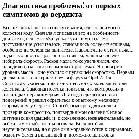
Диагностика проблемы⁚ от первых
симптомов до вердикта
Всё началось с лёгкого постукивания, едва уловимого на
холостом ходу. Сначала я списывал это на особенности
двигателя, ведь моя «Золушка» уже немолода. Но
постукивание усиливалось, становилось более отчетливым,
особенно на холодном двигателе. Параллельно с этим начала
падать мощность – разгон стал вялым, машина еле-еле
набирала скорость. Расход масла тоже увеличился, что
наводило на мысли о серьёзных проблемах. Я проверил
уровень масла – оно уходило с пугающей скоростью. Первым
делом полез в интернет, изучая форумы Opel Zafira.
Симптомы указывали на износ шатунных вкладышей или
коленвала. Самодиагностика показала, что компрессия в
цилиндрах неравномерная. Для подтверждения своих
подозрений я решил обратиться к опытному механику –
старому другу Сергею. Сергей, осмотрев двигатель и
проверив компрессию, подтвердил мои опасения⁚ износ
шатунных вкладышей, и, к сожалению, незначительный, но
всё же заметный люфт коленвала. Вердикт был
неутешительным, но я уже был морально готов к серьезному
ремонту. Замена вкладышей и, возможно, шлифовка