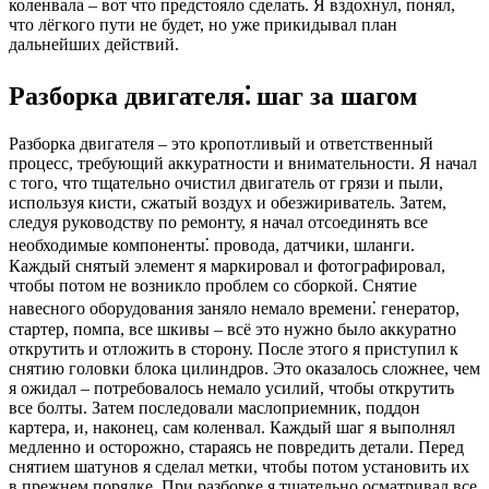
коленвала – вот что предстояло сделать. Я вздохнул, понял,
что лёгкого пути не будет, но уже прикидывал план
дальнейших действий.
Разборка двигателя⁚ шаг за шагом
Разборка двигателя – это кропотливый и ответственный
процесс, требующий аккуратности и внимательности. Я начал
с того, что тщательно очистил двигатель от грязи и пыли,
используя кисти, сжатый воздух и обезжириватель. Затем,
следуя руководству по ремонту, я начал отсоединять все
необходимые компоненты⁚ провода, датчики, шланги.
Каждый снятый элемент я маркировал и фотографировал,
чтобы потом не возникло проблем со сборкой. Снятие
навесного оборудования заняло немало времени⁚ генератор,
стартер, помпа, все шкивы – всё это нужно было аккуратно
открутить и отложить в сторону. После этого я приступил к
снятию головки блока цилиндров. Это оказалось сложнее, чем
я ожидал – потребовалось немало усилий, чтобы открутить
все болты. Затем последовали маслоприемник, поддон
картера, и, наконец, сам коленвал. Каждый шаг я выполнял
медленно и осторожно, стараясь не повредить детали. Перед
снятием шатунов я сделал метки, чтобы потом установить их
в прежнем порядке. При разборке я тщательно осматривал все