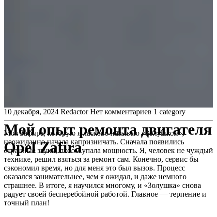
10 декабря, 2024
Redactor
Нет комментариев
1 category
Мой опыт ремонта двигателя
Моя Зафира, которую я ласково называю «Золушкой»,
неожиданно начала капризничать. Сначала появились
Opel Zafira
странные звуки, потом упала мощность. Я, человек не чуждый
технике, решил взяться за ремонт сам. Конечно, сервис бы
сэкономил время, но для меня это был вызов. Процесс
оказался занимательнее, чем я ожидал, и даже немного
страшнее. В итоге, я научился многому, и «Золушка» снова
радует своей бесперебойной работой. Главное — терпение и
точный план!