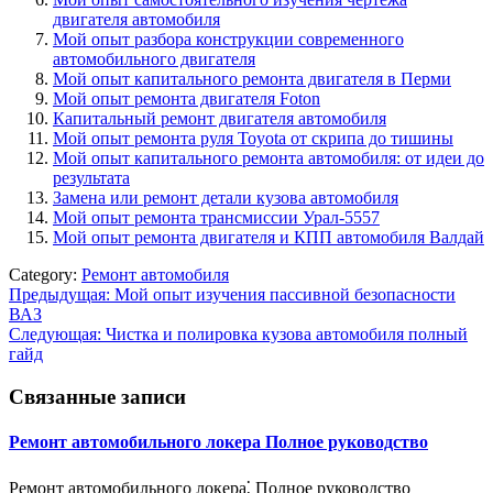
двигателя автомобиля
Мой опыт разбора конструкции современного
автомобильного двигателя
Мой опыт капитального ремонта двигателя в Перми
Мой опыт ремонта двигателя Foton
Капитальный ремонт двигателя автомобиля
Мой опыт ремонта руля Toyota от скрипа до тишины
Мой опыт капитального ремонта автомобиля: от идеи до
результата
Замена или ремонт детали кузова автомобиля
Мой опыт ремонта трансмиссии Урал-5557
Мой опыт ремонта двигателя и КПП автомобиля Валдай
Category:
Ремонт автомобиля
Навигация
Предыдущая:
Мой опыт изучения пассивной безопасности
ВАЗ
по
Следующая:
Чистка и полировка кузова автомобиля полный
записям
гайд
Связанные записи
Ремонт автомобильного локера Полное руководство
Ремонт автомобильного локера⁚ Полное руководство