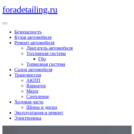
Перейти
foradetailing.ru
к
содержимому
Кнопка
Открыть
Безопасность
Кузов автомобиля
Ремонт автомобиля
Двигатель автомобиля
Топливная система
Гбо
Тормозная система
Салон автомобиля
Трансмиссия
АКПП
Вариатор
Мкпп
Сцепление
Ходовая часть
Шины и диски
Эксплуатация и ремонт
Электроника
Кнопка
Закрыть