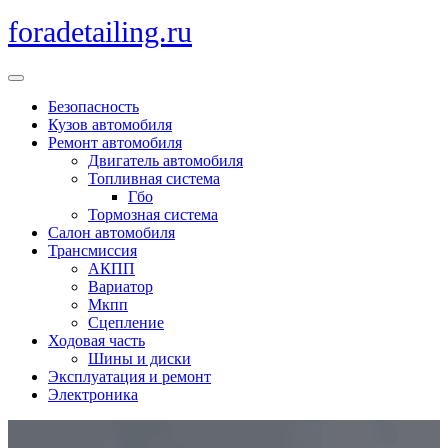
Перейти
foradetailing.ru
к
содержимому
Кнопка
Открыть
Безопасность
Кузов автомобиля
Ремонт автомобиля
Двигатель автомобиля
Топливная система
Гбо
Тормозная система
Салон автомобиля
Трансмиссия
АКПП
Вариатор
Мкпп
Сцепление
Ходовая часть
Шины и диски
Эксплуатация и ремонт
Электроника
Кнопка
Закрыть