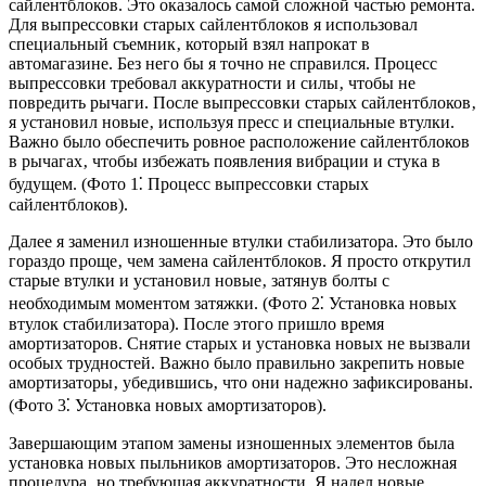
сайлентблоков. Это оказалось самой сложной частью ремонта.
Для выпрессовки старых сайлентблоков я использовал
специальный съемник‚ который взял напрокат в
автомагазине. Без него бы я точно не справился. Процесс
выпрессовки требовал аккуратности и силы‚ чтобы не
повредить рычаги. После выпрессовки старых сайлентблоков‚
я установил новые‚ используя пресс и специальные втулки.
Важно было обеспечить ровное расположение сайлентблоков
в рычагах‚ чтобы избежать появления вибрации и стука в
будущем. (Фото 1⁚ Процесс выпрессовки старых
сайлентблоков).
Далее я заменил изношенные втулки стабилизатора. Это было
гораздо проще‚ чем замена сайлентблоков. Я просто открутил
старые втулки и установил новые‚ затянув болты с
необходимым моментом затяжки. (Фото 2⁚ Установка новых
втулок стабилизатора). После этого пришло время
амортизаторов. Снятие старых и установка новых не вызвали
особых трудностей. Важно было правильно закрепить новые
амортизаторы‚ убедившись‚ что они надежно зафиксированы.
(Фото 3⁚ Установка новых амортизаторов).
Завершающим этапом замены изношенных элементов была
установка новых пыльников амортизаторов. Это несложная
процедура‚ но требующая аккуратности. Я надел новые