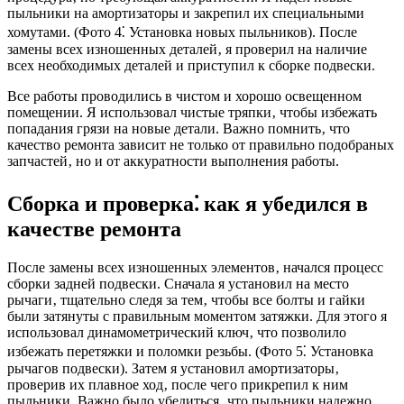
пыльники на амортизаторы и закрепил их специальными
хомутами. (Фото 4⁚ Установка новых пыльников). После
замены всех изношенных деталей‚ я проверил на наличие
всех необходимых деталей и приступил к сборке подвески.
Все работы проводились в чистом и хорошо освещенном
помещении. Я использовал чистые тряпки‚ чтобы избежать
попадания грязи на новые детали. Важно помнить‚ что
качество ремонта зависит не только от правильно подобраных
запчастей‚ но и от аккуратности выполнения работы.
Сборка и проверка⁚ как я убедился в
качестве ремонта
После замены всех изношенных элементов‚ начался процесс
сборки задней подвески. Сначала я установил на место
рычаги‚ тщательно следя за тем‚ чтобы все болты и гайки
были затянуты с правильным моментом затяжки. Для этого я
использовал динамометрический ключ‚ что позволило
избежать перетяжки и поломки резьбы. (Фото 5⁚ Установка
рычагов подвески). Затем я установил амортизаторы‚
проверив их плавное ход‚ после чего прикрепил к ним
пыльники. Важно было убедиться‚ что пыльники надежно