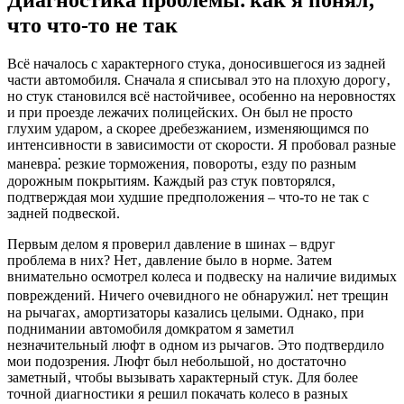
что что-то не так
Всё началось с характерного стука‚ доносившегося из задней
части автомобиля. Сначала я списывал это на плохую дорогу‚
но стук становился всё настойчивее‚ особенно на неровностях
и при проезде лежачих полицейских. Он был не просто
глухим ударом‚ а скорее дребезжанием‚ изменяющимся по
интенсивности в зависимости от скорости. Я пробовал разные
маневра⁚ резкие торможения‚ повороты‚ езду по разным
дорожным покрытиям. Каждый раз стук повторялся‚
подтверждая мои худшие предположения – что-то не так с
задней подвеской.
Первым делом я проверил давление в шинах – вдруг
проблема в них? Нет‚ давление было в норме. Затем
внимательно осмотрел колеса и подвеску на наличие видимых
повреждений. Ничего очевидного не обнаружил⁚ нет трещин
на рычагах‚ амортизаторы казались целыми. Однако‚ при
поднимании автомобиля домкратом я заметил
незначительный люфт в одном из рычагов. Это подтвердило
мои подозрения. Люфт был небольшой‚ но достаточно
заметный‚ чтобы вызывать характерный стук. Для более
точной диагностики я решил покачать колесо в разных