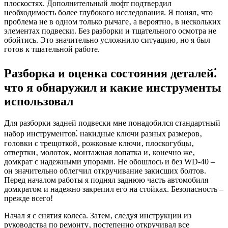
плоскостях. Дополнительный люфт подтвердил
необходимость более глубокого исследования. Я понял‚ что
проблема не в одном только рычаге‚ а вероятно‚ в нескольких
элементах подвески. Без разборки и тщательного осмотра не
обойтись. Это значительно усложнило ситуацию‚ но я был
готов к тщательной работе.
Разборка и оценка состояния деталей⁚
что я обнаружил и какие инструменты
использовал
Для разборки задней подвески мне понадобился стандартный
набор инструментов⁚ накидные ключи разных размеров‚
головки с трещоткой‚ рожковые ключи‚ плоскогубцы‚
отвертки‚ молоток‚ монтажная лопатка и‚ конечно же‚
домкрат с надежными упорами. Не обошлось и без WD-40 –
он значительно облегчил откручивание закисших болтов.
Перед началом работы я поднял заднюю часть автомобиля
домкратом и надежно закрепил его на стойках. Безопасность –
прежде всего!
Начал я с снятия колеса. Затем‚ следуя инструкции из
руководства по ремонту‚ постепенно откручивал все