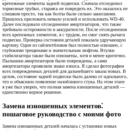
крепежные элементы задней подвески. Сначала отсоединил
тормозные трубки‚ стараясь не повредить их. Это оказалось не
слишком просто‚ так как болты были сильно закисшими.
Пришлось приложить немало усилий и использовать WD-40.
Далее последовало отсоединение амортизаторов‚ что также
требовало осторожности и аккуратности. После отсоединения
всех крепежных элементов‚ я с трудом‚ но смог снять рычаги
подвески. Проверка состояния деталей показала удручающую
картину. Один из сайлентблоков был полностью изношен‚ с
глубокими трещинами и значительным люфтом. Втулки
стабилизатора также были изношены‚ хотя и менее критично.
Пыльники амортизаторов были повреждены‚ а сами
амортизаторы проявляли знаки износа. Я сделал фотографии
всех поврежденных деталей для дальнейшего заказа новых. В
целом‚ состояние задней подвески было далеко от идеального‚
что и объясняло появление назойливого стука. На этом этапе
я уже был уверен‚ что полная замена изношенных деталей —
единственно верное решение.
Замена изношенных элементов⁚
пошаговое руководство с моими фото
Замена изношенных деталей началась с установки новых