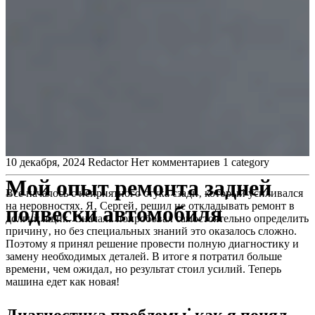
10 декабря, 2024
Redactor
Нет комментариев
1 category
Мой опыт ремонта задней
Все началось с неприятного стука сзади‚ который усиливался
на неровностях. Я‚ Сергей‚ решил не откладывать ремонт в
подвески автомобиля
долгий ящик. Сначала попробовал самостоятельно определить
причину‚ но без специальных знаний это оказалось сложно.
Поэтому я принял решение провести полную диагностику и
замену необходимых деталей. В итоге я потратил больше
времени‚ чем ожидал‚ но результат стоил усилий. Теперь
машина едет как новая!
Диагностика проблемы⁚ как я понял‚