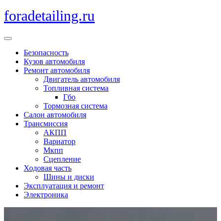
Перейти
foradetailing.ru
к
содержимому
Кнопка
Открыть
Безопасность
Кузов автомобиля
Ремонт автомобиля
Двигатель автомобиля
Топливная система
Гбо
Тормозная система
Салон автомобиля
Трансмиссия
АКПП
Вариатор
Мкпп
Сцепление
Ходовая часть
Шины и диски
Эксплуатация и ремонт
Электроника
Кнопка
Закрыть