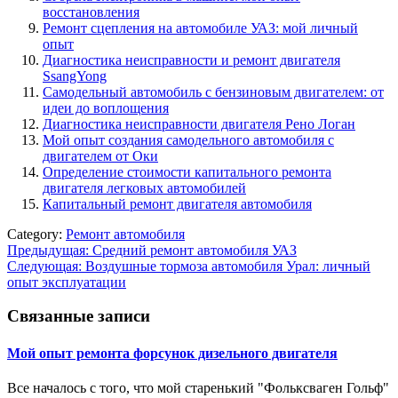
восстановления
Ремонт сцепления на автомобиле УАЗ: мой личный
опыт
Диагностика неисправности и ремонт двигателя
SsangYong
Самодельный автомобиль с бензиновым двигателем: от
идеи до воплощения
Диагностика неисправности двигателя Рено Логан
Мой опыт создания самодельного автомобиля с
двигателем от Оки
Определение стоимости капитального ремонта
двигателя легковых автомобилей
Капитальный ремонт двигателя автомобиля
Category:
Ремонт автомобиля
Навигация
Предыдущая:
Средний ремонт автомобиля УАЗ
Следующая:
Воздушные тормоза автомобиля Урал: личный
по
опыт эксплуатации
записям
Связанные записи
Мой опыт ремонта форсунок дизельного двигателя
Все началось с того, что мой старенький "Фольксваген Гольф"