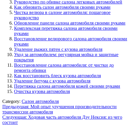
Руководство по обивке салона легковых автомобилей
Как обновить салон автомобиля своими руками
Чистка велюра в салоне автомобиля: пошаговое
руководство
Обновление панели салона автомобиля своими руками
Комплексная перетяжка салона автомобиля своими
руками
Восстановление велюрового салона автомобиля своими
руками
Удаление рыжих пятен с кузова автомобиля
Уход за автомобилем: регулярная мойка и защитные
покрытия
Восстановление салона автомобиля: от чистки до
ремонта обивки
Как восстановить блеск кузова автомобиля
Удаление битума с кузова автомобиля
Перетяжка салона автомобиля кожей своими руками
Очистка кузова автомобиля
Category:
Салон автомобиля
Навигация
Предыдущая:
Мой опыт улучшения производительности
трансмиссии автомобиля
по
Следующая:
Ходовая часть автомобиля Дэу Нексия: из чего
записям
состоит