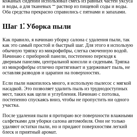
кожаных сидений использовал смесь из равных частей уксуса
и воды, а для тканевых ⎻ раствор из пищевой соды и воды.
Оба средства прекрасно справились с пятнами и запахами.
Шаг 1⁚ Уборка пыли
Как правило, я начинаю уборку салона с удаления пыли, так
как это самый простой и быстрый шаг. Для этого я использую
обычную тряпку из микрофибры, слегка смоченную водой.
Начинаю с приборной панели, постепенно переходя к
дверным панелям, центральной консоли и сиденьям. Тряпка
из микрофибры отлично притягивает и удерживает пыль, не
оставляя разводов и царапин на поверхностях.
Если пыли накопилось много, я использую пылесос с мягкой
насадкой. Это позволяет удалить пыль из труднодоступных
мест, таких как щели и углубления. Начинаю с потолка,
постепенно спускаясь вниз, чтобы не пропустить ни одного
участка.
После удаления пыли я протираю все поверхности влажными
салфетками для уборки салона автомобиля. Они не только
удаляют остатки пыли, но и придают поверхностям легкий
блеск и приятный аромат.