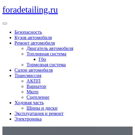
Перейти
foradetailing.ru
к
содержимому
Кнопка
Открыть
Безопасность
Кузов автомобиля
Ремонт автомобиля
Двигатель автомобиля
Топливная система
Гбо
Тормозная система
Салон автомобиля
Трансмиссия
АКПП
Вариатор
Мкпп
Сцепление
Ходовая часть
Шины и диски
Эксплуатация и ремонт
Электроника
Кнопка
Закрыть