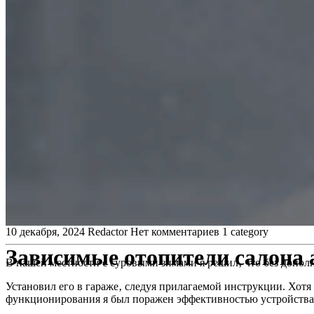
10 декабря, 2024
Redactor
Нет комментариев
1 category
Зависимые отопители салона
В нашей местности с суровыми зимами я решил‚ что без дополн
Установил его в гараже‚ следуя прилагаемой инструкции. Хот
функционирования я был поражен эффективностью устройства