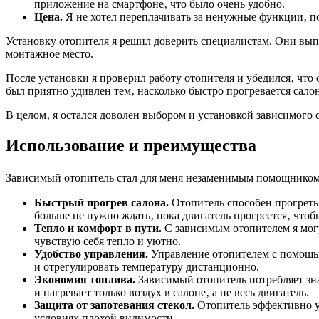
приложение на смартфоне‚ что было очень удобно.
Цена.
Я не хотел переплачивать за ненужные функции‚ п
Установку отопителя я решил доверить специалистам. Они вып
монтажное место.
После установки я проверил работу отопителя и убедился‚ что
был приятно удивлен тем‚ насколько быстро прогревается сало
В целом‚ я остался доволен выбором и установкой зависимого
Использование и преимущества
Зависимый отопитель стал для меня незаменимым помощником в
Быстрый прогрев салона.
Отопитель способен прогреть 
больше не нужно ждать‚ пока двигатель прогреется‚ чтобы
Тепло и комфорт в пути.
С зависимым отопителем я мог
чувствую себя тепло и уютно.
Удобство управления.
Управление отопителем с помощью
и отрегулировать температуру дистанционно.
Экономия топлива.
Зависимый отопитель потребляет зна
и нагревает только воздух в салоне‚ а не весь двигатель.
Защита от запотевания стекол.
Отопитель эффективно уд
условиях плохой видимости.