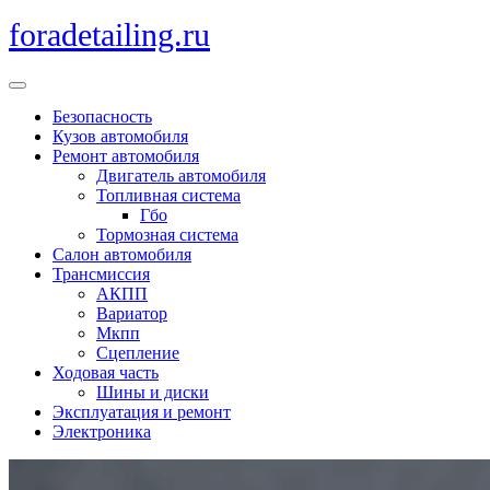
Перейти
foradetailing.ru
к
содержимому
Кнопка
Открыть
Безопасность
Кузов автомобиля
Ремонт автомобиля
Двигатель автомобиля
Топливная система
Гбо
Тормозная система
Салон автомобиля
Трансмиссия
АКПП
Вариатор
Мкпп
Сцепление
Ходовая часть
Шины и диски
Эксплуатация и ремонт
Электроника
Кнопка
Закрыть