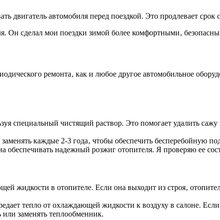
ать двигатель автомобиля перед поездкой. Это продлевает срок 
еля. Он сделал мои поездки зимой более комфортными‚ безопасн
иодического ремонта‚ как и любое другое автомобильное обору
ьзуя специальный чистящий раствор. Это помогает удалить сажу
заменять каждые 2-3 года‚ чтобы обеспечить бесперебойную под
а обеспечивать надежный розжиг отопителя. Я проверяю ее сос
й жидкости в отопителе. Если она выходит из строя‚ отопитель
едает тепло от охлаждающей жидкости к воздуху в салоне. Если
ь или заменять теплообменник.