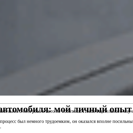
 автомобиля: мой личный опыт
ительного обогрева в авто не обойтись. После тщательного изуч
я процесс был немного трудоемким‚ он оказался вполне посильн
.