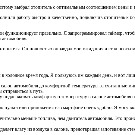
оэтому выбрал отопитель с оптимальным соотношением цены и к
олнили работу быстро и качественно‚ подключив отопитель к бо
 он функционирует правильно. Я запрограммировал таймер‚ чтобы
н автомобиля.
 отопителя. Он полностью оправдал мои ожидания и стал неотъе
 холодное время года. Я пользуюсь им каждый день‚ и вот лиш
салон автомобиля до комфортной температуры за считанные мин
 отправиться в путь.
у поддерживать комфортную температуру в салоне автомобиля н
 пульта или приложения на смартфоне очень удобно. Я могу вк
чительно меньше топлива‚ чем двигатель автомобиля. Это проис
аляет влагу из воздуха в салоне‚ предотвращая запотевание сте