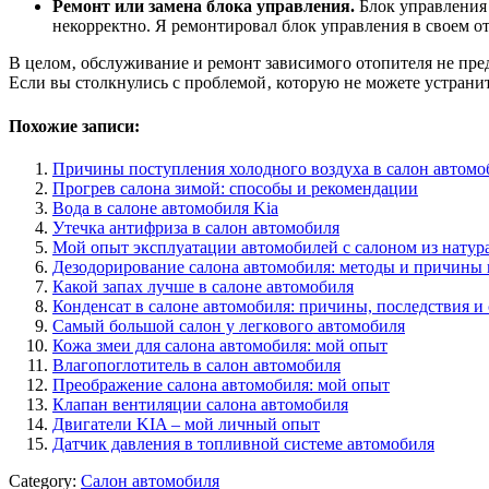
Ремонт или замена блока управления.
Блок управления 
некорректно. Я ремонтировал блок управления в своем от
В целом‚ обслуживание и ремонт зависимого отопителя не пре
Если вы столкнулись с проблемой‚ которую не можете устрани
Похожие записи:
Причины поступления холодного воздуха в салон автомо
Прогрев салона зимой: способы и рекомендации
Вода в салоне автомобиля Kia
Утечка антифриза в салон автомобиля
Мой опыт эксплуатации автомобилей с салоном из натур
Дезодорирование салона автомобиля: методы и причины 
Какой запах лучше в салоне автомобиля
Конденсат в салоне автомобиля: причины, последствия и
Самый большой салон у легкового автомобиля
Кожа змеи для салона автомобиля: мой опыт
Влагопоглотитель в салон автомобиля
Преображение салона автомобиля: мой опыт
Клапан вентиляции салона автомобиля
Двигатели KIA – мой личный опыт
Датчик давления в топливной системе автомобиля
Category:
Салон автомобиля