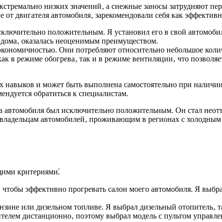
 экстремально низких значений‚ а снежные заносы затрудняют п
 от двигателя автомобиля‚ зарекомендовали себя как эффектив
лючительно положительным. Я установил его в свой автомобиль 
з дома‚ оказалась неоценимым преимуществом.
кономичностью. Они потребляют относительно небольшое колич
как в режиме обогрева‚ так и в режиме вентиляции‚ что позвол
их навыков и может быть выполнена самостоятельно при наличи
ендуется обратиться к специалистам.
на автомобиля был исключительно положительным. Он стал неот
 владельцам автомобилей‚ проживающим в регионах с холодным 
щими критериями⁚
тобы эффективно прогревать салон моего автомобиля. Я выбрал
нзине или дизельном топливе. Я выбрал дизельный отопитель‚ та
телем дистанционно‚ поэтому выбрал модель с пультом управле