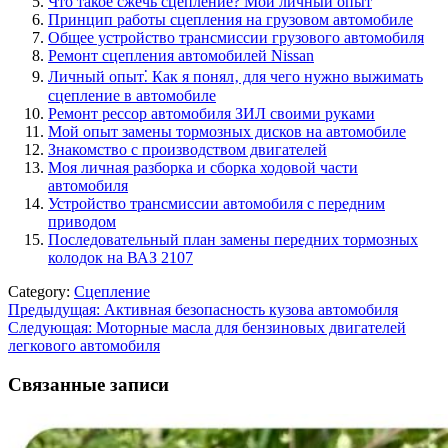
Что такое сжечь сцепление? Мой личный опыт
Принцип работы сцепления на грузовом автомобиле
Общее устройство трансмиссии грузового автомобиля
Ремонт сцепления автомобилей Nissan
Личный опыт⁚ Как я понял‚ для чего нужно выжимать
сцепление в автомобиле
Ремонт рессор автомобиля ЗИЛ своими руками
Мой опыт замены тормозных дисков на автомобиле
Знакомство с производством двигателей
Моя личная разборка и сборка ходовой части
автомобиля
Устройство трансмиссии автомобиля с передним
приводом
Последовательный план замены передних тормозных
колодок на ВАЗ 2107
Category:
Сцепление
Навигация
Предыдущая:
Активная безопасность кузова автомобиля
Следующая:
Моторные масла для бензиновых двигателей
по
легкового автомобиля
записям
Связанные записи