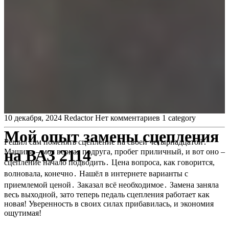
10 декабря, 2024
Redactor
Нет комментариев
1 category
Мой опыт замены сцепления
Решил сам поменять сцепление на своей четырнадцатой․
на ВАЗ 2114
Машина – моя верная подруга, пробег приличный, и вот оно –
сцепление начало подводить․ Цена вопроса, как говорится,
волновала, конечно․ Нашёл в интернете варианты с
приемлемой ценой․ Заказал всё необходимое․ Замена заняла
весь выходной, зато теперь педаль сцепления работает как
новая! Уверенность в своих силах прибавилась, и экономия
ощутимая!