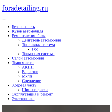
Перейти
foradetailing.ru
к
содержимому
Кнопка
Открыть
Безопасность
Кузов автомобиля
Ремонт автомобиля
Двигатель автомобиля
Топливная система
Гбо
Тормозная система
Салон автомобиля
Трансмиссия
АКПП
Вариатор
Мкпп
Сцепление
Ходовая часть
Шины и диски
Эксплуатация и ремонт
Электроника
Кнопка
Закрыть