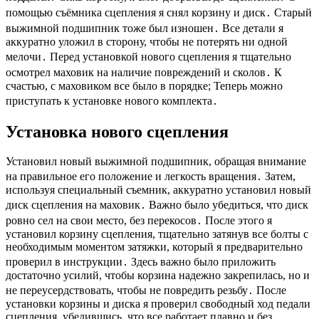
помощью съёмника сцепления я снял корзину и диск․ Старый
выжимной подшипник тоже был изношен․ Все детали я
аккуратно уложил в сторону, чтобы не потерять ни одной
мелочи․ Перед установкой нового сцепления я тщательно
осмотрел маховик на наличие повреждений и сколов․ К
счастью, с маховиком все было в порядке; Теперь можно
приступать к установке нового комплекта․
Установка нового сцепления
Установил новый выжимной подшипник, обращая внимание
на правильное его положение и легкость вращения․ Затем,
используя специальный съемник, аккуратно установил новый
диск сцепления на маховик․ Важно было убедиться, что диск
ровно сел на свои место, без перекосов․ После этого я
установил корзину сцепления, тщательно затянув все болты с
необходимым моментом затяжки, который я предварительно
проверил в инструкции․ Здесь важно было приложить
достаточно усилий, чтобы корзина надежно закрепилась, но и
не переусердствовать, чтобы не повредить резьбу․ После
установки корзины и диска я проверил свободный ход педали
сцепления, убедившись, что все работает плавно и без