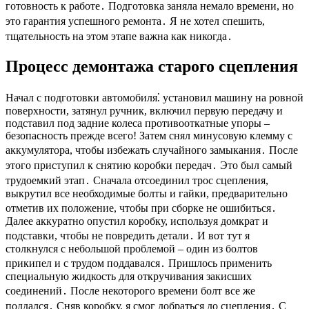
готовность к работе․ Подготовка заняла немало времени, но
это гарантия успешного ремонта․ Я не хотел спешить,
тщательность на этом этапе важна как никогда․
Процесс демонтажа старого сцепления
Начал с подготовки автомобиля⁚ установил машину на ровной
поверхности, затянул ручник, включил первую передачу и
подставил под задние колеса противооткатные упоры –
безопасность прежде всего! Затем снял минусовую клемму с
аккумулятора, чтобы избежать случайного замыкания․ После
этого приступил к снятию коробки передач․ Это был самый
трудоемкий этап․ Сначала отсоединил трос сцепления,
выкрутил все необходимые болты и гайки, предварительно
отметив их положение, чтобы при сборке не ошибиться․
Далее аккуратно опустил коробку, используя домкрат и
подставки, чтобы не повредить детали․ И вот тут я
столкнулся с небольшой проблемой – один из болтов
прикипел и с трудом поддавался․ Пришлось применить
специальную жидкость для откручивания закисших
соединений․ После некоторого времени болт все же
поддался․ Сняв коробку, я смог добраться до сцепления․ С