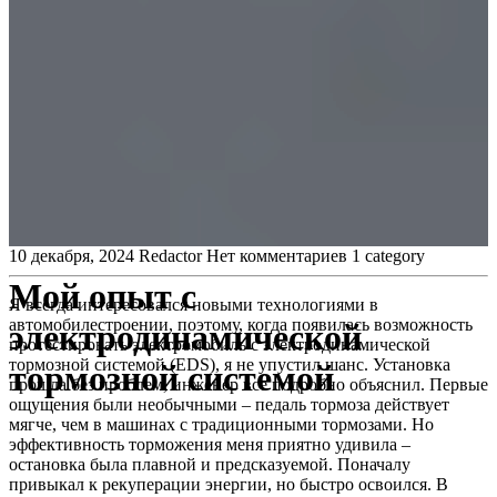
10 декабря, 2024
Redactor
Нет комментариев
1 category
Мой опыт с
Я всегда интересовался новыми технологиями в
автомобилестроении, поэтому, когда появилась возможность
электродинамической
протестировать электромобиль с электродинамической
тормозной системой (EDS), я не упустил шанс. Установка
тормозной системой
прошла без проблем, инженер все подробно объяснил. Первые
ощущения были необычными – педаль тормоза действует
мягче, чем в машинах с традиционными тормозами. Но
эффективность торможения меня приятно удивила –
остановка была плавной и предсказуемой. Поначалу
привыкал к рекуперации энергии, но быстро освоился. В