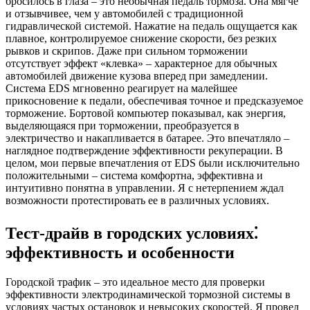
бросилось в глаза – это необычная педаль тормоза. Она мягче
и отзывчивее, чем у автомобилей с традиционной
гидравлической системой. Нажатие на педаль ощущается как
плавное, контролируемое снижение скорости, без резких
рывков и скрипов. Даже при сильном торможении
отсутствует эффект «клевка» – характерное для обычных
автомобилей движение кузова вперед при замедлении.
Система EDS мгновенно реагирует на малейшее
прикосновение к педали, обеспечивая точное и предсказуемое
торможение. Бортовой компьютер показывал, как энергия,
выделяющаяся при торможении, преобразуется в
электричество и накапливается в батарее. Это впечатляло –
наглядное подтверждение эффективности рекуперации. В
целом, мои первые впечатления от EDS были исключительно
положительными – система комфортна, эффективна и
интуитивно понятна в управлении. Я с нетерпением ждал
возможности протестировать ее в различных условиях.
Тест-драйв в городских условиях⁚
эффективность и особенности
Городской трафик – это идеальное место для проверки
эффективности электродинамической тормозной системы в
условиях частых остановок и невысоких скоростей. Я провел