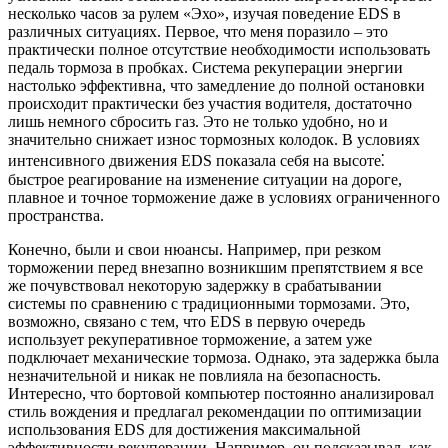
несколько часов за рулем «Эхо», изучая поведение EDS в
различных ситуациях. Первое, что меня поразило – это
практически полное отсутствие необходимости использовать
педаль тормоза в пробках. Система рекуперации энергии
настолько эффективна, что замедление до полной остановки
происходит практически без участия водителя, достаточно
лишь немного сбросить газ. Это не только удобно, но и
значительно снижает износ тормозных колодок. В условиях
интенсивного движения EDS показала себя на высоте⁚
быстрое реагирование на изменение ситуации на дороге,
плавное и точное торможение даже в условиях ограниченного
пространства.
Конечно, были и свои нюансы. Например, при резком
торможении перед внезапно возникшим препятствием я все
же почувствовал некоторую задержку в срабатывании
системы по сравнению с традиционными тормозами. Это,
возможно, связано с тем, что EDS в первую очередь
использует рекуперативное торможение, а затем уже
подключает механические тормоза. Однако, эта задержка была
незначительной и никак не повлияла на безопасность.
Интересно, что бортовой компьютер постоянно анализировал
стиль вождения и предлагал рекомендации по оптимизации
использования EDS для достижения максимальной
эффективности рекуперации. Например, он подсказывал, как