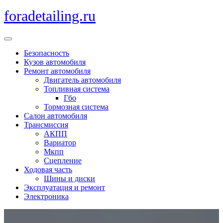
Перейти
foradetailing.ru
к
содержимому
Кнопка
Открыть
Безопасность
Кузов автомобиля
Ремонт автомобиля
Двигатель автомобиля
Топливная система
Гбо
Тормозная система
Салон автомобиля
Трансмиссия
АКПП
Вариатор
Мкпп
Сцепление
Ходовая часть
Шины и диски
Эксплуатация и ремонт
Электроника
Кнопка
Закрыть