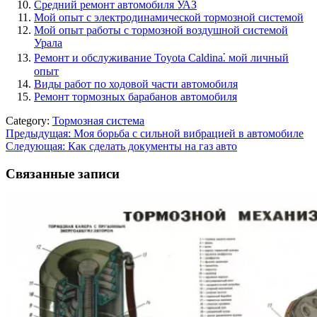
Средний ремонт автомобиля УАЗ
Мой опыт с электродинамической тормозной системой
Мой опыт работы с тормозной воздушной системой
Урала
Ремонт и обслуживание Toyota Caldina⁚ мой личный
опыт
Виды работ по ходовой части автомобиля
Ремонт тормозных барабанов автомобиля
Category:
Тормозная система
Навигация
Предыдущая:
Моя борьба с сильной вибрацией в автомобиле
Следующая:
Как сделать документы на газ авто
по
записям
Связанные записи