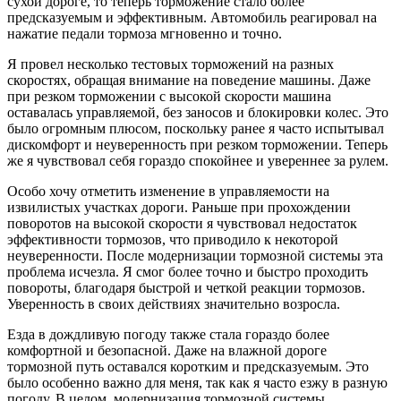
сухой дороге, то теперь торможение стало более
предсказуемым и эффективным. Автомобиль реагировал на
нажатие педали тормоза мгновенно и точно.
Я провел несколько тестовых торможений на разных
скоростях, обращая внимание на поведение машины. Даже
при резком торможении с высокой скорости машина
оставалась управляемой, без заносов и блокировки колес. Это
было огромным плюсом, поскольку ранее я часто испытывал
дискомфорт и неуверенность при резком торможении. Теперь
же я чувствовал себя гораздо спокойнее и увереннее за рулем.
Особо хочу отметить изменение в управляемости на
извилистых участках дороги. Раньше при прохождении
поворотов на высокой скорости я чувствовал недостаток
эффективности тормозов, что приводило к некоторой
неуверенности. После модернизации тормозной системы эта
проблема исчезла. Я смог более точно и быстро проходить
повороты, благодаря быстрой и четкой реакции тормозов.
Уверенность в своих действиях значительно возросла.
Езда в дождливую погоду также стала гораздо более
комфортной и безопасной. Даже на влажной дороге
тормозной путь оставался коротким и предсказуемым. Это
было особенно важно для меня, так как я часто езжу в разную
погоду. В целом, модернизация тормозной системы