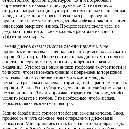
относительно простой процедурой, хотя и потребовала
определенных навыков и инструментов. Я снял колесо,
открутил направляющие суппорта, вынул старые изношенные
колодки и установил новые. Несколько раз проверил,
правильно ли все установлено, чтобы избежать заклинивания
или неравномерного износа. Процесс заняла около часа, но
результат стоял того. Новые колодки работали на много
эффективнее старых.
Замена дисков оказалась более сложной задачей. Мне
пришлось использовать специальные инструменты для сжатия
поршней суппорта. После снятия старых дисков, я тщательно
очистил поверхности ступицы и суппортов от грязи и
ржавчины. Установка новых дисков требовала аккуратности и
точности, чтобы избежать биения и повреждения тормозной
системы. После установки новых дисков и колодок, я
несколько раз нажал на педаль тормоза, чтобы растормаживать
поршни. Важно было убедиться, что поршни свободно ходят и
не заклинивают. Затем я прокачал тормозную систему, чтобы
удалить воздух из трубок. Это необходимо, чтобы педаль
тормоза отзывалась чётко и быстро.
Задние барабанные тормоза требовали замены колодок. Здесь
процесс был чуть сложнее, чем с передними дисковыми
тормозами. Мне пришлось снять барабан, чтобы добраться до
колодок. Сам барабан был достаточно тяжелым и требовал