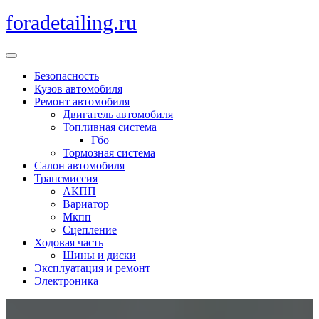
Перейти
foradetailing.ru
к
содержимому
Кнопка
Открыть
Безопасность
Кузов автомобиля
Ремонт автомобиля
Двигатель автомобиля
Топливная система
Гбо
Тормозная система
Салон автомобиля
Трансмиссия
АКПП
Вариатор
Мкпп
Сцепление
Ходовая часть
Шины и диски
Эксплуатация и ремонт
Электроника
Кнопка
Закрыть