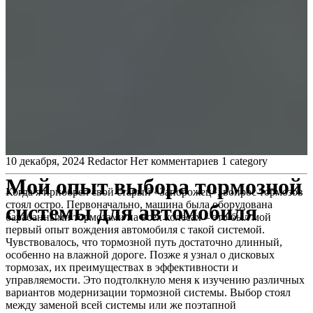
10 декабря, 2024
Redactor
Нет комментариев
1 category
Мой опыт выбора тормозной
Когда я приобрел свой старый «Запорожец», вопрос тормозов
стоял остро. Первоначально, машина была оборудована
системы для автомобиля
барабанными тормозами на всех колесах – это был мой
первый опыт вождения автомобиля с такой системой.
Чувствовалось, что тормозной путь достаточно длинный,
особенно на влажной дороге. Позже я узнал о дисковых
тормозах, их преимуществах в эффективности и
управляемости. Это подтолкнуло меня к изучению различных
вариантов модернизации тормозной системы. Выбор стоял
между заменой всей системы или же поэтапной