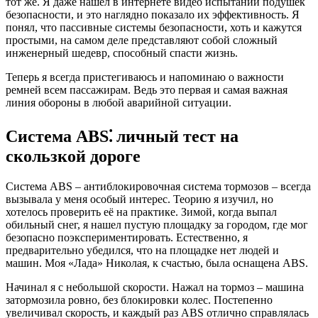
тот же. Я даже нашел в интернете видео испытаний подушек
безопасности, и это наглядно показало их эффективность. Я
понял, что пассивные системы безопасности, хоть и кажутся
простыми, на самом деле представляют собой сложный
инженерный шедевр, способный спасти жизнь.
Теперь я всегда пристегиваюсь и напоминаю о важности
ремней всем пассажирам. Ведь это первая и самая важная
линия обороны в любой аварийной ситуации.
Система ABS⁚ личный тест на
скользкой дороге
Система ABS – антиблокировочная система тормозов – всегда
вызывала у меня особый интерес. Теорию я изучил, но
хотелось проверить её на практике. Зимой, когда выпал
обильный снег, я нашел пустую площадку за городом, где мог
безопасно поэкспериментировать. Естественно, я
предварительно убедился, что на площадке нет людей и
машин. Моя «Лада» Николая, к счастью, была оснащена ABS.
Начинал я с небольшой скорости. Нажал на тормоз – машина
затормозила ровно, без блокировки колес. Постепенно
увеличивал скорость, и каждый раз ABS отлично справлялась