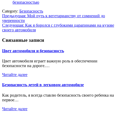
безопасностью
Category:
Безопасность
Навигация
Предыдущая:
Мой путь к вегетарианству от сомнений до
уверенности
по
Следующая:
Как я боролся с глубокими царапинами на кузове
записям
своего автомобиля
Связанные записи
Цвет автомобиля и безопасность
Цвет автомобиля играет важную роль в обеспечении
безопасности на дороге.…
Читайте далее
Безопасность детей в легковом автомобиле
Как родитель, я всегда ставлю безопасность своего ребенка на
первое…
Читайте далее