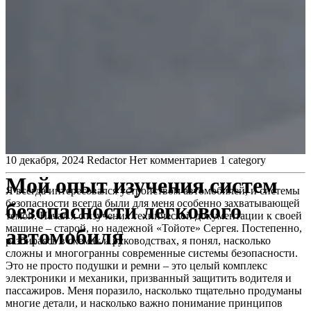
10 декабря, 2024
Redactor
Нет комментариев
1 category
Мой опыт изучения систем
Я всегда интересовался устройством автомобилей, и системы
безопасности всегда были для меня особенно захватывающей
безопасности легкового
темой. Начал я с изучения технической документации к своей
машине – старой, но надежной «Тойоте» Сергея. Постепенно,
автомобиля
разбираясь в схемах и руководствах, я понял, насколько
сложны и многогранны современные системы безопасности.
Это не просто подушки и ремни – это целый комплекс
электроники и механики, призванный защитить водителя и
пассажиров. Меня поразило, насколько тщательно продуманы
многие детали, и насколько важно понимание принципов