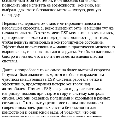
оснащенный этой системой, и он любезно согласился
позволить мне испытать ее возможности. Конечно, мы
выбрали для этого безопасное место – пустую, ровную
площадку.
Первым экспериментом стало имитирование заноса на
небольшой скорости. Я резко вывернул руль, и машина тут же
начала скользить. В этот момент ESP моментально вмешалась,
притормаживая колеса и подстраивая мощность двигателя,
чтобы вернуть автомобиль в контролируемое состояние.
Эффект был впечатляющим – машина практически мгновенно
выровнялась, и я снова оказался за рулем. Это было настолько
быстро и плавно, что я почти не заметил вмешательства
системы.
Далее, я попробовал то же самое на более высокой скорости.
Результат был аналогичным, хотя и с более выраженным
чувством вмешательства ESP. Система работала четко и
эффективно, предотвращая потерю контроля над
автомобилем. Помимо ESP, я изучил и другие системы,
например, помощь при старте в гору и систему контроля
спуска. Все они оказались полезными и удобными в разных
ситуациях. Этот опыт укрепил мое понимание важности
современных электронных систем безопасности для
комфортной и безопасной езды. Я убедился, что они
значительно повышают уровень безопасности, помогая