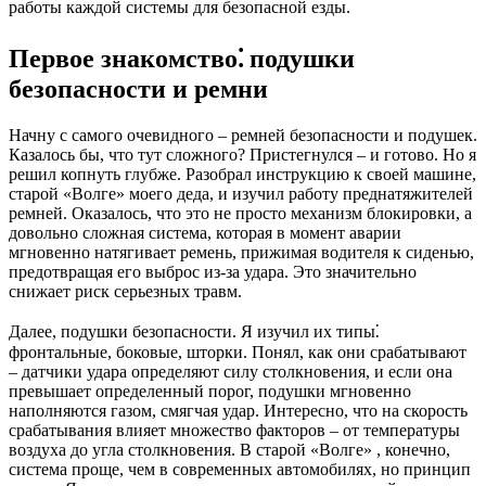
работы каждой системы для безопасной езды.
Первое знакомство⁚ подушки
безопасности и ремни
Начну с самого очевидного – ремней безопасности и подушек.
Казалось бы, что тут сложного? Пристегнулся – и готово. Но я
решил копнуть глубже. Разобрал инструкцию к своей машине,
старой «Волге» моего деда, и изучил работу преднатяжителей
ремней. Оказалось, что это не просто механизм блокировки, а
довольно сложная система, которая в момент аварии
мгновенно натягивает ремень, прижимая водителя к сиденью,
предотвращая его выброс из-за удара. Это значительно
снижает риск серьезных травм.
Далее, подушки безопасности. Я изучил их типы⁚
фронтальные, боковые, шторки. Понял, как они срабатывают
– датчики удара определяют силу столкновения, и если она
превышает определенный порог, подушки мгновенно
наполняются газом, смягчая удар. Интересно, что на скорость
срабатывания влияет множество факторов – от температуры
воздуха до угла столкновения. В старой «Волге» , конечно,
система проще, чем в современных автомобилях, но принцип