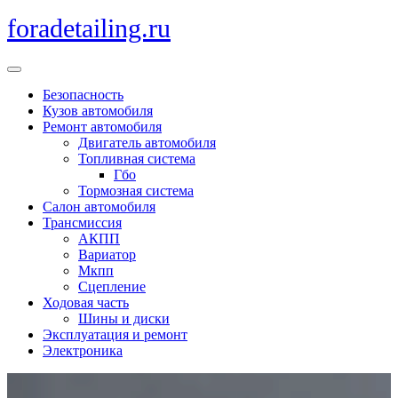
Перейти
foradetailing.ru
к
содержимому
Кнопка
Открыть
Безопасность
Кузов автомобиля
Ремонт автомобиля
Двигатель автомобиля
Топливная система
Гбо
Тормозная система
Салон автомобиля
Трансмиссия
АКПП
Вариатор
Мкпп
Сцепление
Ходовая часть
Шины и диски
Эксплуатация и ремонт
Электроника
Кнопка
Закрыть