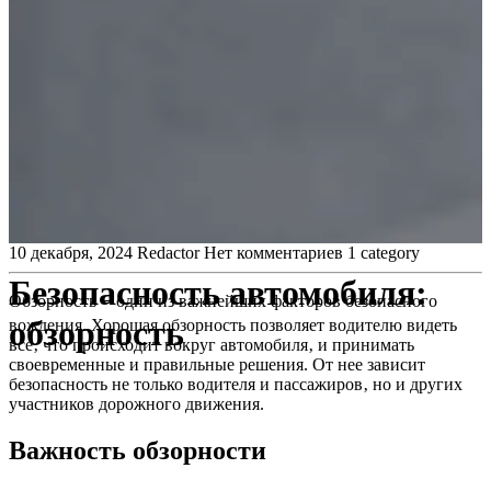
10 декабря, 2024
Redactor
Нет комментариев
1 category
Безопасность автомобиля:
Обзорность ౼ один из важнейших факторов безопасного
обзорность
вождения. Хорошая обзорность позволяет водителю видеть
все‚ что происходит вокруг автомобиля‚ и принимать
своевременные и правильные решения. От нее зависит
безопасность не только водителя и пассажиров‚ но и других
участников дорожного движения.
Важность обзорности