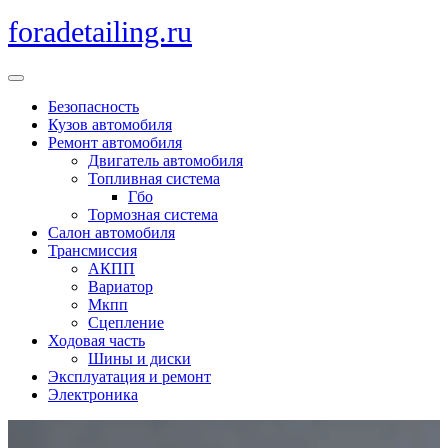
Перейти
foradetailing.ru
к
содержимому
Кнопка
Открыть
Безопасность
Кузов автомобиля
Ремонт автомобиля
Двигатель автомобиля
Топливная система
Гбо
Тормозная система
Салон автомобиля
Трансмиссия
АКПП
Вариатор
Мкпп
Сцепление
Ходовая часть
Шины и диски
Эксплуатация и ремонт
Электроника
Кнопка
Закрыть