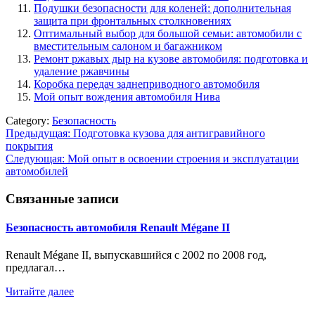
Подушки безопасности для коленей: дополнительная
защита при фронтальных столкновениях
Оптимальный выбор для большой семьи: автомобили с
вместительным салоном и багажником
Ремонт ржавых дыр на кузове автомобиля: подготовка и
удаление ржавчины
Коробка передач заднеприводного автомобиля
Мой опыт вождения автомобиля Нива
Category:
Безопасность
Навигация
Предыдущая:
Подготовка кузова для антигравийного
покрытия
по
Следующая:
Мой опыт в освоении строения и эксплуатации
записям
автомобилей
Связанные записи
Безопасность автомобиля Renault Mégane II
Renault Mégane II, выпускавшийся с 2002 по 2008 год,
предлагал…
Читайте далее