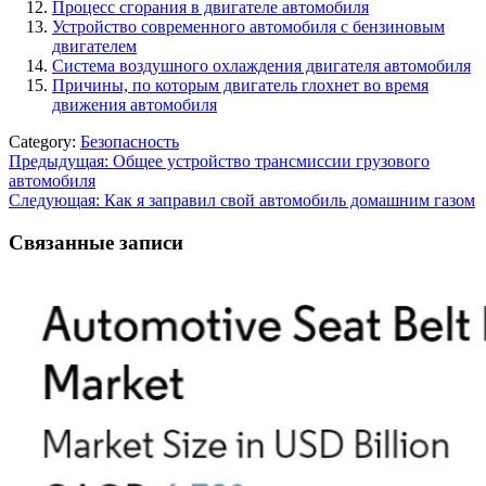
Процесс сгорания в двигателе автомобиля
Устройство современного автомобиля с бензиновым
двигателем
Система воздушного охлаждения двигателя автомобиля
Причины, по которым двигатель глохнет во время
движения автомобиля
Category:
Безопасность
Навигация
Предыдущая:
Общее устройство трансмиссии грузового
автомобиля
по
Следующая:
Как я заправил свой автомобиль домашним газом
записям
Связанные записи