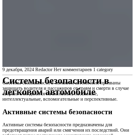
9 декабря, 2024
Redactor
Нет комментариев
1 category
Системы безопасности в
Системы безопасности в легковом автомобиле призваны
защищать водителя и пассажиров от травм и смерти в случае
легковом автомобиле
аварии. Они делятся на активные, пассивные,
интеллектуальные, вспомогательные и перспективные.
Активные системы безопасности
Активные системы безопасности предназначены для
предотвращения аварий или смягчения их последствий. Они