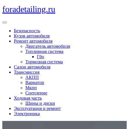
Перейти
foradetailing.ru
к
содержимому
Кнопка
Открыть
Безопасность
Кузов автомобиля
Ремонт автомобиля
Двигатель автомобиля
Топливная система
Гбо
Тормозная система
Салон автомобиля
Трансмиссия
АКПП
Вариатор
Мкпп
Сцепление
Ходовая часть
Шины и диски
Эксплуатация и ремонт
Электроника
Кнопка
Закрыть