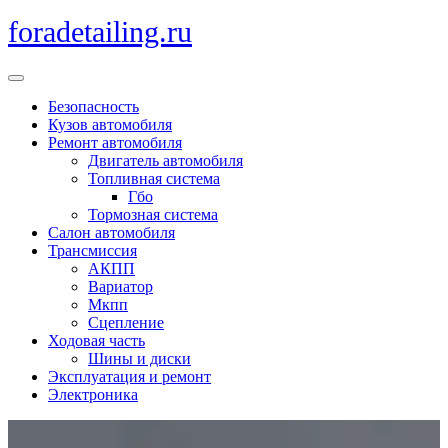
Перейти
foradetailing.ru
к
содержимому
Кнопка
Открыть
Безопасность
Кузов автомобиля
Ремонт автомобиля
Двигатель автомобиля
Топливная система
Гбо
Тормозная система
Салон автомобиля
Трансмиссия
АКПП
Вариатор
Мкпп
Сцепление
Ходовая часть
Шины и диски
Эксплуатация и ремонт
Электроника
Кнопка
Закрыть