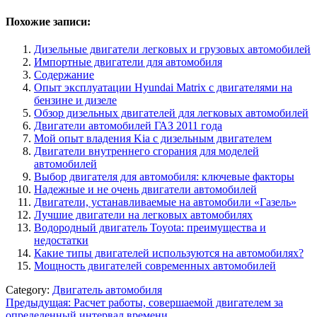
Похожие записи:
Дизельные двигатели легковых и грузовых автомобилей
Импортные двигатели для автомобиля
Содержание
Опыт эксплуатации Hyundai Matrix с двигателями на
бензине и дизеле
Обзор дизельных двигателей для легковых автомобилей
Двигатели автомобилей ГАЗ 2011 года
Мой опыт владения Kia с дизельным двигателем
Двигатели внутреннего сгорания для моделей
автомобилей
Выбор двигателя для автомобиля: ключевые факторы
Надежные и не очень двигатели автомобилей
Двигатели, устанавливаемые на автомобили «Газель»
Лучшие двигатели на легковых автомобилях
Водородный двигатель Toyota: преимущества и
недостатки
Какие типы двигателей используются на автомобилях?
Мощность двигателей современных автомобилей
Category:
Двигатель автомобиля
Навигация
Предыдущая:
Расчет работы, совершаемой двигателем за
определенный интервал времени