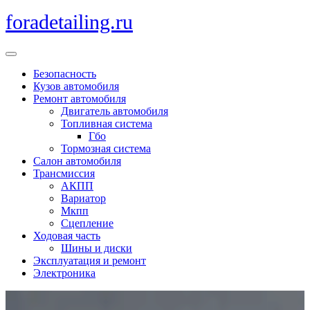
Перейти
foradetailing.ru
к
содержимому
Кнопка
Открыть
Безопасность
Кузов автомобиля
Ремонт автомобиля
Двигатель автомобиля
Топливная система
Гбо
Тормозная система
Салон автомобиля
Трансмиссия
АКПП
Вариатор
Мкпп
Сцепление
Ходовая часть
Шины и диски
Эксплуатация и ремонт
Электроника
Кнопка
Закрыть