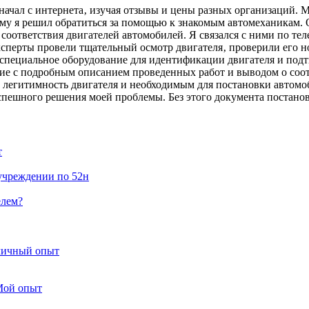
начал с интернета‚ изучая отзывы и цены разных организаций. М
у я решил обратиться за помощью к знакомым автомеханикам. 
 соответствия двигателей автомобилей. Я связался с ними по тел
ксперты провели тщательный осмотр двигателя‚ проверили его н
специальное оборудование для идентификации двигателя и подтв
ие с подробным описанием проведенных работ и выводом о соот
гитимность двигателя и необходимым для постановки автомоби
пешного решения моей проблемы. Без этого документа постанов
т
учреждении по 52н
елем?
 личный опыт
Мой опыт