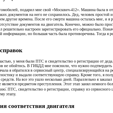
автомобилей‚ подарил мне свой «Москвич-412». Машина была в о
аких документов на него не сохранилось. Дед‚ человек простой 
сем другие времена. После его смерти машина осталась мне‚ и я 
 отсутствие документов на двигатель. Конечно‚ можно было прос
ыл решительно настроен зарегистрировать его официально. Поначал
ой информации‚ но большая часть была противоречива. Тогда я р
 справок
астью‚ у меня были ПТС и свидетельство о регистрации от деда‚ 
ов не обойтись. В ГИБДД мне пояснили‚ что нужно подтвердить 
ачала я обратился в сервисный центр‚ специализирующийся на р
гностику и выдали соответствующую справку. Кроме того‚ я пол
едств. На все это ушло несколько дней. Параллельно я заказал
е является предметом преступления. Этот этап занял немного б
цию⁚ ПТС‚ свидетельство о регистрации‚ справку из сервисного
му этапу.
ия соответствия двигателя