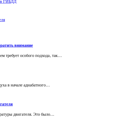
и в ГИБДД
еля
братить внимание
ем требует особого подхода‚ так…
духа в начале адиабатного…
игателя
ратуры двигателя. Это было…