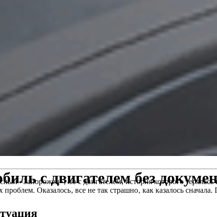
обиль с двигателем без докуме
асный «Запорожец»‚ но с двигателем‚ история которого терялась 
 проблем. Оказалось‚ все не так страшно‚ как казалось сначала
итуация