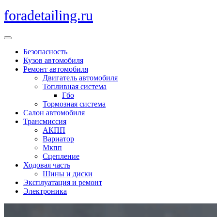
Перейти
foradetailing.ru
к
содержимому
Кнопка
Открыть
Безопасность
Кузов автомобиля
Ремонт автомобиля
Двигатель автомобиля
Топливная система
Гбо
Тормозная система
Салон автомобиля
Трансмиссия
АКПП
Вариатор
Мкпп
Сцепление
Ходовая часть
Шины и диски
Эксплуатация и ремонт
Электроника
Кнопка
Закрыть