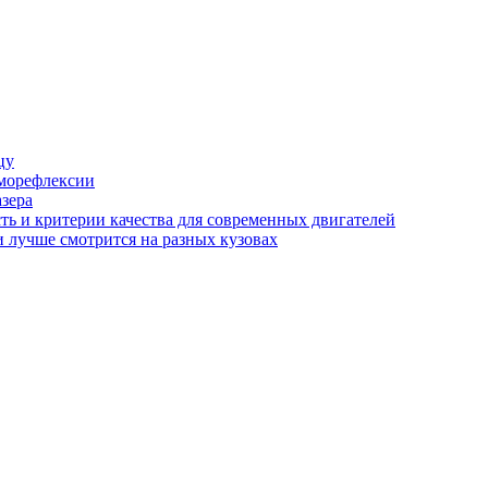
цу
аморефлексии
азера
сть и критерии качества для современных двигателей
и лучше смотрится на разных кузовах