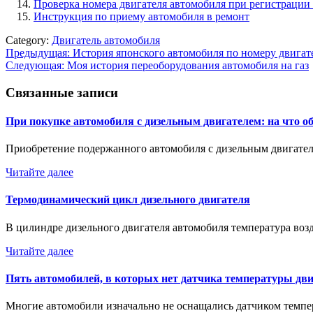
Проверка номера двигателя автомобиля при регистраци
Инструкция по приему автомобиля в ремонт
Category:
Двигатель автомобиля
Навигация
Предыдущая:
История японского автомобиля по номеру двигат
Следующая:
Моя история переоборудования автомобиля на газ
по
записям
Связанные записи
При покупке автомобиля с дизельным двигателем: на что о
Приобретение подержанного автомобиля с дизельным двигател
Читайте далее
Термодинамический цикл дизельного двигателя
В цилиндре дизельного двигателя автомобиля температура воз
Читайте далее
Пять автомобилей, в которых нет датчика температуры дв
Многие автомобили изначально не оснащались датчиком темпе