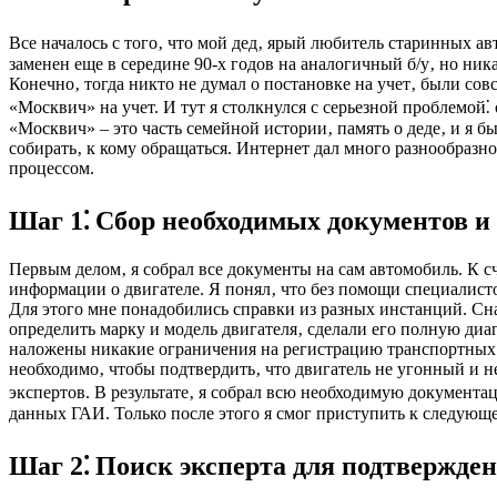
Все началось с того‚ что мой дед‚ ярый любитель старинных 
заменен еще в середине 90-х годов на аналогичный б/у‚ но ник
Конечно‚ тогда никто не думал о постановке на учет‚ были сов
«Москвич» на учет. И тут я столкнулся с серьезной проблемой⁚
«Москвич» – это часть семейной истории‚ память о деде‚ и я б
собирать‚ к кому обращаться. Интернет дал много разнообразн
процессом.
Шаг 1⁚ Сбор необходимых документов и
Первым делом‚ я собрал все документы на сам автомобиль. К сч
информации о двигателе. Я понял‚ что без помощи специалист
Для этого мне понадобились справки из разных инстанций. Сн
определить марку и модель двигателя‚ сделали его полную диа
наложены никакие ограничения на регистрацию транспортных ср
необходимо‚ чтобы подтвердить‚ что двигатель не угонный и н
экспертов. В результате‚ я собрал всю необходимую документа
данных ГАИ. Только после этого я смог приступить к следующе
Шаг 2⁚ Поиск эксперта для подтвержден