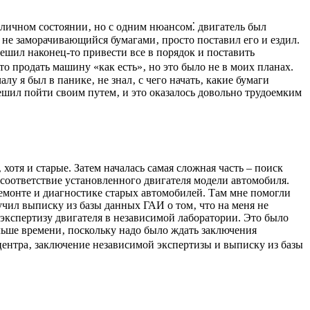
тличном состоянии‚ но с одним нюансом⁚ двигатель был
и не заморачивающийся бумагами‚ просто поставил его и ездил.
решил наконец-то привести все в порядок и поставить
то продать машину «как есть»‚ но это было не в моих планах.
у я был в панике‚ не знал‚ с чего начать‚ какие бумаги
ешил пойти своим путем‚ и это оказалось довольно трудоемким
хотя и старые. Затем началась самая сложная часть – поиск
соответствие установленного двигателя модели автомобиля.
емонте и диагностике старых автомобилей. Там мне помогли
учил выписку из базы данных ГАИ о том‚ что на меня не
 экспертизу двигателя в независимой лаборатории. Это было
ольше времени‚ поскольку надо было ждать заключения
 центра‚ заключение независимой экспертизы и выписку из базы