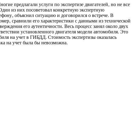
ногие предлагали услуги по экспертизе двигателей‚ но не все
Один из них посоветовал конкретную экспертную
ефону‚ объяснил ситуацию и договорился о встрече. В
омер‚ сравнили его характеристики с данными из технической
ерждения его аутентичности. Весь процесс занял около двух
ветствии установленного двигателя модели автомобиля. Это
ля на учет в ГИБДД. Стоимость экспертизы оказалась
ка на учет была бы невозможна.