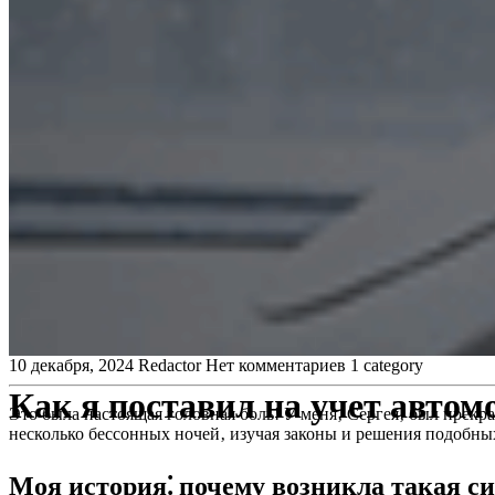
10 декабря, 2024
Redactor
Нет комментариев
1 category
Как я поставил на учет автом
Это была настоящая головная боль! У меня‚ Сергея‚ был прекр
несколько бессонных ночей‚ изучая законы и решения подобных
Моя история⁚ почему возникла такая с