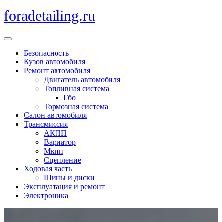
Перейти
foradetailing.ru
к
содержимому
Кнопка
Открыть
Безопасность
Кузов автомобиля
Ремонт автомобиля
Двигатель автомобиля
Топливная система
Гбо
Тормозная система
Салон автомобиля
Трансмиссия
АКПП
Вариатор
Мкпп
Сцепление
Ходовая часть
Шины и диски
Эксплуатация и ремонт
Электроника
Кнопка
Закрыть