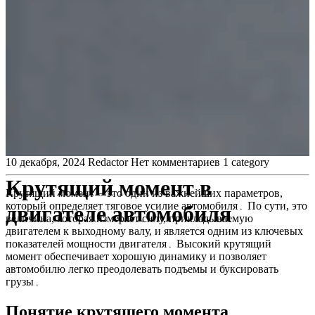
10 декабря, 2024
Redactor
Нет комментариев
1 category
Крутящий момент в
Крутящий момент ⏤ это один из важнейших параметров,
который определяет тяговое усилие автомобиля․ По сути, это
двигателе автомобиля
величина, которая измеряет силу, прикладываемую
двигателем к выходному валу, и является одним из ключевых
показателей мощности двигателя․ Высокий крутящий
момент обеспечивает хорошую динамику и позволяет
автомобилю легко преодолевать подъемы и буксировать
грузы․
Понятие крутящего момента