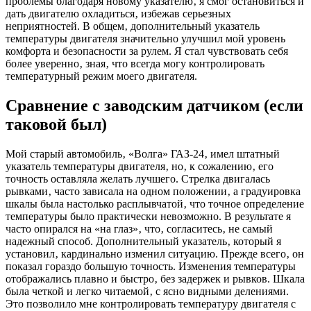
проблемы благодаря новому указателю‚ я смог остановиться и
дать двигателю охладиться‚ избежав серьезных
неприятностей. В общем‚ дополнительный указатель
температуры двигателя значительно улучшил мой уровень
комфорта и безопасности за рулем. Я стал чувствовать себя
более уверенно‚ зная‚ что всегда могу контролировать
температурный режим моего двигателя.
Сравнение с заводским датчиком (если
таковой был)
Мой старый автомобиль‚ «Волга» ГАЗ-24‚ имел штатный
указатель температуры двигателя‚ но‚ к сожалению‚ его
точность оставляла желать лучшего. Стрелка двигалась
рывками‚ часто зависала на одном положении‚ а градуировка
шкалы была настолько расплывчатой‚ что точное определение
температуры было практически невозможно. В результате я
часто опирался на «на глаз»‚ что‚ согласитесь‚ не самый
надежный способ. Дополнительный указатель‚ который я
установил‚ кардинально изменил ситуацию. Прежде всего‚ он
показал гораздо большую точность. Изменения температуры
отображались плавно и быстро‚ без задержек и рывков. Шкала
была четкой и легко читаемой‚ с ясно видными делениями.
Это позволило мне контролировать температуру двигателя с