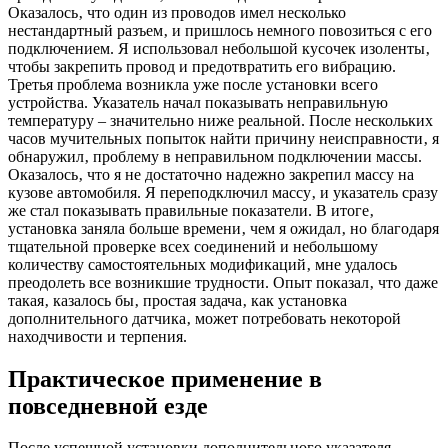
Оказалось‚ что один из проводов имел несколько
нестандартный разъем‚ и пришлось немного повозиться с его
подключением. Я использовал небольшой кусочек изоленты‚
чтобы закрепить провод и предотвратить его вибрацию.
Третья проблема возникла уже после установки всего
устройства. Указатель начал показывать неправильную
температуру – значительно ниже реальной. После нескольких
часов мучительных попыток найти причину неисправности‚ я
обнаружил‚ проблему в неправильном подключении массы.
Оказалось‚ что я не достаточно надежно закрепил массу на
кузове автомобиля. Я переподключил массу‚ и указатель сразу
же стал показывать правильные показатели. В итоге‚
установка заняла больше времени‚ чем я ожидал‚ но благодаря
тщательной проверке всех соединений и небольшому
количеству самостоятельных модификаций‚ мне удалось
преодолеть все возникшие трудности. Опыт показал‚ что даже
такая‚ казалось бы‚ простая задача‚ как установка
дополнительного датчика‚ может потребовать некоторой
находчивости и терпения.
Практическое применение в
повседневной езде
После успешной установки дополнительного указателя