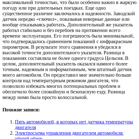
максимальной точностью‚ что было особенно важно в жаркую
погоду или при длительных поездках. Еще одно
существенное различие заключалось в надежности. Заводской
датчик нередко «глючил»‚ показывая неверные данные или
вообще отказываясь работать. Дополнительный же указатель
работал стабильно и без перебоев на протяжении всего
времени эксплуатации. Его погрешность была минимальной‚
что подтверждалось сравнением показаний с инфракрасным
пирометром. В результате этого сравнения я убедился в
высокой точности дополнительного указателя. Разница в
показаниях составляла не более одного градуса Цельсия. В
целом‚ дополнительный указатель оказался намного более
точным‚ надежным и информативным‚ чем штатный датчик
моего автомобиля. Он предоставил мне значительно больше
контроля над температурным режимом двигателя‚ что
позволило избежать многих потенциальных проблем и
обеспечило более спокойную и безопасную езду. Разница
между ними была просто колоссальной.
Похожие записи:
Пять автомобилей, в которых нет датчика температуры
двигателя
Электросхема управления двигателем автомобиля:
общий обзор