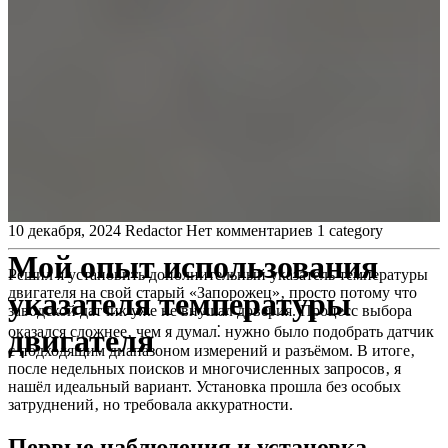
10 декабря, 2024
Redactor
Нет комментариев
1 category
Мой опыт использования
Решил я установить дополнительный указатель температуры
двигателя на свой старый «Запорожец»‚ просто потому что
указателя температуры
заводской датчик уже не внушал доверия. Процесс выбора
двигателя
оказался сложнее‚ чем я думал⁚ нужно было подобрать датчик
с подходящим диапазоном измерений и разъёмом. В итоге‚
после недельных поисков и многочисленных запросов‚ я
нашёл идеальный вариант. Установка прошла без особых
затруднений‚ но требовала аккуратности.
Первые наблюдения и установка