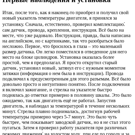
Итак‚ после того‚ как я наконец-то приобрел и получил свой
новый указатель температуры двигателя‚ я принялся за
установку. Сначала‚ естественно‚ проверил комплектацию⁚
сам датчик‚ провода‚ крепления‚ инструкция. Всё было на
месте‚ что уже радовало. Инструкция‚ правда‚ была написана
на английском‚ но с картинками‚ так что разобраться было
несложно. Первое‚ что бросилось в глаза – это маленький
размер датчика. Он легко поместился в отведенное для него
место на блоке цилиндров. Установка оказалась более
простой‚ чем я предполагал. Я просто открутил старый
датчик‚ установил новый‚ затянул его с нужным моментом
затяжки (информация о нем была в инструкции). Провода
подключил к предусмотренным для этого разъемам. Всё было
довольно просто и интуитивно понятно. После подключения
я включил зажигание‚ и стрелка на указателе быстро
поднялась до отметки примерно в половину шкалы. Это было
ожидаемо‚ так как двигатель ещё не работал. Запустив
двигатель‚ я наблюдал за температурой в течение нескольких
минут. Стрелка плавно поднималась‚ достигнув рабочей
температуры примерно через 5-7 минут. Это было чуть
быстрее‚ чем показывает заводской датчик‚ но я не стал этого
пугаться. Затем я проверил работу указателя при различных
режимах движения⁚ на холостом ходу‚ при еде по городу и за