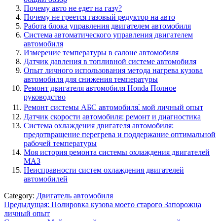
Почему авто не едет на газу?
Почему не греется газовый редуктор на авто
Работа блока управления двигателем автомобиля
Система автоматического управления двигателем
автомобиля
Измерение температуры в салоне автомобиля
Датчик давления в топливной системе автомобиля
Опыт личного использования метода нагрева кузова
автомобиля для снижения температуры
Ремонт двигателя автомобиля Honda Полное
руководство
Ремонт системы АБС автомобиля⁚ мой личный опыт
Датчик скорости автомобиля: ремонт и диагностика
Система охлаждения двигателя автомобиля:
предотвращение перегрева и поддержание оптимальной
рабочей температуры
Моя история ремонта системы охлаждения двигателей
МАЗ
Неисправности систем охлаждения двигателей
автомобилей
Category:
Двигатель автомобиля
Навигация
Предыдущая:
Полировка кузова моего старого Запорожца
личный опыт
по