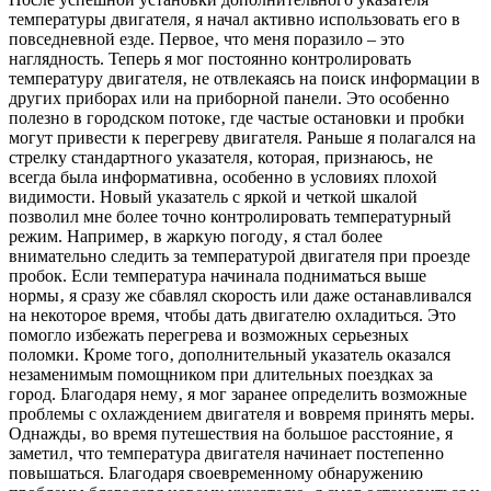
температуры двигателя‚ я начал активно использовать его в
повседневной езде. Первое‚ что меня поразило – это
наглядность. Теперь я мог постоянно контролировать
температуру двигателя‚ не отвлекаясь на поиск информации в
других приборах или на приборной панели. Это особенно
полезно в городском потоке‚ где частые остановки и пробки
могут привести к перегреву двигателя. Раньше я полагался на
стрелку стандартного указателя‚ которая‚ признаюсь‚ не
всегда была информативна‚ особенно в условиях плохой
видимости. Новый указатель с яркой и четкой шкалой
позволил мне более точно контролировать температурный
режим. Например‚ в жаркую погоду‚ я стал более
внимательно следить за температурой двигателя при проезде
пробок. Если температура начинала подниматься выше
нормы‚ я сразу же сбавлял скорость или даже останавливался
на некоторое время‚ чтобы дать двигателю охладиться. Это
помогло избежать перегрева и возможных серьезных
поломки. Кроме того‚ дополнительный указатель оказался
незаменимым помощником при длительных поездках за
город. Благодаря нему‚ я мог заранее определить возможные
проблемы с охлаждением двигателя и вовремя принять меры.
Однажды‚ во время путешествия на большое расстояние‚ я
заметил‚ что температура двигателя начинает постепенно
повышаться. Благодаря своевременному обнаружению