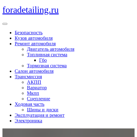
Перейти
foradetailing.ru
к
содержимому
Кнопка
Открыть
Безопасность
Кузов автомобиля
Ремонт автомобиля
Двигатель автомобиля
Топливная система
Гбо
Тормозная система
Салон автомобиля
Трансмиссия
АКПП
Вариатор
Мкпп
Сцепление
Ходовая часть
Шины и диски
Эксплуатация и ремонт
Электроника
Кнопка
Закрыть