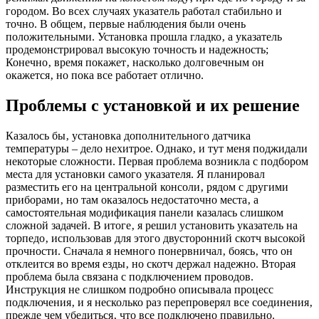
городом. Во всех случаях указатель работал стабильно и
точно. В общем‚ первые наблюдения были очень
положительными. Установка прошла гладко‚ а указатель
продемонстрировал высокую точность и надежность;
Конечно‚ время покажет‚ насколько долговечным он
окажется‚ но пока все работает отлично.
Проблемы с установкой и их решение
Казалось бы‚ установка дополнительного датчика
температуры – дело нехитрое. Однако‚ и тут меня поджидали
некоторые сложности. Первая проблема возникла с подбором
места для установки самого указателя. Я планировал
разместить его на центральной консоли‚ рядом с другими
приборами‚ но там оказалось недостаточно места‚ а
самостоятельная модификация панели казалась слишком
сложной задачей. В итоге‚ я решил установить указатель на
торпедо‚ использовав для этого двусторонний скотч высокой
прочности. Сначала я немного понервничал‚ боясь‚ что он
отклеится во время езды‚ но скотч держал надежно. Вторая
проблема была связана с подключением проводов.
Инструкция не слишком подробно описывала процесс
подключения‚ и я несколько раз перепроверял все соединения‚
прежде чем убедиться‚ что все подключено правильно.