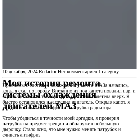
10 декабря, 2024
Redactor
Нет комментариев
1 category
Моя история ремонта
Проблемы с системой охлаждения у моего МАЗа начались,
когда я ехал по городу. Внезапно из под капота повалил пар, и
системы охлаждения
стрелка указателя температуры двигателя взлетела вверх. Я
быстро остановился и заглушил двигатель. Открыв капот, я
двигателей МАЗ
увидел, что вытек антифриз из патрубка радиатора.
Чтобы убедиться в точности моей догадки, я проверил
патрубок на предмет трещин и обнаружил небольшую
дырочку. Стало ясно, что мне нужно менять патрубок и
сливать антифриз.