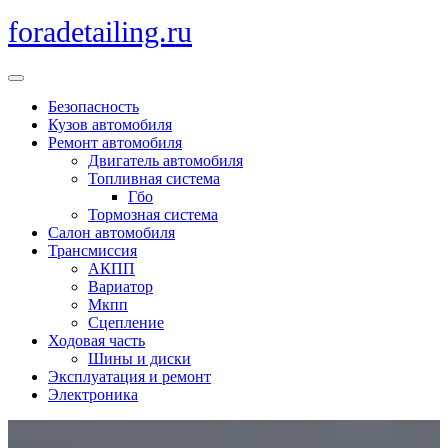
Перейти
foradetailing.ru
к
содержимому
Кнопка
Открыть
Безопасность
Кузов автомобиля
Ремонт автомобиля
Двигатель автомобиля
Топливная система
Гбо
Тормозная система
Салон автомобиля
Трансмиссия
АКПП
Вариатор
Мкпп
Сцепление
Ходовая часть
Шины и диски
Эксплуатация и ремонт
Электроника
Кнопка
Закрыть