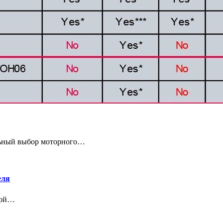
льный выбор моторного…
еля
 Мой…