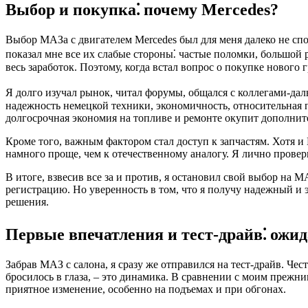
Выбор и покупка⁚ почему Mercedes?
Выбор МАЗа с двигателем Mercedes был для меня далеко не с
показал мне все их слабые стороны⁚ частые поломки, большой 
весь заработок. Поэтому, когда встал вопрос о покупке нового 
Я долго изучал рынок, читал форумы, общался с коллегами-д
надежность немецкой техники, экономичность, относительная п
долгосрочная экономия на топливе и ремонте окупит дополнит
Кроме того, важным фактором стал доступ к запчастям. Хотя и 
намного проще, чем к отечественному аналогу. Я лично провер
В итоге, взвесив все за и против, я остановил свой выбор на 
регистрацию. Но уверенность в том, что я получу надежный и
решения.
Первые впечатления и тест-драйв⁚ ожид
Забрав МАЗ с салона, я сразу же отправился на тест-драйв. Чес
бросилось в глаза, – это динамика. В сравнении с моим прежн
приятное изменение, особенно на подъемах и при обгонах.