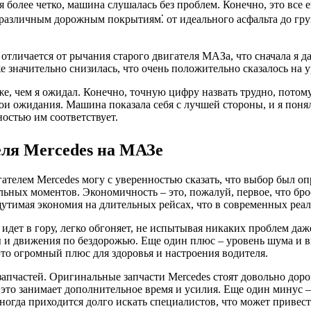
 более четко, машина слушалась без проблем. Конечно, это все е
 различным дорожным покрытиям⁚ от идеального асфальта до гру
о отличается от рычания старого двигателя МАЗа, что сначала я 
 значительно снизилась, что очень положительно сказалось на у
ниже, чем я ожидал. Конечно, точную цифру назвать трудно, пот
мои ожидания. Машина показала себя с лучшей стороны, и я пон
ностью им соответствует.
еля Mercedes на МАЗе
ателем Mercedes могу с уверенностью сказать, что выбор был о
льных моментов. Экономичность – это, пожалуй, первое, что бро
утимая экономия на длительных рейсах, что в современных реал
идет в гору, легко обгоняет, не испытывая никаких проблем да
ы и движения по бездорожью. Еще один плюс – уровень шума и 
то огромный плюс для здоровья и настроения водителя.
 запчастей. Оригинальные запчасти Mercedes стоят довольно доро
это занимает дополнительное время и усилия. Еще один минус –
ногда приходится долго искать специалистов, что может привест