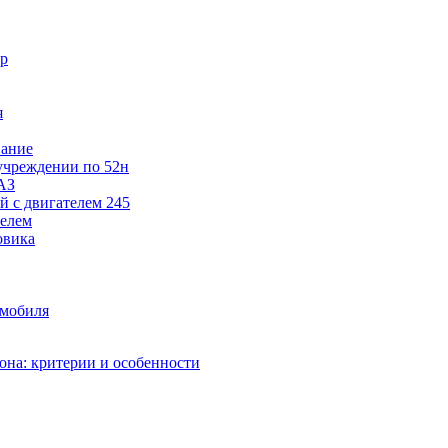
ор
я
вание
учреждении по 52н
АЗ
 с двигателем 245
телем
овика
омобиля
она: критерии и особенности