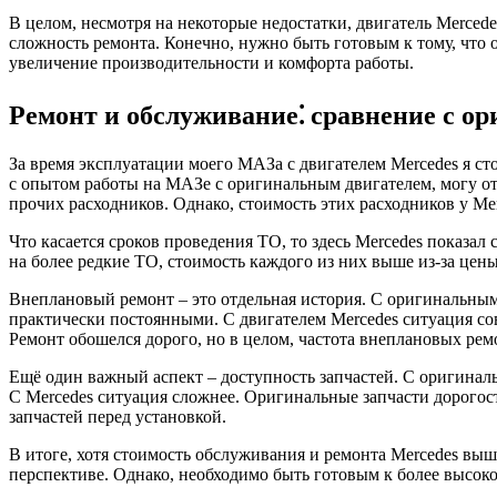
В целом, несмотря на некоторые недостатки, двигатель Merce
сложность ремонта. Конечно, нужно быть готовым к тому, что 
увеличение производительности и комфорта работы.
Ремонт и обслуживание⁚ сравнение с 
За время эксплуатации моего МАЗа с двигателем Mercedes я ст
с опытом работы на МАЗе с оригинальным двигателем, могу отм
прочих расходников. Однако, стоимость этих расходников у Me
Что касается сроков проведения ТО, то здесь Mercedes показа
на более редкие ТО, стоимость каждого из них выше из-за це
Внеплановый ремонт – это отдельная история. С оригинальны
практически постоянными. С двигателем Mercedes ситуация сов
Ремонт обошелся дорого, но в целом, частота внеплановых рем
Ещё один важный аспект – доступность запчастей. С оригинал
С Mercedes ситуация сложнее. Оригинальные запчасти дорогост
запчастей перед установкой.
В итоге, хотя стоимость обслуживания и ремонта Mercedes выш
перспективе. Однако, необходимо быть готовым к более высоко