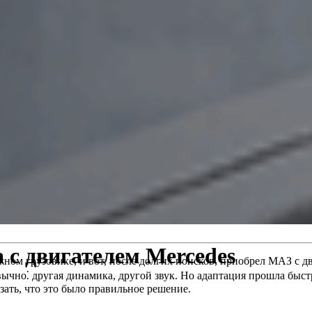
с двигателем Mercedes
ном грузовике, и вот, после долгих поисков, приобрел МАЗ с дви
вычно⁚ другая динамика, другой звук. Но адаптация прошла быст
зать, что это было правильное решение.