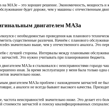
des на МАЗе – это хорошее решение. Экономичность, мощность и
обслуживание будет дороже, чем у машины с отечественным двиг
оригинальным двигателем МАЗа
олкнулся с необходимостью проведения как планового техническ
етить существенные различия. Начнём с планового обслуживания
rcedes значительно выше, чем у отечественного аналога. Это пер
л себя с лучшей стороны. Интервалы между плановыми обслужива
ны запчастей. Это нужно учитывать при планировании бюджета.
м двигателем МАЗа я сталкивался с неисправностями гораздо ч
ершенно иная. За время эксплуатации у меня была только одна 
онтов значительно ниже.
ьным двигателем МАЗа проблем с нахождением запчастей не был
оящие, а аналоги не всегда бывают высокого качества. Приходи
е, частота неисправностей значительно ниже. Это делает его бо
й стоимости запчастей и поиску квалифицированных специалистов