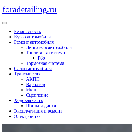
Перейти
foradetailing.ru
к
содержимому
Кнопка
Открыть
Безопасность
Кузов автомобиля
Ремонт автомобиля
Двигатель автомобиля
Топливная система
Гбо
Тормозная система
Салон автомобиля
Трансмиссия
АКПП
Вариатор
Мкпп
Сцепление
Ходовая часть
Шины и диски
Эксплуатация и ремонт
Электроника
Кнопка
Закрыть