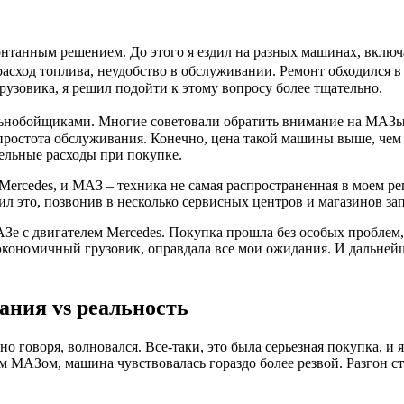
понтанным решением. До этого я ездил на разных машинах, вкл
расход топлива, неудобство в обслуживании. Ремонт обходился в
грузовика, я решил подойти к этому вопросу более тщательно.
альнобойщиками. Многие советовали обратить внимание на МАЗы
ростота обслуживания. Конечно, цена такой машины выше, чем у
ельные расходы при покупке.
Mercedes, и МАЗ – техника не самая распространенная в моем ре
ил это, позвонив в несколько сервисных центров и магазинов за
МАЗе с двигателем Mercedes. Покупка прошла без особых проблем
 экономичный грузовик, оправдала все мои ожидания. И дальней
ания vs реальность
тно говоря, волновался. Все-таки, это была серьезная покупка, и
им МАЗом, машина чувствовалась гораздо более резвой. Разгон с