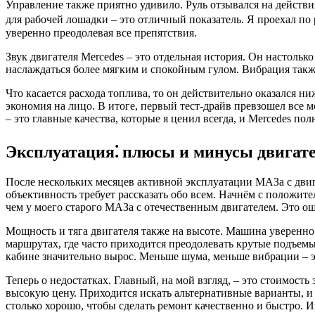
Управление также приятно удивило. Руль отзывался на действия
для рабочей лошадки – это отличный показатель. Я проехал по
уверенно преодолевая все препятствия.
Звук двигателя Mercedes – это отдельная история. Он настольк
наслаждаться более мягким и спокойным гулом. Вибрация также
Что касается расхода топлива, то он действительно оказался 
экономия на лицо. В итоге, первый тест-драйв превзошел все 
– это главные качества, которые я ценил всегда, и Mercedes пол
Эксплуатация⁚ плюсы и минусы двигат
После нескольких месяцев активной эксплуатации МАЗа с двиг
объективность требует рассказать обо всем. Начнём с положите
чем у моего старого МАЗа с отечественным двигателем. Это ощ
Мощность и тяга двигателя также на высоте. Машина уверенно 
маршрутах, где часто приходится преодолевать крутые подъем
кабине значительно вырос. Меньше шума, меньше вибрации – э
Теперь о недостатках. Главный, на мой взгляд, – это стоимость
высокую цену. Приходится искать альтернативные варианты, и 
столько хорошо, чтобы сделать ремонт качественно и быстро. И