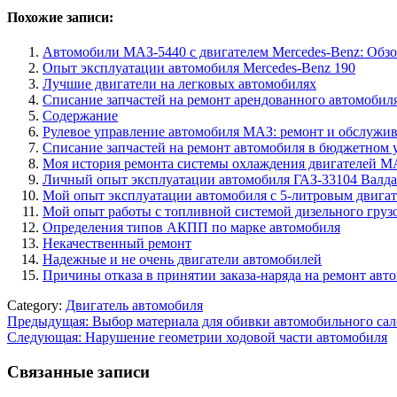
Похожие записи:
Автомобили МАЗ-5440 с двигателем Mercedes-Benz: Обз
Опыт эксплуатации автомобиля Mercedes-Benz 190
Лучшие двигатели на легковых автомобилях
Списание запчастей на ремонт арендованного автомобил
Содержание
Рулевое управление автомобиля МАЗ: ремонт и обслужи
Списание запчастей на ремонт автомобиля в бюджетном 
Моя история ремонта системы охлаждения двигателей М
Личный опыт эксплуатации автомобиля ГАЗ-33104 Валдай
Мой опыт эксплуатации автомобиля с 5-литровым двига
Мой опыт работы с топливной системой дизельного груз
Определения типов АКПП по марке автомобиля
Некачественный ремонт
Надежные и не очень двигатели автомобилей
Причины отказа в принятии заказа-наряда на ремонт авт
Category:
Двигатель автомобиля
Навигация
Предыдущая:
Выбор материала для обивки автомобильного сал
Следующая:
Нарушение геометрии ходовой части автомобиля
по
записям
Связанные записи