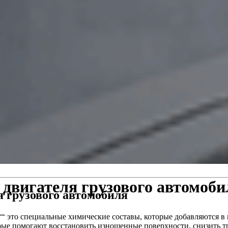
 двигателя грузового автомоби
я грузового автомобиля
⎻ это специальные химические составы, которые добавляются в 
рые помогают восстановить изношенные поверхности, снизить т