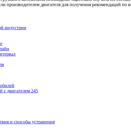
или производителем двигателя для получения рекомендаций по 
ой индустрии
ке
нлайн
интервал
ля
мобилей
 с двигателем 245
твия и способы устранения