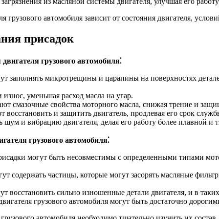
загрязнения из масляной системы двигателя, улучшая его работу
я грузового автомобиля зависит от состояния двигателя, услови
ания присадок
 двигателя грузового автомобиля⁚
т заполнять микротрещины и царапины на поверхностях детале
износ, уменьшая расход масла на угар.
т смазочные свойства моторного масла, снижая трение и защища
 восстановить и защитить двигатель, продлевая его срок служб
шум и вибрацию двигателя, делая его работу более плавной и т
игателя грузового автомобиля⁚
исадки могут быть несовместимы с определенными типами мот
ут содержать частицы, которые могут засорять масляные фильт
т восстановить сильно изношенные детали двигателя, и в таких
вигателя грузового автомобиля могут быть достаточно дорогим
грузового автомобиля необходимо тщательно изучить их состав,