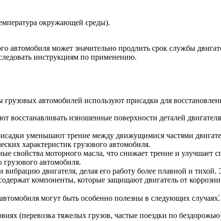
температура окружающей среды).
ого автомобиля может значительно продлить срок службы двигат
 следовать инструкциям по применению.
 грузовых автомобилей используют присадки для восстановлени
т восстанавливать изношенные поверхности деталей двигателя
исадки уменьшают трение между движущимися частями двигател
ских характеристик грузового автомобиля.
е свойства моторного масла, что снижает трение и улучшает с
ю грузового автомобиля.
вибрацию двигателя, делая его работу более плавной и тихой. 
одержат компоненты, которые защищают двигатель от коррозии 
 автомобиля могут быть особенно полезны в следующих случаях⁚
виях (перевозка тяжелых грузов, частые поездки по бездорожью)