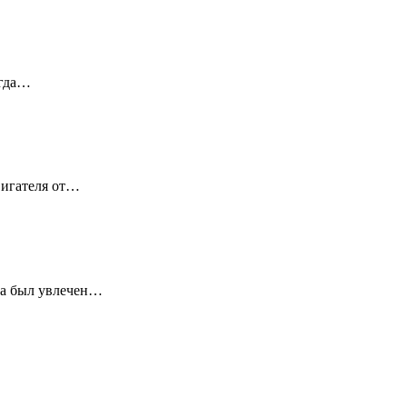
огда…
вигателя от…
да был увлечен…