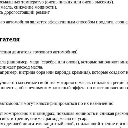
ремальных температур (очень низких или очень высоких).
масла, снижение мощности).
ть дорогостоящий ремонт.
ого автомобиля является эффективным способом продлить срок с
гателя
ления двигателя грузового автомобиля⁚
ла (например, меди, серебра или олова), которые заполняют ми
снижает расход масла.
пример, нитрида бора или карбида кремния), которые создают 
чшают смазочные свойства моторного масла, снижают трение и 
поненты, обеспечивая комплексный эффект по восстановлению и
 автомобиля могут классифицироваться по их назначению⁚
т компрессию в цилиндрах, повышая мощность и снижая расход
нос и трение, снижая расход масла на угар.
ях деталей двигателя защитный слой, снижающий трение и изно