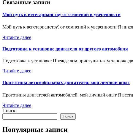
записям
Связанные записи
Мой путь к вегетарианству от сомнений к уверенности
Мой путь к вегетарианству⁚ от сомнений к уверенности Я ник
Читайте далее
Подготовка к установке двигателя от другого автомобиля
Подготовка к установке Прежде чем приступить к установке д
Читайте далее
Прототипы автомобильных двигателей: мой личный опыт
Прототипы двигателей автомобилей⁚ мой личный опыт Я всег
Читайте далее
Поиск
Поиск
Популярные записи