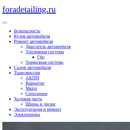
Перейти
foradetailing.ru
к
содержимому
Кнопка
Открыть
Безопасность
Кузов автомобиля
Ремонт автомобиля
Двигатель автомобиля
Топливная система
Гбо
Тормозная система
Салон автомобиля
Трансмиссия
АКПП
Вариатор
Мкпп
Сцепление
Ходовая часть
Шины и диски
Эксплуатация и ремонт
Электроника
Кнопка
Закрыть