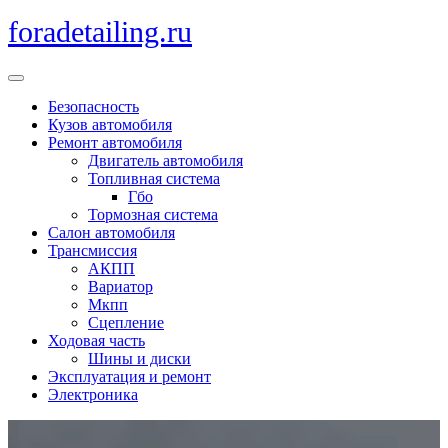
Перейти
foradetailing.ru
к
содержимому
Кнопка
Открыть
Безопасность
Кузов автомобиля
Ремонт автомобиля
Двигатель автомобиля
Топливная система
Гбо
Тормозная система
Салон автомобиля
Трансмиссия
АКПП
Вариатор
Мкпп
Сцепление
Ходовая часть
Шины и диски
Эксплуатация и ремонт
Электроника
Кнопка
Закрыть