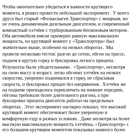
Чтобы окончательно убедиться в важности крутящего
момента, я решил провести небольшой эксперимент․ У моего
друга был старый «Фольксваген Транспортер» с мощным, но
не очень динамичным дизельным двигателем, и современный
компактный хэтчбек с турбированным бензиновым мотором․
Оба автомобиля имели примерно равную максимальную
мощность, но крутящий момент у «Транспортера» был
значительно выше, особенно на низких оборотах․ Мы
провели несколько тестов⁚ разгон до сотни, обгон на трассе,
подъем в крутую горку и буксировка легкого прицепа․
Результаты были убедительными․ «Транспортер», несмотря
на свою массу и возраст, легко обгонял хэтчбек на низких
скоростях, уверенно поднимался в горку, не сбрасывая
скорость, и буксировал прицеп без напряжения․ Хэтчбек же
на подъеме приходилось переключать на нижние передачи,
обгоны требовали более длительного разгона, а при
буксировке прицепа двигатель работал на предельных
оборотах․ Этот эксперимент наглядно показал, что высокий
крутящий момент обеспечивает более уверенную и
комфортную езду в разных условиях․ Даже несмотря на более
высокую максимальную мощность хэтчбека, «Транспортер» с
его большим крутящим моментом показывал намного более