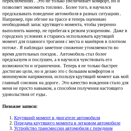
переключениях․ Это не только увеличивает комфорт, но и
позволяет экономить топливо․ Более того, я научился
предсказывать поведение автомобиля в разных ситуациях․
Например, при обгоне на трассе я теперь оцениваю
необходимый запас крутящего момента, чтобы уверенно
выполнить маневр, не прибегая к резким ускорениям․ Даже в
городских условиях я стараюсь использовать крутящий
момент для плавного трогания с места и манёвров в плотном
потоке․ Я наблюдал заметное снижение утомляемости во
время длительных поездок․ Автомобиль стал более
предсказуем и послушен, а я научился чувствовать его
возможности и ограничения․ Теперь я не только быстрее
достигаю цели, но и делаю это с большим комфортом и
минимумом напряжения, используя крутящий момент как мой
главный союзник на дороге․ Это качество вождения стало для
меня не просто навыком, а способом получения настоящего
удовольствия от езды․
Похожие записи:
Крутящий момент в двигателе автомобиля
Передача крутящего момента в легковом автомобиле
Устройство трансмиссии автомобиля с передним