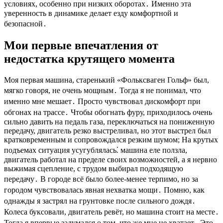
условиях, особенно при низких оборотах․ Именно эта
уверенность в динамике делает езду комфортной и
безопасной․
Мои первые впечатления от
недостатка крутящего момента
Моя первая машина, старенький «Фольксваген Гольф» был,
мягко говоря, не очень мощным․ Тогда я не понимал, что
именно мне мешает․ Просто чувствовал дискомфорт при
обгонах на трассе․ Чтобы обогнать фуру, приходилось очень
сильно давить на педаль газа, переключаться на пониженную
передачу, двигатель резко выстреливал, но этот выстрел был
кратковременным и сопровождался резким шумом; На крутых
подъемах ситуация усугублялась⁚ машина еле ползла,
двигатель работал на пределе своих возможностей, а я нервно
выжимая сцепление, с трудом выбирал подходящую
передачу․ В городе всё было более-менее терпимо, но за
городом чувствовалась явная нехватка мощи․ Помню, как
однажды я застрял на грунтовке после сильного дождя․
Колеса буксовали, двигатель ревёт, но машина стоит на месте․
Тогда я впервые задумался о том, что же мне не хватает․ Это