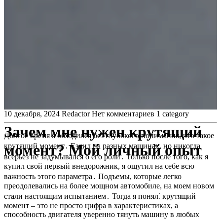
10 декабря, 2024
Redactor
Нет комментариев
1 category
Зачем мне нужен крутящий
Долгое время я обходился без глубокого понимания, что такое
момент? Мой личный опыт
крутящий момент․ Ездил на разных машинах, но никогда
всерьез не задумывался о его роли․ Только после того, как я
купил свой первый внедорожник, я ощутил на себе всю
важность этого параметра․ Подъемы, которые легко
преодолевались на более мощном автомобиле, на моем новом
стали настоящим испытанием․ Тогда я понял⁚ крутящий
момент – это не просто цифра в характеристиках, а
способность двигателя уверенно тянуть машину в любых