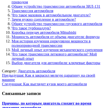
приводом
Общее устройство трансмиссии автомобиля ЗИЛ-131
Трансмиссия автомобиля
Что такое маховик в автомобильном двигателе?
Зачем нужно сцепление в автомобиле?
Общее устройство трансмиссии грузового автомобиля
Что такое турбонаддув?
Коробка передач автомобиля Mitsubishi
Мощность автомобиля от объема двигателя: формула
Моя история изучения циркуляции мощности в
полноприводной трансмиссии
Мой личный опыт изучения механического сцепления
Что такое трансмиссия легкового автомобиля? Мой
личный опыт
Выбор двигателя для автомобиля: ключевые факторы
Category:
Двигатель автомобиля
Навигация
Предыдущая:
Как я закрасил мелкую царапину на своей
машине
по
Следующая:
Как выглядит кузов моего автомобиля
записям
Связанные записи
Причины, по которым двигатель глохнет во время
движения автомобиля