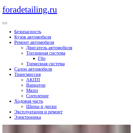
Перейти
foradetailing.ru
к
содержимому
Кнопка
Открыть
Безопасность
Кузов автомобиля
Ремонт автомобиля
Двигатель автомобиля
Топливная система
Гбо
Тормозная система
Салон автомобиля
Трансмиссия
АКПП
Вариатор
Мкпп
Сцепление
Ходовая часть
Шины и диски
Эксплуатация и ремонт
Электроника
Кнопка
Закрыть