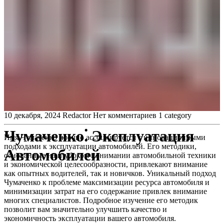
10 декабря, 2024
Redactor
Нет комментариев
1 category
Чумаченко⁚ Эксплуатация
Имя Чумаченко прочно ассоциируется с инновационными
подходами к эксплуатации автомобилей. Его методики,
Автомобилей
основанные на глубоком понимании автомобильной техники
и экономической целесообразности, привлекают внимание
как опытных водителей, так и новичков. Уникальный подход
Чумаченко к проблеме максимизации ресурса автомобиля и
минимизации затрат на его содержание привлек внимание
многих специалистов. Подробное изучение его методик
позволит вам значительно улучшить качество и
экономичность эксплуатации вашего автомобиля.