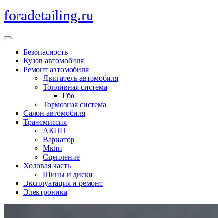
Перейти
foradetailing.ru
к
содержимому
Кнопка
Открыть
Безопасность
Кузов автомобиля
Ремонт автомобиля
Двигатель автомобиля
Топливная система
Гбо
Тормозная система
Салон автомобиля
Трансмиссия
АКПП
Вариатор
Мкпп
Сцепление
Ходовая часть
Шины и диски
Эксплуатация и ремонт
Электроника
Кнопка
Закрыть