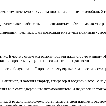
изучал техническую документацию на различные автомобили. Это
 с другими автолюбителями и специалистами. Это помогло мне р
льнейшей практики. Они позволили мне лучше понимать устройс
тике. Вместе с отцом мы ремонтировали нашу старую машину. Я
диагностировать и устранять несложные неисправности.
но его обслуживать. Я проводил регулярные технические осмотр
Например, я заменил стартер, генератор и водяной насос. Мне д
олил мне стать уверенным автомобилистом. Я научился не только
аниях. Это дало мне возможность испытать свои навыки в экстр
во автомобиля и умение принимать быстрые решения.