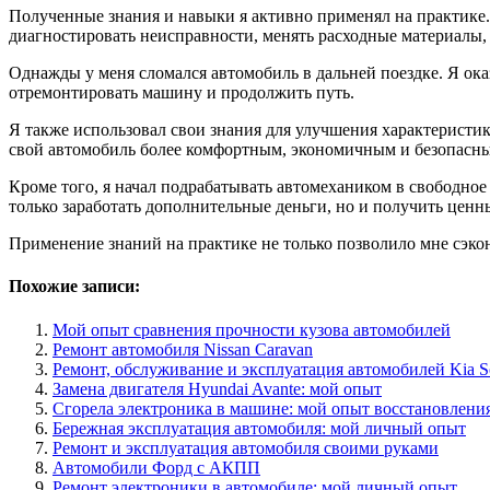
Полученные знания и навыки я активно применял на практике.
диагностировать неисправности, менять расходные материалы,
Однажды у меня сломался автомобиль в дальней поездке. Я ока
отремонтировать машину и продолжить путь.
Я также использовал свои знания для улучшения характеристик
свой автомобиль более комфортным, экономичным и безопасн
Кроме того, я начал подрабатывать автомехаником в свободное
только заработать дополнительные деньги, но и получить цен
Применение знаний на практике не только позволило мне сэко
Похожие записи:
Мой опыт сравнения прочности кузова автомобилей
Ремонт автомобиля Nissan Caravan
Ремонт, обслуживание и эксплуатация автомобилей Kia S
Замена двигателя Hyundai Avante: мой опыт
Сгорела электроника в машине: мой опыт восстановлени
Бережная эксплуатация автомобиля: мой личный опыт
Ремонт и эксплуатация автомобиля своими руками
Автомобили Форд с АКПП
Ремонт электроники в автомобиле: мой личный опыт