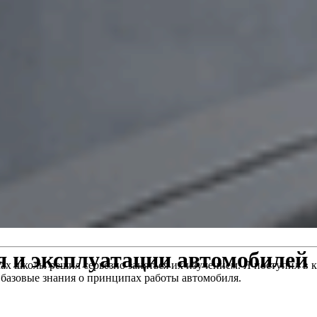
я и эксплуатации автомобилей
ссах школы решил серьезно заняться их изучением. Я поступил в
 базовые знания о принципах работы автомобиля.