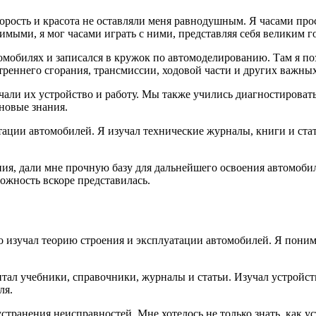
корость и красота не оставляли меня равнодушным. Я часами пр
ми, я мог часами играть с ними, представляя себя великим г
томобилях и записался в кружок по автомоделированию. Там я п
реннего сгорания, трансмиссии, ходовой части и других важных
чали их устройство и работу. Мы также учились диагностировать
 новые знания.
атации автомобилей. Я изучал технические журналы, книги и ст
ния, дали мне прочную базу для дальнейшего освоения автомоби
ожность вскоре представилась.
о изучал теорию строения и эксплуатации автомобилей. Я поним
итал учебники, справочники, журналы и статьи. Изучал устройст
ля.
ранения неисправностей. Мне хотелось не только знать, как ус