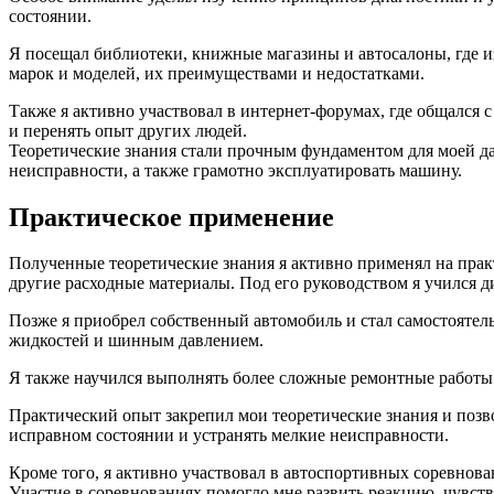
состоянии.
Я посещал библиотеки, книжные магазины и автосалоны, где 
марок и моделей, их преимуществами и недостатками.
Также я активно участвовал в интернет-форумах, где общался
и перенять опыт других людей.
Теоретические знания стали прочным фундаментом для моей да
неисправности, а также грамотно эксплуатировать машину.
Практическое применение
Полученные теоретические знания я активно применял на прак
другие расходные материалы. Под его руководством я учился 
Позже я приобрел собственный автомобиль и стал самостоятель
жидкостей и шинным давлением.
Я также научился выполнять более сложные ремонтные работы. 
Практический опыт закрепил мои теоретические знания и позв
исправном состоянии и устранять мелкие неисправности.
Кроме того, я активно участвовал в автоспортивных соревнов
Участие в соревнованиях помогло мне развить реакцию, чувст