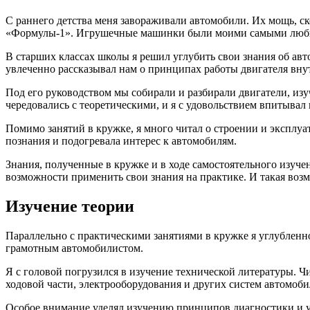
С раннего детства меня завораживали автомобили. Их мощь, с
«Формулы-1». Игрушечные машинки были моими самыми любимы
В старших классах школы я решил углубить свои знания об ав
увлеченно рассказывал нам о принципах работы двигателя внут
Под его руководством мы собирали и разбирали двигатели, изу
чередовались с теоретическими, и я с удовольствием впитывал
Помимо занятий в кружке, я много читал о строении и эксплу
познания и подогревала интерес к автомобилям.
Знания, полученные в кружке и в ходе самостоятельного изуче
возможности применить свои знания на практике. И такая возм
Изучение теории
Параллельно с практическими занятиями в кружке я углубленн
грамотным автомобилистом.
Я с головой погрузился в изучение технической литературы. Ч
ходовой части, электрооборудования и других систем автомоби
Особое внимание уделял изучению принципов диагностики и уст