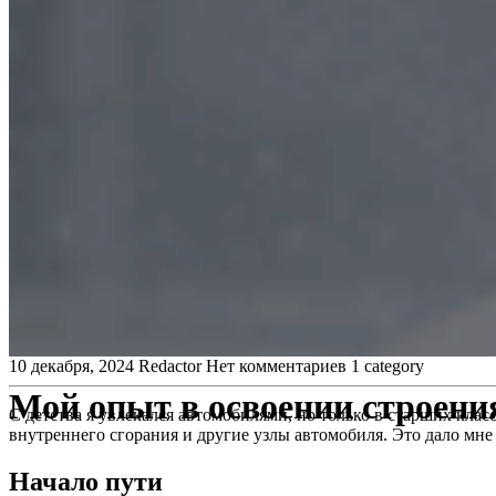
10 декабря, 2024
Redactor
Нет комментариев
1 category
Мой опыт в освоении строени
С детства я увлекался автомобилями, но только в старших кла
внутреннего сгорания и другие узлы автомобиля. Это дало мне
Начало пути