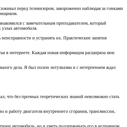
осиживал перед телевизором, завороженно наблюдая за гонками
онщиком.
ознакомился с замечательным преподавателем, который
 узлах автомобиля.
 неисправности и устранять их. Практические занятия
атьи в интернете. Каждая новая информация расширяла мои
льного дела. Я был полон энтузиазма и с нетерпением ждал
ал, что без прочных теоретических знаний невозможно стать
во и работу двигателя внутреннего сгорания, трансмиссии,
троен автомобиль, но и уметь поддерживать его в исправном