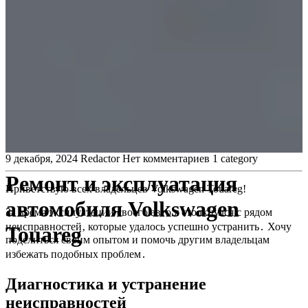
9 декабря, 2024
Redactor
Нет комментариев
1 category
Ремонт и эксплуатация
Приветствую всех владельцев Volkswagen Touareg!
автомобиля Volkswagen
За время эксплуатации своего авто я столкнулся с рядом
неисправностей‚ которые удалось успешно устранить․ Хочу
Touareg
поделиться своим опытом и помочь другим владельцам
избежать подобных проблем․
Диагностика и устранение
неисправностей