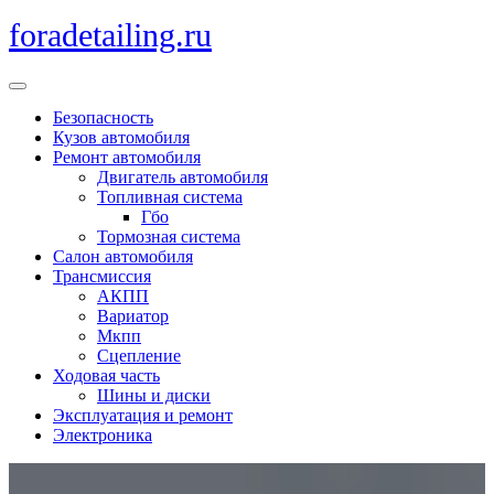
Перейти
foradetailing.ru
к
содержимому
Кнопка
Открыть
Безопасность
Кузов автомобиля
Ремонт автомобиля
Двигатель автомобиля
Топливная система
Гбо
Тормозная система
Салон автомобиля
Трансмиссия
АКПП
Вариатор
Мкпп
Сцепление
Ходовая часть
Шины и диски
Эксплуатация и ремонт
Электроника
Кнопка
Закрыть