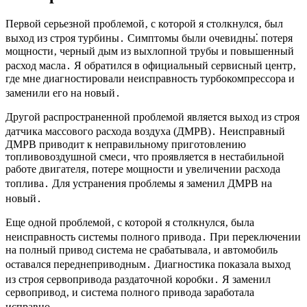
Первой серьезной проблемой‚ с которой я столкнулся‚ был
выход из строя турбины․ Симптомы были очевидны⁚ потеря
мощности‚ черный дым из выхлопной трубы и повышенный
расход масла․ Я обратился в официальный сервисный центр‚
где мне диагностировали неисправность турбокомпрессора и
заменили его на новый․
Другой распространенной проблемой является выход из строя
датчика массового расхода воздуха (ДМРВ)․ Неисправный
ДМРВ приводит к неправильному приготовлению
топливовоздушной смеси‚ что проявляется в нестабильной
работе двигателя‚ потере мощности и увеличении расхода
топлива․ Для устранения проблемы я заменил ДМРВ на
новый․
Еще одной проблемой‚ с которой я столкнулся‚ была
неисправность системы полного привода․ При переключении
на полный привод система не срабатывала‚ и автомобиль
оставался переднеприводным․ Диагностика показала выход
из строя сервопривода раздаточной коробки․ Я заменил
сервопривод‚ и система полного привода заработала
исправно․