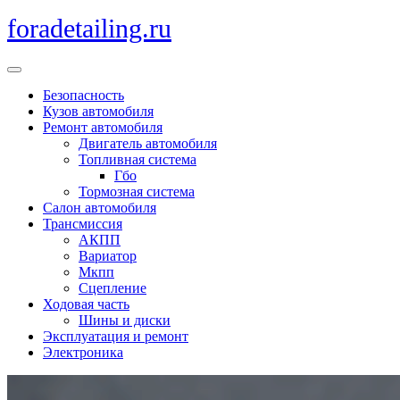
Перейти
foradetailing.ru
к
содержимому
Кнопка
Открыть
Безопасность
Кузов автомобиля
Ремонт автомобиля
Двигатель автомобиля
Топливная система
Гбо
Тормозная система
Салон автомобиля
Трансмиссия
АКПП
Вариатор
Мкпп
Сцепление
Ходовая часть
Шины и диски
Эксплуатация и ремонт
Электроника
Кнопка
Закрыть