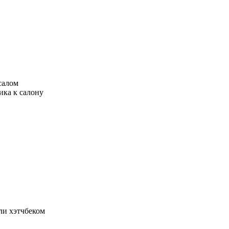
салом
ика к салону
ли хэтчбеком