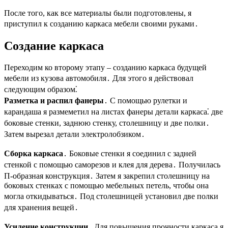
После того, как все материалы были подготовлены, я
приступил к созданию каркаса мебели своими руками․
Создание каркаса
Переходим ко второму этапу – созданию каркаса будущей
мебели из кузова автомобиля․ Для этого я действовал
следующим образом⁚
Разметка и распил фанеры
․ С помощью рулетки и
карандаша я размеметил на листах фанеры детали каркаса⁚ две
боковые стенки, заднюю стенку, столешницу и две полки․
Затем вырезал детали электролобзиком․
Сборка каркаса
․ Боковые стенки я соединил с задней
стенкой с помощью саморезов и клея для дерева․ Получилась
П-образная конструкция․ Затем я закрепил столешницу на
боковых стенках с помощью мебельных петель, чтобы она
могла откидываться․ Под столешницей установил две полки
для хранения вещей․
Усиление конструкции
․ Для повышения прочности каркаса я