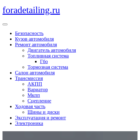
Перейти
foradetailing.ru
к
содержимому
Кнопка
Открыть
Безопасность
Кузов автомобиля
Ремонт автомобиля
Двигатель автомобиля
Топливная система
Гбо
Тормозная система
Салон автомобиля
Трансмиссия
АКПП
Вариатор
Мкпп
Сцепление
Ходовая часть
Шины и диски
Эксплуатация и ремонт
Электроника
Кнопка
Закрыть