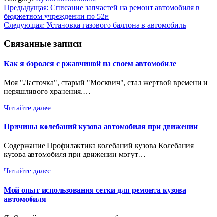
Навигация
Предыдущая:
Списание запчастей на ремонт автомобиля в
бюджетном учреждении по 52н
по
Следующая:
Установка газового баллона в автомобиль
записям
Связанные записи
Как я боролся с ржавчиной на своем автомобиле
Моя "Ласточка", старый "Москвич", стал жертвой времени и
неряшливого хранения.…
Читайте далее
Причины колебаний кузова автомобиля при движении
Содержание Профилактика колебаний кузова Колебания
кузова автомобиля при движении могут…
Читайте далее
Мой опыт использования сетки для ремонта кузова
автомобиля