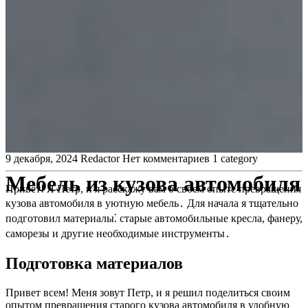
9 декабря, 2024
Redactor
Нет комментариев
1 category
Мебель из кузова автомобиля
Привет! Я Петр, и я расскажу вам о своем опыте превращения
кузова автомобиля в уютную мебель․ Для начала я тщательно
подготовил материалы⁚ старые автомобильные кресла, фанеру,
саморезы и другие необходимые инструменты․
Подготовка материалов
Привет всем! Меня зовут Петр, и я решил поделиться своим
опытом превращения старого кузова автомобиля в удобную