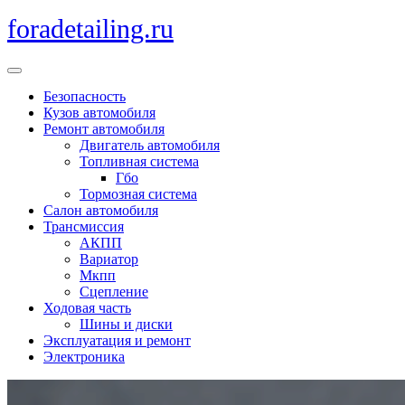
Перейти
foradetailing.ru
к
содержимому
Кнопка
Открыть
Безопасность
Кузов автомобиля
Ремонт автомобиля
Двигатель автомобиля
Топливная система
Гбо
Тормозная система
Салон автомобиля
Трансмиссия
АКПП
Вариатор
Мкпп
Сцепление
Ходовая часть
Шины и диски
Эксплуатация и ремонт
Электроника
Кнопка
Закрыть