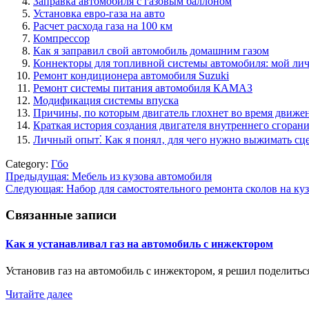
Заправка автомобиля с газовым баллоном
Установка евро-газа на авто
Расчет расхода газа на 100 км
Компрессор
Как я заправил свой автомобиль домашним газом
Коннекторы для топливной системы автомобиля: мой ли
Ремонт кондиционера автомобиля Suzuki
Ремонт системы питания автомобиля КАМАЗ
Модификация системы впуска
Причины, по которым двигатель глохнет во время движе
Краткая история создания двигателя внутреннего сгоран
Личный опыт⁚ Как я понял‚ для чего нужно выжимать сц
Category:
Гбо
Навигация
Предыдущая:
Мебель из кузова автомобиля
Следующая:
Набор для самостоятельного ремонта сколов на ку
по
записям
Связанные записи
Как я устанавливал газ на автомобиль с инжектором
Установив газ на автомобиль с инжектором, я решил поделить
Читайте далее