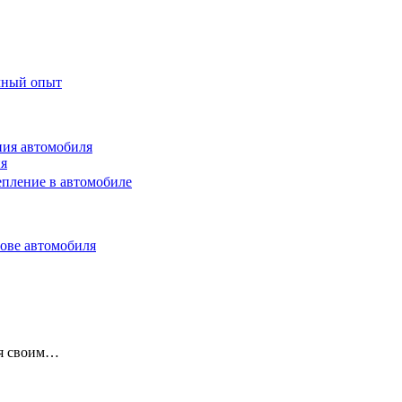
чный опыт
ния автомобиля
ия
епление в автомобиле
зове автомобиля
ся своим…