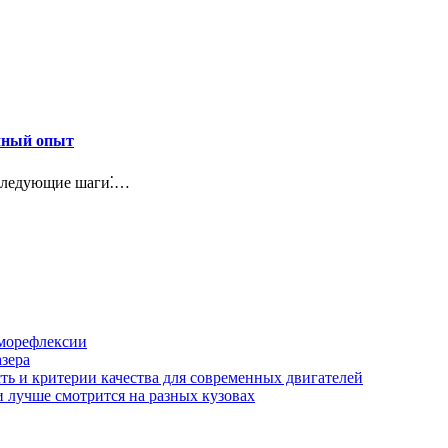
ичный опыт
л следующие шаги⁚…
аморефлексии
азера
сть и критерии качества для современных двигателей
и лучше смотрится на разных кузовах