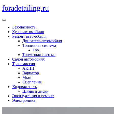
Перейти
foradetailing.ru
к
содержимому
Кнопка
Открыть
Безопасность
Кузов автомобиля
Ремонт автомобиля
Двигатель автомобиля
Топливная система
Гбо
Тормозная система
Салон автомобиля
Трансмиссия
АКПП
Вариатор
Мкпп
Сцепление
Ходовая часть
Шины и диски
Эксплуатация и ремонт
Электроника
Кнопка
Закрыть