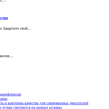
ин,…
дство
тво Защитите свой…
сколов…
аморефлексии
азера
сть и критерии качества для современных двигателей
и лучше смотрится на разных кузовах