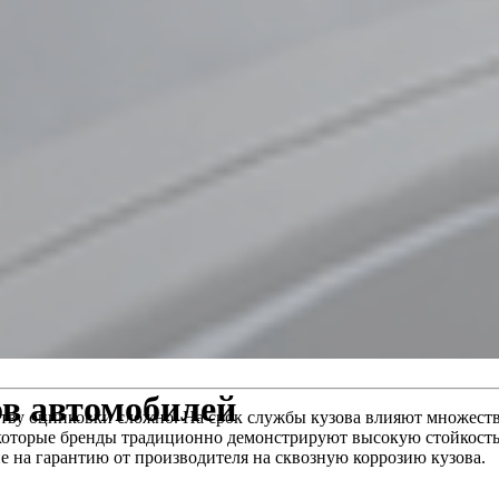
ов автомобилей
тву оцинковки сложно. На срок службы кузова влияют множеств
некоторые бренды традиционно демонстрируют высокую стойкость
е на гарантию от производителя на сквозную коррозию кузова.