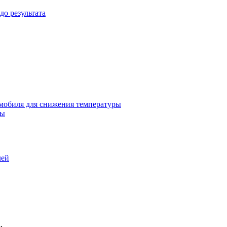
до результата
омобиля для снижения температуры
бы
лей