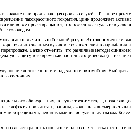
зии, значительно продлевающая срок его службы. Главное преиму
повреждении лакокрасочного покрытия, цинк продолжает активно 
ется или вовсе предотвращается, что особенно актуально в усло
бы с гололедом.
зова имеют значительно больший ресурс. Это экономически выго
ль с хорошо оцинкованным кузовом сохраняет свой товарный вид
перепродаже. Важно отметить, что различные методы оцинковк
дежную защиту, в то время как частичная оцинковка (нанесение
ое улучшение долговечности и надежности автомобиля. Выбирая 
ного состояния.
специального оборудования, но существуют методы, позволяющи
вные дефекты покрытия⁚ царапины, сколы, неравномерность нан
ен микротрещинами, невидимыми невооруженным глазом. Более 
 позволяет сравнить показатели на разных участках кузова и о