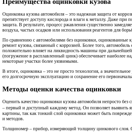
Преимущества оцинковки кузова
Оцинковка кузова автомобиля – это надежная защита от корро
препятствует доступу кислорода и влаги к металлу. Даже при 
защита. В результате, процесс ржавления существенно замедля
воздуха, частых осадков или использования реагентов для борь
По сравнению с автомобилями без оцинковки, оцинкованные ку
ремонт кузова, связанный с коррозией. Более того, автомоби
положительно влияет на ликвидность машины при дальнейшей 
(погружение в расплавленный цинк) обеспечивает наиболее на
некоторые участки более уязвимыми.
В итоге, оцинковка – это не просто технология, а значительн
его долгосрочную эксплуатацию и сохранение его первоначаль
Методы оценки качества оцинковки
Оценить качество оцинковки кузова автомобиля непросто без 
– первый и доступный каждому метод. Он позволяет выявить я
картины, так как тонкий слой оцинковки может быть поврежд
и методов.
Толщиномер – прибор, измеряющий толщину цинкового слоя. Он