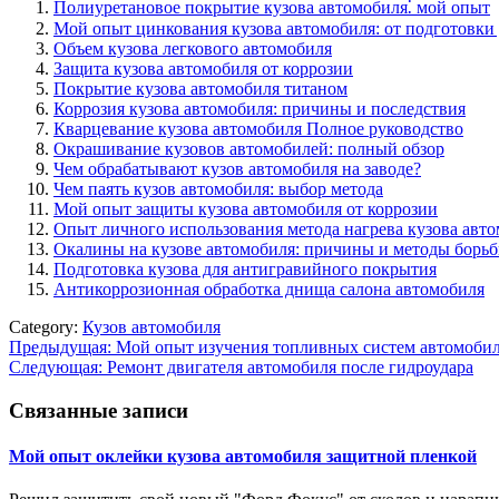
Полиуретановое покрытие кузова автомобиля⁚ мой опыт
Мой опыт цинкования кузова автомобиля: от подготовки 
Объем кузова легкового автомобиля
Защита кузова автомобиля от коррозии
Покрытие кузова автомобиля титаном
Коррозия кузова автомобиля: причины и последствия
Кварцевание кузова автомобиля Полное руководство
Окрашивание кузовов автомобилей: полный обзор
Чем обрабатывают кузов автомобиля на заводе?
Чем паять кузов автомобиля: выбор метода
Мой опыт защиты кузова автомобиля от коррозии
Опыт личного использования метода нагрева кузова авт
Окалины на кузове автомобиля: причины и методы борь
Подготовка кузова для антигравийного покрытия
Антикоррозионная обработка днища салона автомобиля
Category:
Кузов автомобиля
Навигация
Предыдущая:
Мой опыт изучения топливных систем автомоби
Следующая:
Ремонт двигателя автомобиля после гидроудара
по
записям
Связанные записи
Мой опыт оклейки кузова автомобиля защитной пленкой