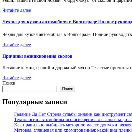
Решил защитить свой новый "Форд Фокус" от сколов и царап
Читайте далее
Чехлы для кузова автомобиля в Волгограде Полное руково
Чехлы для кузова автомобиля в Волгограде⁚ Полное руководс
Читайте далее
Причины возникновения сколов
Летящие камни, гравий и дорожный мусор ⎻ частые причины 
Читайте далее
Поиск
Поиск
Популярные записи
Гадание Да Нет Стрела судьбы онлайн как инструмент с
Технологии автомобильного освещения: от галогена до л
Как правильно выбирать моторное масло: допуски, вязко
Матовая, глянцевая или хромированная: какой вид пленк