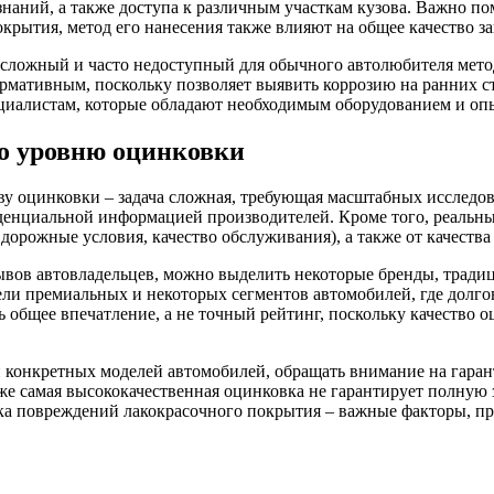
аний, а также доступа к различным участкам кузова. Важно пом
окрытия, метод его нанесения также влияют на общее качество з
 сложный и часто недоступный для обычного автолюбителя метод
ормативным, поскольку позволяет выявить коррозию на ранних с
ециалистам, которые обладают необходимым оборудованием и оп
по уровню оцинковки
ву оцинковки – задача сложная, требующая масштабных исследо
денциальной информацией производителей. Кроме того, реальный
дорожные условия, качество обслуживания), а также от качества
ывов автовладельцев, можно выделить некоторые бренды, трад
тели премиальных и некоторых сегментов автомобилей, где долг
ь общее впечатление, а не точный рейтинг, поскольку качество 
 конкретных моделей автомобилей, обращать внимание на гаран
же самая высококачественная оцинковка не гарантирует полную
тка повреждений лакокрасочного покрытия – важные факторы, п