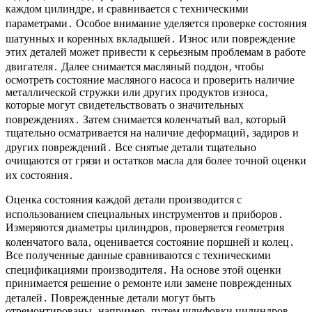
каждом цилиндре‚ и сравнивается с техническими
параметрами․ Особое внимание уделяется проверке состояния
шатунных и коренных вкладышей․ Износ или повреждение
этих деталей может привести к серьезным проблемам в работе
двигателя․ Далее снимается масляный поддон‚ чтобы
осмотреть состояние масляного насоса и проверить наличие
металлической стружки или других продуктов износа‚
которые могут свидетельствовать о значительных
повреждениях․ Затем снимается коленчатый вал‚ который
тщательно осматривается на наличие деформаций‚ задиров и
других повреждений․ Все снятые детали тщательно
очищаются от грязи и остатков масла для более точной оценки
их состояния․
Оценка состояния каждой детали производится с
использованием специальных инструментов и приборов․
Измеряются диаметры цилиндров‚ проверяется геометрия
коленчатого вала‚ оценивается состояние поршней и колец․
Все полученные данные сравниваются с техническими
спецификациями производителя․ На основе этой оценки
принимается решение о ремонте или замене поврежденных
деталей․ Поврежденные детали могут быть
отремонтированы‚ например‚ путем шлифовки цилиндров