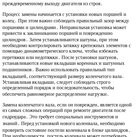
преждевременному выходу двигателя из строя․
Процесс замены начинается с установки новых поршней и
колец․ При этом важно соблюдать правильный зазор между
поршнями и цилиндрами․ Неправильная установка может
привести к заклиниванию поршней и повреждению
цилиндров․ Затем устанавливаются шатуны‚ при этом
необходимо контролировать затяжку крепежных элементов с
помощью динамометрического ключа‚ чтобы избежать
перетяжки или недотяжки․ После установки шатунов‚
устанавливаются новые вкладыши коренных и шатунных
подшипников․ Важно использовать правильный тип
вкладышей‚ соответствующий размеру коленчатого вала․
Устанавливая вкладыши‚ следует соблюдать строго
определенный порядок и последовательность‚ чтобы
обеспечить равномерное распределение нагрузки․
Замена коленчатого вала‚ если он поврежден‚ является одной
из самых сложных операций при ремонте двигателя после
гидроудара․ Это требует специальных инструментов и
знаний․ Перед установкой нового коленвала‚ необходимо
проверить состояние постели коленвала в блоке цилиндров․
При необходимости‚ постель коленвала может потребовать