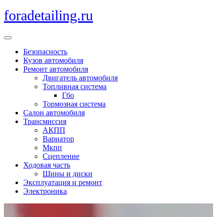
Перейти
foradetailing.ru
к
содержимому
Кнопка
Открыть
Безопасность
Кузов автомобиля
Ремонт автомобиля
Двигатель автомобиля
Топливная система
Гбо
Тормозная система
Салон автомобиля
Трансмиссия
АКПП
Вариатор
Мкпп
Сцепление
Ходовая часть
Шины и диски
Эксплуатация и ремонт
Электроника
Кнопка
Закрыть