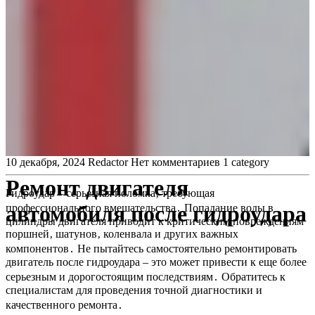
10 декабря, 2024
Redactor
Нет комментариев
1 category
Ремонт двигателя
Гидроудар – серьезная поломка‚ требующая
автомобиля после гидроудара
профессионального вмешательства․ Попадание воды в
цилиндры двигателя приводит к критическим повреждениям
поршней‚ шатунов‚ коленвала и других важных
компонентов․ Не пытайтесь самостоятельно ремонтировать
двигатель после гидроудара – это может привести к еще более
серьезным и дорогостоящим последствиям․ Обратитесь к
специалистам для проведения точной диагностики и
качественного ремонта․