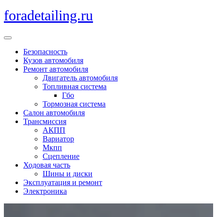
Перейти
foradetailing.ru
к
содержимому
Кнопка
Открыть
Безопасность
Кузов автомобиля
Ремонт автомобиля
Двигатель автомобиля
Топливная система
Гбо
Тормозная система
Салон автомобиля
Трансмиссия
АКПП
Вариатор
Мкпп
Сцепление
Ходовая часть
Шины и диски
Эксплуатация и ремонт
Электроника
Кнопка
Закрыть