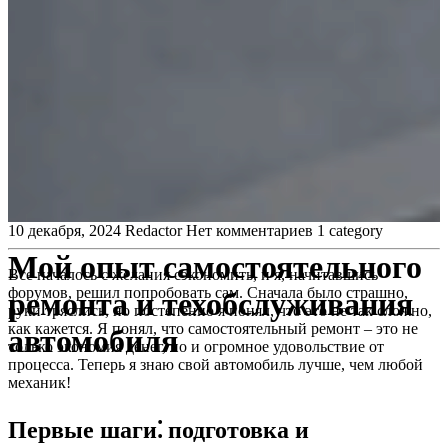
10 декабря, 2024
Redactor
Нет комментариев
1 category
Мой опыт самостоятельного
Все началось с желания сэкономить, и я, начитавшись
форумов, решил попробовать сам. Сначала было страшно,
ремонта и техобслуживания
руки тряслись, но постепенно я понял, что это не так сложно,
как кажется. Я понял, что самостоятельный ремонт – это не
автомобиля
только экономия денег, но и огромное удовольствие от
процесса. Теперь я знаю свой автомобиль лучше, чем любой
механик!
Первые шаги⁚ подготовка и