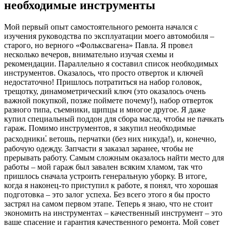
необходимые инструменты
Мой первый опыт самостоятельного ремонта начался с
изучения руководства по эксплуатации моего автомобиля –
старого, но верного «Фольксвагена» Павла. Я провел
несколько вечеров, внимательно изучая схемы и
рекомендации. Параллельно я составил список необходимых
инструментов. Оказалось, что просто отверток и ключей
недостаточно! Пришлось потратиться на набор головок,
трещотку, динамометрический ключ (это оказалось очень
важной покупкой, позже поймете почему!), набор отверток
разного типа, съемники, щипцы и многое другое. Я даже
купил специальный поддон для сбора масла, чтобы не пачкать
гараж. Помимо инструментов, я закупил необходимые
расходники⁚ ветошь, перчатки (без них никуда!), и, конечно,
рабочую одежду. Запчасти я заказал заранее, чтобы не
прерывать работу. Самым сложным оказалось найти место для
работы – мой гараж был завален всяким хламом, так что
пришлось сначала устроить генеральную уборку. В итоге,
когда я наконец-то приступил к работе, я понял, что хорошая
подготовка – это залог успеха. Без всего этого я бы просто
застрял на самом первом этапе. Теперь я знаю, что не стоит
экономить на инструментах – качественный инструмент – это
ваше спасение и гарантия качественного ремонта. Мой совет