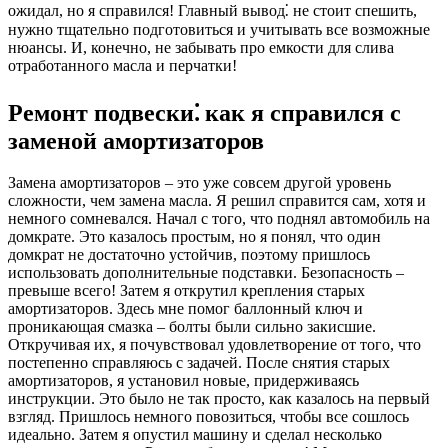
ожидал, но я справился! Главный вывод⁚ не стоит спешить,
нужно тщательно подготовиться и учитывать все возможные
нюансы. И, конечно, не забывать про емкости для слива
отработанного масла и перчатки!
Ремонт подвески⁚ как я справился с
заменой амортизаторов
Замена амортизаторов – это уже совсем другой уровень
сложности, чем замена масла. Я решил справится сам, хотя и
немного сомневался. Начал с того, что поднял автомобиль на
домкрате. Это казалось простым, но я понял, что один
домкрат не достаточно устойчив, поэтому пришлось
использовать дополнительные подставки. Безопасность –
превыше всего! Затем я открутил крепления старых
амортизаторов. Здесь мне помог баллонный ключ и
проникающая смазка – болты были сильно закисшие.
Откручивая их, я почувствовал удовлетворение от того, что
постепенно справляюcь с задачей. После снятия старых
амортизаторов, я установил новые, придерживаясь
инструкции. Это было не так просто, как казалось на первый
взгляд. Пришлось немного повозиться, чтобы все сошлось
идеально. Затем я опустил машину и сделал несколько