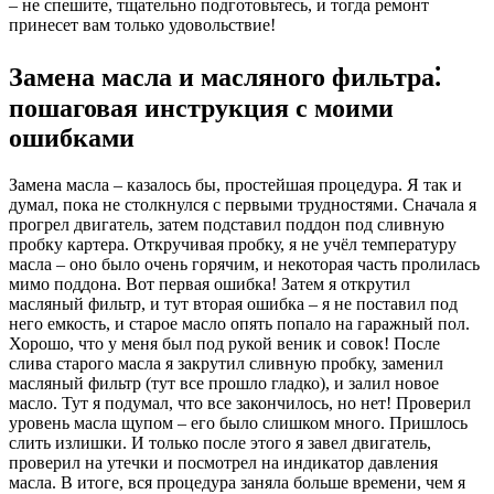
– не спешите, тщательно подготовьтесь, и тогда ремонт
принесет вам только удовольствие!
Замена масла и масляного фильтра⁚
пошаговая инструкция с моими
ошибками
Замена масла – казалось бы, простейшая процедура. Я так и
думал, пока не столкнулся с первыми трудностями. Сначала я
прогрел двигатель, затем подставил поддон под сливную
пробку картера. Откручивая пробку, я не учёл температуру
масла – оно было очень горячим, и некоторая часть пролилась
мимо поддона. Вот первая ошибка! Затем я открутил
масляный фильтр, и тут вторая ошибка – я не поставил под
него емкость, и старое масло опять попало на гаражный пол.
Хорошо, что у меня был под рукой веник и совок! После
слива старого масла я закрутил сливную пробку, заменил
масляный фильтр (тут все прошло гладко), и залил новое
масло. Тут я подумал, что все закончилось, но нет! Проверил
уровень масла щупом – его было слишком много. Пришлось
слить излишки. И только после этого я завел двигатель,
проверил на утечки и посмотрел на индикатор давления
масла. В итоге, вся процедура заняла больше времени, чем я