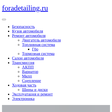
Перейти
foradetailing.ru
к
содержимому
Кнопка
Открыть
Безопасность
Кузов автомобиля
Ремонт автомобиля
Двигатель автомобиля
Топливная система
Гбо
Тормозная система
Салон автомобиля
Трансмиссия
АКПП
Вариатор
Мкпп
Сцепление
Ходовая часть
Шины и диски
Эксплуатация и ремонт
Электроника
Кнопка
Закрыть