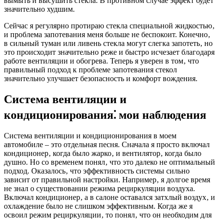
вымыть и высушить стекла. В противном случае эффект будет
значительно худшим.
Сейчас я регулярно протираю стекла специальной жидкостью‚
и проблема запотевания меня больше не беспокоит. Конечно‚
в сильный туман или ливень стекла могут слегка запотеть‚ но
это происходит значительно реже и быстро исчезает благодаря
работе вентиляции и обогрева. Теперь я уверен в том‚ что
правильный подход к проблеме запотевания стекол
значительно улучшает безопасность и комфорт вождения.
Система вентиляции и
кондиционирования⁚ мои наблюдения
Система вентиляции и кондиционирования в моем
автомобиле – это отдельная песня. Сначала я просто включал
кондиционер‚ когда было жарко‚ и вентилятор‚ когда было
душно. Но со временем понял‚ что это далеко не оптимальный
подход. Оказалось‚ что эффективность системы сильно
зависит от правильной настройки. Например‚ я долгое время
не знал о существовании режима рециркуляции воздуха.
Включал кондиционер‚ а в салоне оставался затхлый воздух‚ и
охлаждение было не слишком эффективным. Когда же я
освоил режим рециркуляции‚ то понял‚ что он необходим для