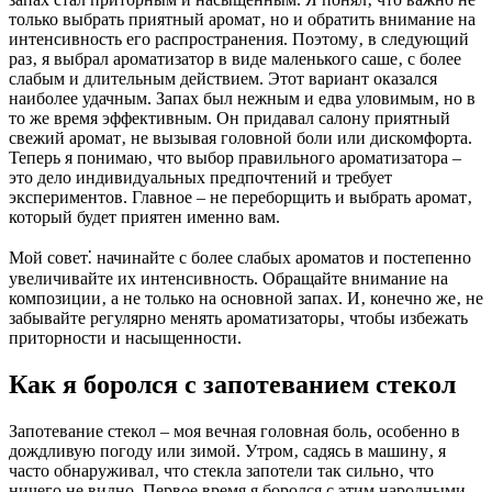
только выбрать приятный аромат‚ но и обратить внимание на
интенсивность его распространения. Поэтому‚ в следующий
раз‚ я выбрал ароматизатор в виде маленького саше‚ с более
слабым и длительным действием. Этот вариант оказался
наиболее удачным. Запах был нежным и едва уловимым‚ но в
то же время эффективным. Он придавал салону приятный
свежий аромат‚ не вызывая головной боли или дискомфорта.
Теперь я понимаю‚ что выбор правильного ароматизатора –
это дело индивидуальных предпочтений и требует
экспериментов. Главное – не переборщить и выбрать аромат‚
который будет приятен именно вам.
Мой совет⁚ начинайте с более слабых ароматов и постепенно
увеличивайте их интенсивность. Обращайте внимание на
композиции‚ а не только на основной запах. И‚ конечно же‚ не
забывайте регулярно менять ароматизаторы‚ чтобы избежать
приторности и насыщенности.
Как я боролся с запотеванием стекол
Запотевание стекол – моя вечная головная боль‚ особенно в
дождливую погоду или зимой. Утром‚ садясь в машину‚ я
часто обнаруживал‚ что стекла запотели так сильно‚ что
ничего не видно. Первое время я боролся с этим народными