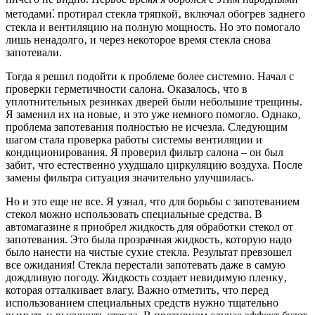
методами⁚ протирал стекла тряпкой‚ включал обогрев заднего
стекла и вентиляцию на полную мощность. Но это помогало
лишь ненадолго‚ и через некоторое время стекла снова
запотевали.
Тогда я решил подойти к проблеме более системно. Начал с
проверки герметичности салона. Оказалось‚ что в
уплотнительных резинках дверей были небольшие трещины.
Я заменил их на новые‚ и это уже немного помогло. Однако‚
проблема запотевания полностью не исчезла. Следующим
шагом стала проверка работы системы вентиляции и
кондиционирования. Я проверил фильтр салона – он был
забит‚ что естественно ухудшало циркуляцию воздуха. После
замены фильтра ситуация значительно улучшилась.
Но и это еще не все. Я узнал‚ что для борьбы с запотеванием
стекол можно использовать специальные средства. В
автомагазине я приобрел жидкость для обработки стекол от
запотевания. Это была прозрачная жидкость‚ которую надо
было нанести на чистые сухие стекла. Результат превзошел
все ожидания! Стекла перестали запотевать даже в самую
дождливую погоду. Жидкость создает невидимую пленку‚
которая отталкивает влагу. Важно отметить‚ что перед
использованием специальных средств нужно тщательно