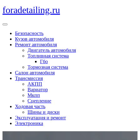
Перейти
foradetailing.ru
к
содержимому
Кнопка
Открыть
Безопасность
Кузов автомобиля
Ремонт автомобиля
Двигатель автомобиля
Топливная система
Гбо
Тормозная система
Салон автомобиля
Трансмиссия
АКПП
Вариатор
Мкпп
Сцепление
Ходовая часть
Шины и диски
Эксплуатация и ремонт
Электроника
Кнопка
Закрыть