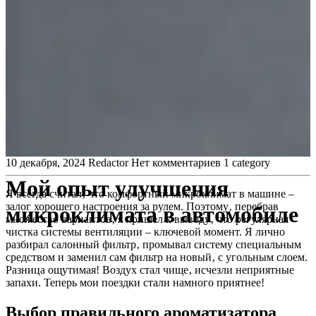
10 декабря, 2024
Redactor
Нет комментариев
1 category
Мой опыт улучшения
Я всегда считал‚ что комфортный микроклимат в машине –
залог хорошего настроения за рулем. Поэтому‚ перебрав
микроклимата в автомобиле
множество вариантов‚ я пришел к выводу‚ что регулярная
чистка системы вентиляции – ключевой момент. Я лично
разбирал салонный фильтр‚ промывал систему специальным
средством и заменил сам фильтр на новый‚ с угольным слоем.
Разница ощутимая! Воздух стал чище‚ исчезли неприятные
запахи. Теперь мои поездки стали намного приятнее!
Выбор правильного ароматизатора