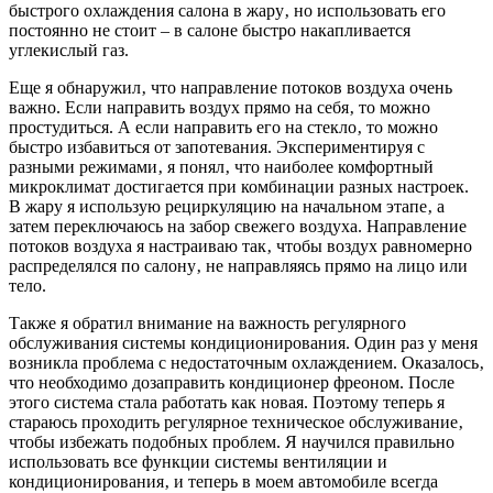
быстрого охлаждения салона в жару‚ но использовать его
постоянно не стоит – в салоне быстро накапливается
углекислый газ.
Еще я обнаружил‚ что направление потоков воздуха очень
важно. Если направить воздух прямо на себя‚ то можно
простудиться. А если направить его на стекло‚ то можно
быстро избавиться от запотевания. Экспериментируя с
разными режимами‚ я понял‚ что наиболее комфортный
микроклимат достигается при комбинации разных настроек.
В жару я использую рециркуляцию на начальном этапе‚ а
затем переключаюсь на забор свежего воздуха. Направление
потоков воздуха я настраиваю так‚ чтобы воздух равномерно
распределялся по салону‚ не направляясь прямо на лицо или
тело.
Также я обратил внимание на важность регулярного
обслуживания системы кондиционирования. Один раз у меня
возникла проблема с недостаточным охлаждением. Оказалось‚
что необходимо дозаправить кондиционер фреоном. После
этого система стала работать как новая. Поэтому теперь я
стараюсь проходить регулярное техническое обслуживание‚
чтобы избежать подобных проблем. Я научился правильно
использовать все функции системы вентиляции и
кондиционирования‚ и теперь в моем автомобиле всегда