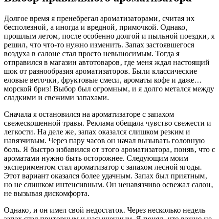
Долгое время я пренебрегал ароматизаторами‚ считая их
бесполезной‚ а иногда и вредной‚ примочкой. Однако‚
прошлым летом‚ после особенно долгой и пыльной поездки‚ я
решил‚ что что-то нужно изменить. Запах застоявшегося
воздуха в салоне стал просто невыносимым. Тогда я
отправился в магазин автотоваров‚ где меня ждал настоящий
шок от разнообразия ароматизаторов. Были классические
еловые веточки‚ фруктовые смеси‚ ароматы кофе и даже…
морской бриз! Выбор был огромным‚ и я долго метался между
сладкими и свежими запахами.
Сначала я остановился на ароматизаторе с запахом
свежескошенной травы. Реклама обещала чувство свежести и
легкости. На деле же‚ запах оказался слишком резким и
навязчивым. Через пару часов он начал вызывать головную
боль. Я быстро избавился от этого ароматизатора‚ поняв‚ что с
ароматами нужно быть осторожнее. Следующим моим
экспериментом стал ароматизатор с запахом лесной ягоды.
Этот вариант оказался более удачным. Запах был приятным‚
но не слишком интенсивным. Он ненавязчиво освежал салон‚
не вызывая дискомфорта.
Однако‚ и он имел свой недостаток. Через несколько недель
запах стал приторным и насыщенным. Я понял‚ что важно не