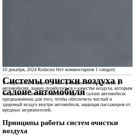
10 декабря, 2024
Redactor
Нет комментариев
1 category
Системы очистки воздуха в
В современном мире, где мы проводим много времени в
автомобилях, важно позаботиться о качестве воздуха, которым
салоне автомобиля
мы дышим. Системы очистки воздуха в салоне автомобиля
предназначены для того, чтобы обеспечить чистый и
здоровый воздух внутри автомобиля, защищая пассажиров от
вредных загрязнителей.
Принципы работы систем очистки
воздуха