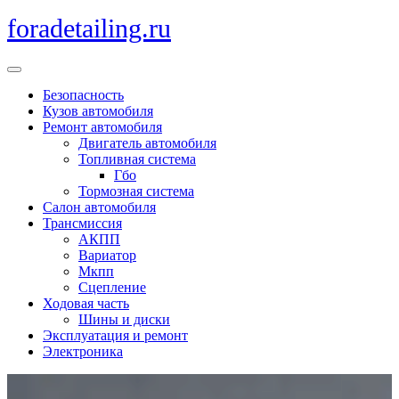
Перейти
foradetailing.ru
к
содержимому
Кнопка
Открыть
Безопасность
Кузов автомобиля
Ремонт автомобиля
Двигатель автомобиля
Топливная система
Гбо
Тормозная система
Салон автомобиля
Трансмиссия
АКПП
Вариатор
Мкпп
Сцепление
Ходовая часть
Шины и диски
Эксплуатация и ремонт
Электроника
Кнопка
Закрыть