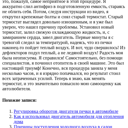
это, пожалуй, самое неприятное в этой процедуре. Я
аккуратно слил антифриз в подготовленную емкость, стараясь
не облить себя. Потом, следуя инструкции из видео, я
открутил крепежные болты и снял старый термостат. Старый
термостат выглядел довольно изношенным, и я уже был
уверен, что нашел причину проблемы. Установил новый
термостат, залил свежую охлаждающую жидкость, и, с
замиранием сердца, завел двигатель. Первые минуты я с
тревогой следил за температурой, надеясь, что из печки
наконец-то пойдет теплый воздух. И вот, чудо свершилось! Из
дефлекторов подул теплый, а не ледяной воздух! Радость моя
была неописуема. Я справился! Самостоятельно, без помощи
специалистов, я починил отопитель в своей машине. Это был
настоящий триумф! Конечно, вся процедура заняла у меня
несколько часов, и я изрядно попачкался, но результат стоил
всех затраченных усилий. Теперь я знаю, как менять
термостат, и это значительно повысило мою самооценку как
автолюбителя.
Похожие записи:
Регулировка оборотов двигателя печки в автомобиле
Как я использовал двигатель автомобиля для отопления
дома
Причины поступления холодного воздуха в салон